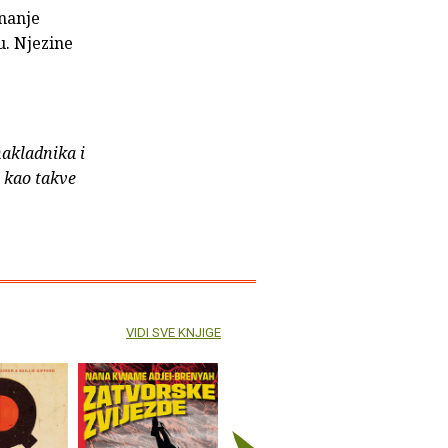
znanje
u. Njezine
nakladnika i
e kao takve
VIDI SVE KNJIGE