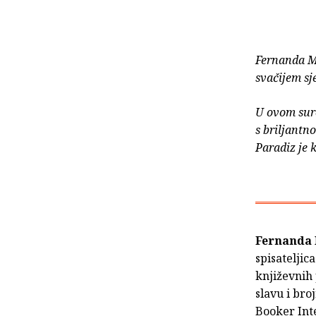
Fernanda Me
svačijem sj
U ovom suro
s briljantn
Paradiz je 
Fernanda
spisateljic
književnih
slavu i br
Booker Inte