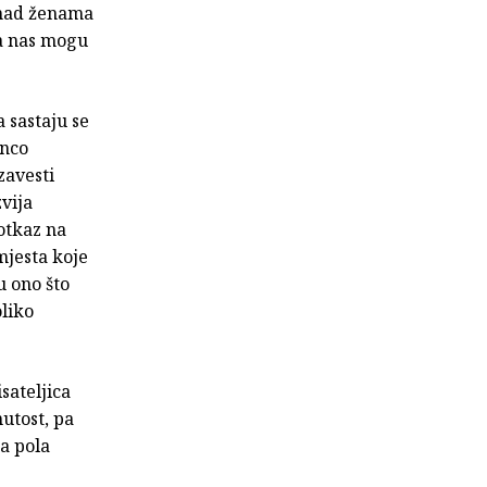
u nad ženama
ma nas mogu
 sastaju se
anco
zavesti
vija
otkaz na
mjesta koje
u ono što
oliko
sateljica
nutost, pa
a pola