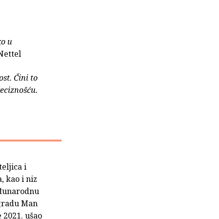
ko u
Nettel
t. Čini to
eciznošću.
eljica i
, kao i niz
eđunarodnu
agradu Man
e 2021. ušao