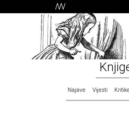
Knjig
Najave
Vijesti
Kritik