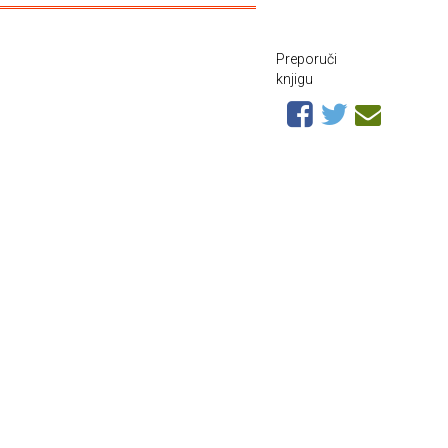
Preporuči
knjigu