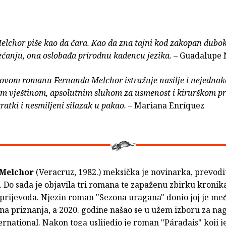
lchor piše kao da čara. Kao da zna tajni kod zakopan dubo
ećanju, ona oslobađa prirodnu kadencu jezika.
– Guadalupe 
vom romanu Fernanda Melchor istražuje nasilje i nejednakos
om vještinom, apsolutnim sluhom za usmenost i kirurškom pr
kratki i nesmiljeni silazak u pakao.
– Mariana Enríquez
 Melchor
(Veracruz, 1982.) meksička je novinarka, prevodit
a. Do sada je objavila tri romana te zapaženu zbirku kronika
 prijevoda. Njezin roman "Sezona uragana" donio joj je m
ojna priznanja, a 2020. godine našao se u užem izboru za n
rnational. Nakon toga uslijedio je roman "Páradais" koji j