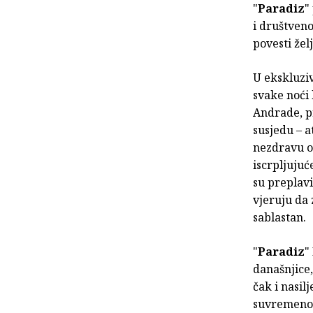
"
Paradiz
"
i društven
povesti želj
U ekskluzi
svake noći 
Andrade, pr
susjedu – 
nezdravu op
iscrpljujuć
su preplavi
vjeruju da 
sablastan.
"
Paradiz
"
današnjice,
čak i nasil
suvremeno