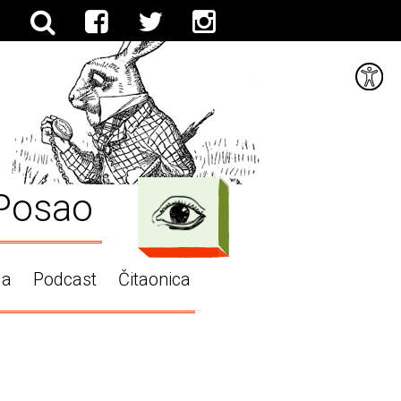
Posao
ga
Podcast
Čitaonica