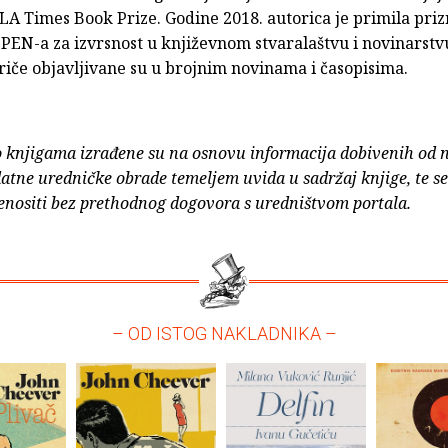
 LA Times Book Prize. Godine 2018. autorica je primila pri
PEN-a za izvrsnost u književnom stvaralaštvu i novinarstv
riče objavljivane su u brojnim novinama i časopisima.
o knjigama izrađene su na osnovu informacija dobivenih od 
atne uredničke obrade temeljem uvida u sadržaj knjige, te s
enositi bez prethodnog dogovora s uredništvom portala.
– OD ISTOG NAKLADNIKA –