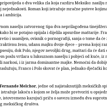
 pripovijeda o dva velika zla koja razdiru Meksiko: nasilj
oj nejednakosti. Roman koji istražuje mračne puteve koji
a i ambicija.
vnom naselju zatvorenog tipa dva neprilagođena tinejdžera
kako bi se potajno opijala i dijelila apsurdne maštarije. Fr
etio i usamljen, ovisnik o pornografiji, sanja o tome da će 
atraktivnu ženu, udanu majku dvoje djece – prema kojoj raz
sesiju, dok Polo, njegov nevoljki drug, maštari da će dati 
em poslu vrtlara u luksuznom naselju i pobjeći od kuće, iz 
li narkosi, i iz jarma dominantne majke. Nemoćni da dobij
zaslužuju, Franco i Polo skovat će plan, jednako dječački k
Fernande Melchor
, jedne od najistaknutijih meksičkih spi
 istražuje lakoću s kojom se želja može pretvoriti u opsjed
je, istovremeno kazujući priču o savezu između dva suprotn
g meksičkog društva.