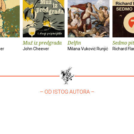
Muž iz predgrađa
Delfin
Sedmo pi
er
John Cheever
Milana Vuković Runjić
Richard Fl
– OD ISTOG AUTORA –