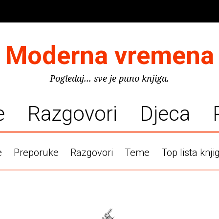
Moderna vremena
Pogledaj... sve je puno knjiga.
e
Razgovori
Djeca
e
Preporuke
Razgovori
Teme
Top lista knji