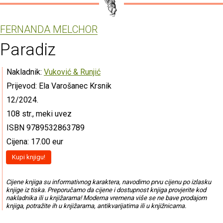
FERNANDA MELCHOR
Paradiz
Nakladnik:
Vuković & Runjić
Prijevod: Ela Varošanec Krsnik
12/2024.
108 str., meki uvez
ISBN 9789532863789
Cijena: 17.00 eur
Kupi knjigu!
Cijene knjiga su informativnog karaktera, navodimo prvu cijenu po izlasku
knjige iz tiska. Preporučamo da cijene i dostupnost knjiga provjerite kod
nakladnika ili u knjižarama! Moderna vremena više se ne bave prodajom
knjiga, potražite ih u knjižarama, antikvarijatima ili u knjižnicama.