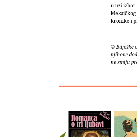
u uži izbor
Meksičkog 
kronike i p
© Bilješke 
njihove dod
ne smiju pr