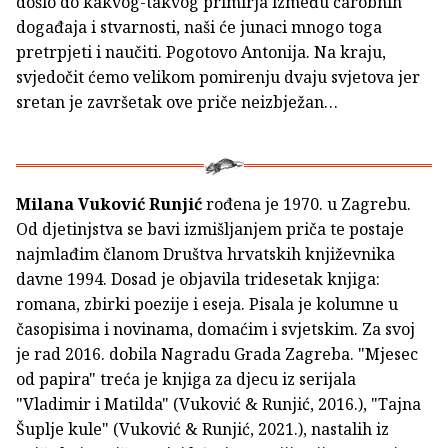
došlo do kakvog-takvog primirja između čarobnih
događaja i stvarnosti, naši će junaci mnogo toga
pretrpjeti i naučiti. Pogotovo Antonija. Na kraju,
svjedočit ćemo velikom pomirenju dvaju svjetova jer
sretan je završetak ove priče neizbježan…
Milana Vuković Runjić
rođena je 1970. u Zagrebu.
Od djetinjstva se bavi izmišljanjem priča te postaje
najmlađim članom Društva hrvatskih književnika
davne 1994. Dosad je objavila tridesetak knjiga:
romana, zbirki poezije i eseja. Pisala je kolumne u
časopisima i novinama, domaćim i svjetskim. Za svoj
je rad 2016. dobila Nagradu Grada Zagreba. "Mjesec
od papira" treća je knjiga za djecu iz serijala
"Vladimir i Matilda" (Vuković & Runjić, 2016.), "Tajna
Šuplje kule" (Vuković & Runjić, 2021.), nastalih iz