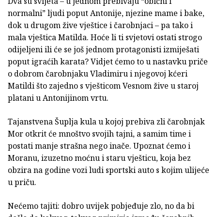
Dva su svijeta – u jednom prebivaju “obični i
normalni” ljudi poput Antonije, njezine mame i bake,
dok u drugom žive vještice i čarobnjaci – pa tako i
mala vještica Matilda. Hoće li ti svjetovi ostati strogo
odijeljeni ili će se još jednom protagonisti izmiješati
poput igraćih karata? Vidjet ćemo to u nastavku priče
o dobrom čarobnjaku Vladimiru i njegovoj kćeri
Matildi što zajedno s vješticom Vesnom žive u staroj
platani u Antonijinom vrtu.
Tajanstvena Šuplja kula u kojoj prebiva zli čarobnjak
Mor otkrit će mnoštvo svojih tajni, a samim time i
postati manje strašna nego inače. Upoznat ćemo i
Moranu, izuzetno moćnu i staru vješticu, koja bez
obzira na godine vozi ludi sportski auto s kojim ulijeće
u priču.
Nećemo tajiti: dobro uvijek pobjeđuje zlo, no da bi