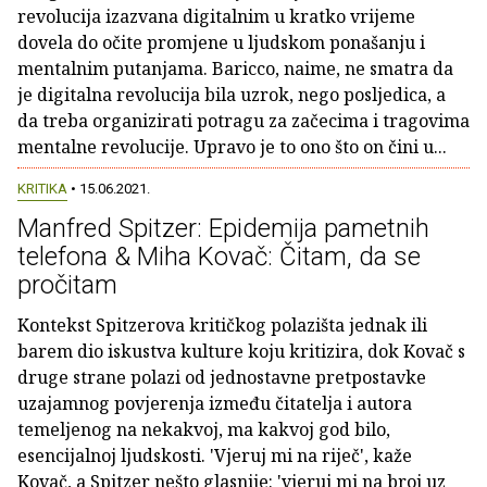
revolucija izazvana digitalnim u kratko vrijeme
dovela do očite promjene u ljudskom ponašanju i
mentalnim putanjama. Baricco, naime, ne smatra da
je digitalna revolucija bila uzrok, nego posljedica, a
da treba organizirati potragu za začecima i tragovima
mentalne revolucije. Upravo je to ono što on čini u...
KRITIKA
• 15.06.2021.
Manfred Spitzer: Epidemija pametnih
telefona & Miha Kovač: Čitam, da se
pročitam
Kontekst Spitzerova kritičkog polazišta jednak ili
barem dio iskustva kulture koju kritizira, dok Kovač s
druge strane polazi od jednostavne pretpostavke
uzajamnog povjerenja između čitatelja i autora
temeljenog na nekakvoj, ma kakvoj god bilo,
esencijalnoj ljudskosti. 'Vjeruj mi na riječ', kaže
Kovač, a Spitzer nešto glasnije: 'vjeruj mi na broj uz