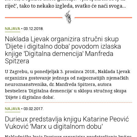
riječ', tako to nekako izgleda, svatko će naći svoga...
NAJAVA
• 03.12.2018.
Naklada Ljevak organizira stručni skup
'Dijete i digitalno doba' povodom izlaska
knjige 'Digitalna demencija' Manfreda
Spitzera
U Zagrebu, u ponedjeljak 3. prosinca 2018., Naklada Ljevak
organizira gostovanje jednoga od najpoznatijih njemačkih
neuroznanstvenika, dr. Manfreda Spitzera, autora
bestselera 'Digitalna demencija' u sklopu stručnog skupa
'Dijete i digitalno doba'.
NAJAVA
• 03.02.2017.
Durieux predstavlja knjigu Katarine Peović
Vuković 'Marx u digitalnom dobu'
Nakladnička kuća Durieux organizira predstavljanje knjige