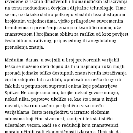
izvedene iz raznih društvenih i humanističkih istraživanja
na temu međuodnosa čovjeka i digitalne tehnologije. Time
se on, uz dakako stalnu potkrepu vlastitih teza dostupnim
brojčanim vrijednostima, vješto prilagođava suvremenim
trendovima u prenošenju znanja u kvantificiranom, uže
znanstvenom i brojčanom obliku za razliku od kroz povijest
često bitno narativnog, pripovjednog ili anegdotalnog
prenošenja znanja.
Međutim, danas, u svoj sili u broj pretvorenih varijabli
teško se možemo oteti dojmu da bi u najmanju ruku mogli
pronaći jednako toliko dostupnih znanstvenih istraživanja
čiji bi zaključci bili različiti, upućivali na nešto drugo ili
čak bili u potpunosti suprotni onima koje podastrijeva
Spitzer. Ne zamjeramo mu, brojke nekad govore mnogo,
nekad ništa, pogotovo ukoliko se, kao što i sam u knjizi
navodi, stvarnu uzočno-posljedičnu vezu među
varijablama, često nesagledivu u izrazito složenim
odnosima koji čine stvarnost, zamijeni tek statistički
učestalom vezom. Radi se o redukciji koju znanstvenici
moraju učiniti radi ekonomičnosti izlaganja. Umjesto da