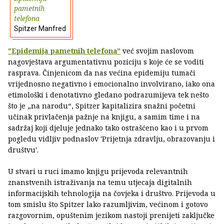
pametnih
telefona
Spitzer Manfred
"Epidemija pametnih telefona"
već svojim naslovom
nagovještava argumentativnu poziciju s koje će se voditi
rasprava. Činjenicom da nas većina epidemiju tumači
vrijednosno negativno i emocionalno involvirano, iako ona
etimološki i denotativno gledano podrazumijeva tek nešto
što je „na narodu“, Spitzer kapitalizira snažni početni
učinak privlačenja pažnje na knjigu, a samim time i na
sadržaj koji djeluje jednako tako ostrašćeno kao i u prvom
pogledu vidljiv podnaslov 'Prijetnja zdravlju, obrazovanju i
društvu'.
U stvari u ruci imamo knjigu prijevoda relevantnih
znanstvenih istraživanja na temu utjecaja digitalnih
informacijskih tehnologija na čovjeka i društvo. Prijevoda u
tom smislu što Spitzer lako razumljivim, većinom i gotovo
razgovornim, opuštenim jezikom nastoji prenijeti zaključke