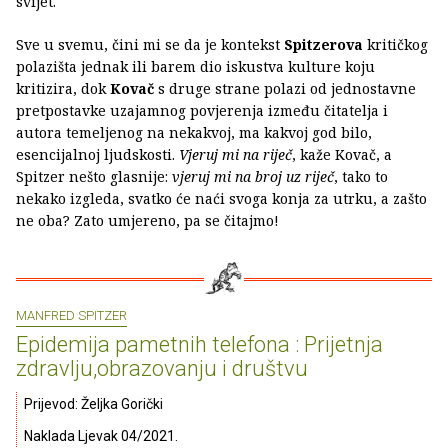
svijet.
Sve u svemu, čini mi se da je kontekst
Spitzerova
kritičkog
polazišta jednak ili barem dio iskustva kulture koju
kritizira, dok
Kovač
s druge strane polazi od jednostavne
pretpostavke uzajamnog povjerenja između čitatelja i
autora temeljenog na nekakvoj, ma kakvoj god bilo,
esencijalnoj ljudskosti.
Vjeruj mi na riječ
, kaže Kovač, a
Spitzer nešto glasnije:
vjeruj mi na broj uz riječ
, tako to
nekako izgleda, svatko će naći svoga konja za utrku, a zašto
ne oba? Zato umjereno, pa se čitajmo!
MANFRED SPITZER
Epidemija pametnih telefona : Prijetnja
zdravlju,obrazovanju i društvu
Prijevod: Željka Gorički
Naklada Ljevak 04/2021.