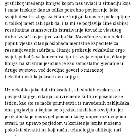
grafičkog uređenja knjige) kojom nas uvlači u situaciju koja
i sama iziskuje danas toliko potrebno povjerenje. Iako
svojih deset razloga za čitanje knjiga danas ne potkrepljuje
u tolikoj mjeri (ali ipak da, i ta mi se poglavlja čine slabija)
rezultatima znanstvenih istraživanja Kovač iz vlastitog
duha izvlači uvjerljive zaključke. Navođenje samo nekih
poput: vježba čitanja oslobađa mentalne kapacitete za
razumijevanje sadržaja, čitanje proširuje vokabular ergo
svijet, poboljšava koncentraciju i razvija empatiju, čitanje
knjiga na stranim jezicima je kao samostalno gledanje u
druge svjetove, već dovoljno govori o misaonoj
fleksibilnosti koja krasi ovu knjigu.
Uz nekoliko jako dobrih kratkih, ali slatkih ekskursa u
povijest knjige, čitanja i suvremene kulture posebice se
ističu, kao što se može primijetiti i iz navedenih zaključaka,
ona poglavlja u kojima se o jeziku misli kao o svijetu, jer
jezik doista je naš svijet pomoću kojeg uopće razlučujemo
stvari, pa upravo pogledom u korištenje jezika možemo
pokušati shvatiti na koji način tehnologija oblikuje naš