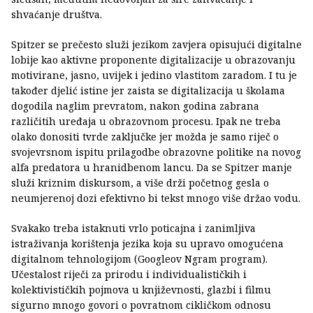
shvaćanje društva.
Spitzer se prečesto služi jezikom zavjera opisujući digitalne
lobije kao aktivne proponente digitalizacije u obrazovanju
motivirane, jasno, uvijek i jedino vlastitom zaradom. I tu je
također djelić istine jer zaista se digitalizacija u školama
dogodila naglim prevratom, nakon godina zabrana
različitih uređaja u obrazovnom procesu. Ipak ne treba
olako donositi tvrde zaključke jer možda je samo riječ o
svojevrsnom ispitu prilagodbe obrazovne politike na novog
alfa predatora u hranidbenom lancu. Da se Spitzer manje
služi kriznim diskursom, a više drži početnog gesla o
neumjerenoj dozi efektivno bi tekst mnogo više držao vodu.
Svakako treba istaknuti vrlo poticajna i zanimljiva
istraživanja korištenja jezika koja su upravo omogućena
digitalnom tehnologijom (Googleov Ngram program).
Učestalost riječi za prirodu i individualističkih i
kolektivističkih pojmova u književnosti, glazbi i filmu
sigurno mnogo govori o povratnom cikličkom odnosu