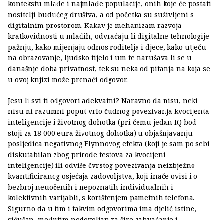
kontekstu mlađe i najmlađe populacije, onih koje će postati
nositelji budućeg društva, a od početka su suživljeni s
digitalnim prostorom. Kakav je mehanizam razvoja
kratkovidnosti u mladih, odvraćaju li digitalne tehnologije
pažnju, kako mijenjaju odnos roditelja i djece, kako utječu
na obrazovanje, ljudsko tijelo i um te narušava li se u
današnje doba privatnost, tek su neka od pitanja na koja se
u ovoj knjizi može pronaći odgovor.
Jesu li svi ti odgovori adekvatni? Naravno da nisu, neki
nisu ni razumni poput vrlo čudnog povezivanja kvocijenta
inteligencije i životnog dohotka (pri čemu jedan IQ bod
stoji za 18 000 eura životnog dohotka) u objašnjavanju
posljedica negativnog Flynnovog efekta (koji je sam po sebi
diskutabilan zbog prirode testova za kvocijent
inteligencije) ili odviše čvrstog povezivanja neizbježno
kvantificiranog osjećaja zadovoljstva, koji inače ovisi i o
bezbroj neuočenih i nepoznatih individualnih i
kolektivnih varijabli, s korištenjem pametnih telefona.
Sigurno da u tim i takvim odgovorima ima djelić istine,
sićušan, međutim nedovoljan za šire zahvaćanje i