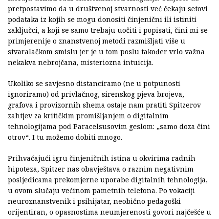
pretpostavimo da u društvenoj stvarnosti već čekaju setovi
podataka iz kojih se mogu donositi činjenični ili istiniti
zaključci, a koji se samo trebaju uočiti i popisati, čini mi se
primjerenije o znanstvenoj metodi razmišljati više u
stvaralačkom smislu jer je u tom poslu također vrlo važna
nekakva nebrojčana, misteriozna intuicija.
Ukoliko se savjesno distanciramo (ne u potpunosti
ignoriramo) od privlačnog, sirenskog pjeva brojeva,
grafova i provizornih shema ostaje nam pratiti Spitzerov
zahtjev za kritičkim promišljanjem o digitalnim
tehnologijama pod Paracelsusovim geslom: „samo doza čini
otrov“. I tu možemo dobiti mnogo.
Prihvaćajući igru činjeničnih istina u okvirima radnih
hipoteza, Spitzer nas obavještava o raznim negativnim
posljedicama prekomjerne uporabe digitalnih tehnologija,
u ovom slučaju većinom pametnih telefona. Po vokaciji
neuroznanstvenik i psihijatar, neobično pedagoški
orijentiran, o opasnostima neumjerenosti govori najčešće u