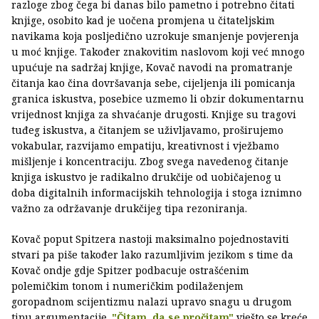
razloge zbog čega bi danas bilo pametno i potrebno čitati
knjige, osobito kad je uočena promjena u čitateljskim
navikama koja posljedično uzrokuje smanjenje povjerenja
u moć knjige. Također znakovitim naslovom koji već mnogo
upućuje na sadržaj knjige, Kovač navodi na promatranje
čitanja kao čina dovršavanja sebe, cijeljenja ili pomicanja
granica iskustva, posebice uzmemo li obzir dokumentarnu
vrijednost knjiga za shvaćanje drugosti. Knjige su tragovi
tuđeg iskustva, a čitanjem se uživljavamo, proširujemo
vokabular, razvijamo empatiju, kreativnost i vježbamo
mišljenje i koncentraciju. Zbog svega navedenog čitanje
knjiga iskustvo je radikalno drukčije od uobičajenog u
doba digitalnih informacijskih tehnologija i stoga iznimno
važno za održavanje drukčijeg tipa rezoniranja.
Kovač poput Spitzera nastoji maksimalno pojednostaviti
stvari pa piše također lako razumljivim jezikom s time da
Kovač ondje gdje Spitzer podbacuje ostrašćenim
polemičkim tonom i numeričkim podilaženjem
goropadnom scijentizmu nalazi upravo snagu u drugom
tipu argumentacije.
"Čitam, da se pročitam"
vješto se kreće