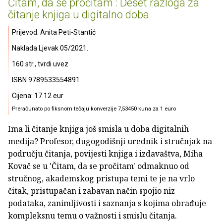
Čitam, da se pročitam : Deset razloga za
čitanje knjiga u digitalno doba
Prijevod: Anita Peti-Stantić
Naklada Ljevak 05/2021.
160 str., tvrdi uvez
ISBN 9789533554891
Cijena: 17.12 eur
Preračunato po fiksnom tečaju konverzije 7,53450 kuna za 1 euro
Ima li čitanje knjiga još smisla u doba digitalnih
medija? Profesor, dugogodišnji urednik i stručnjak na
području čitanja, povijesti knjiga i izdavaštva, Miha
Kovač se u 'Čitam, da se pročitam' odmaknuo od
stručnog, akademskog pristupa temi te je na vrlo
čitak, pristupačan i zabavan način spojio niz
podataka, zanimljivosti i saznanja s kojima obrađuje
kompleksnu temu o važnosti i smislu čitanja.