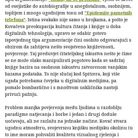
od esejistike do autobiografije u anegdotalnom, osobnijem,
toplijem i mnogo ugodnijem tonu od
"Epidemije pametnih
telefona"
. Istina svakako nije samo u brojkama, a pošto je
Kovačeva preokupacija kultura čitanja i knjige u doba
digitalnih tehnologija, upravo se odabir gotovo
ispovjednog tipa argumentacije čini osobito odgovarajući s
obzirom da zahtijeva nešto svojstveno književnosti,
povjerenje. Taj preduvjet čitateljskog iskustva nešto je čime
se ne može olako manipulirati pogotovo kada se sadržaj
knjige bazira na osobnom iskustvu zatvorenom vanjskim
bazama podataka. To nije slučaj kod Spitzera, koji više
ugađa potrebama čovjeka u digitalnim medijima, pa
pomalo bombastično i s mnoštvom uskličnika nastoji
privući pažnju.
Problem manjka povjerenja među ljudima u razdoblju
paradigme natjecanja i borbe i jedan i drugi doduše
uočavaju, ali ne razlažu na jednake načine. Kovač stvara
ugodnu atmosferu, svojevrsnu knjišku medijsku okolinu (u
to ime moram pohvaliti kvalitetu vizualnog rješenja i