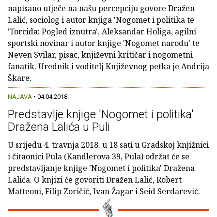
napisano utječe na našu percepciju govore Dražen
Lalić, sociolog i autor knjiga 'Nogomet i politika te
'Torcida: Pogled iznutra', Aleksandar Holiga, agilni
sportski novinar i autor knjige 'Nogomet narodu' te
Neven Svilar, pisac, književni kritičar i nogometni
fanatik. Urednik i voditelj Književnog petka je Andrija
Škare.
NAJAVA
• 04.04.2018.
Predstavlje knjige 'Nogomet i politika'
Dražena Lalića u Puli
U srijedu 4. travnja 2018. u 18 sati u Gradskoj knjižnici
i čitaonici Pula (Kandlerova 39, Pula) održat će se
predstavljanje knjige 'Nogomet i politika' Dražena
Lalića. O knjizi će govoriti Dražen Lalić, Robert
Matteoni, Filip Zoričić, Ivan Žagar i Seid Serdarević.