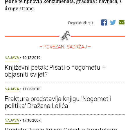
jedne te njihovih konzumenata, građana i navijača, s
druge strane.
Preporuči članak
– POVEZANI SADRŽAJ –
NAJAVA
• 10.12.2019.
Književni petak: Pisati o nogometu –
objasniti svijet?
NAJAVA
• 11.03.2018.
Fraktura predstavlja knjigu 'Nogomet i
politika' Dražena Lalića
NAJAVA
• 17.10.2007.