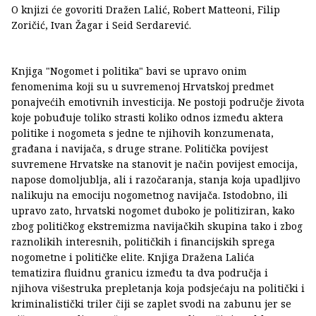
O knjizi će govoriti Dražen Lalić, Robert Matteoni, Filip
Zoričić, Ivan Žagar i Seid Serdarević.
Knjiga "Nogomet i politika" bavi se upravo onim
fenomenima koji su u suvremenoj Hrvatskoj predmet
ponajvećih emotivnih investicija. Ne postoji područje života
koje pobuđuje toliko strasti koliko odnos između aktera
politike i nogometa s jedne te njihovih konzumenata,
građana i navijača, s druge strane. Politička povijest
suvremene Hrvatske na stanovit je način povijest emocija,
napose domoljublja, ali i razočaranja, stanja koja upadljivo
nalikuju na emociju nogometnog navijača. Istodobno, ili
upravo zato, hrvatski nogomet duboko je politiziran, kako
zbog političkog ekstremizma navijačkih skupina tako i zbog
raznolikih interesnih, političkih i financijskih sprega
nogometne i političke elite. Knjiga Dražena Lalića
tematizira fluidnu granicu između ta dva područja i
njihova višestruka prepletanja koja podsjećaju na politički i
kriminalistički triler čiji se zaplet svodi na zabunu jer se