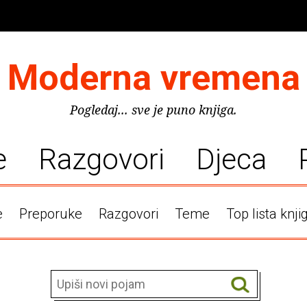
Moderna vremena
Pogledaj... sve je puno knjiga.
e
Razgovori
Djeca
e
Preporuke
Razgovori
Teme
Top lista knji