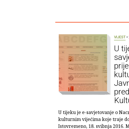
VIJEST
• 
U ti
savj
prij
kult
Javn
pred
Kult
U tijeku je e-savjetovanje o Nac
kulturnim vijećima koje traje do
Istovremeno, 18. svibnja 2016. M