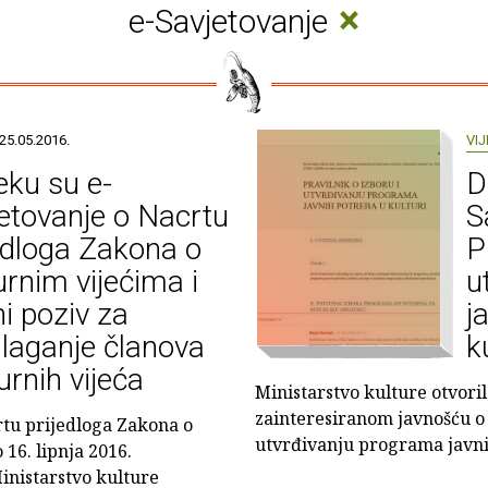
×
e-Savjetovanje
25.05.2016.
VIJ
jeku su e-
D
etovanje o Nacrtu
S
edloga Zakona o
P
urnim vijećima i
u
i poziv za
j
laganje članova
k
urnih vijeća
Ministarstvo kulture otvoril
zainteresiranom javnošću o 
rtu prijedloga Zakona o
utvrđivanju programa javni
 16. lipnja 2016.
inistarstvo kulture