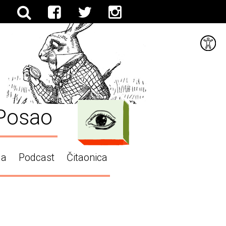
Posao
ga
Podcast
Čitaonica