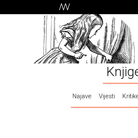
Knjig
Najave
Vijesti
Kritik