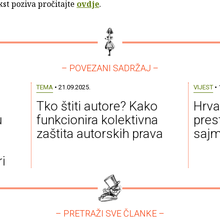
ekst poziva pročitajte
ovdje
.
– POVEZANI SADRŽAJ –
TEMA
• 21.09.2025.
VIJEST
• 
Tko štiti autore? Kako
Hrva
u
funkcionira kolektivna
pre
zaštita autorskih prava
sajm
ri
– PRETRAŽI SVE ČLANKE –