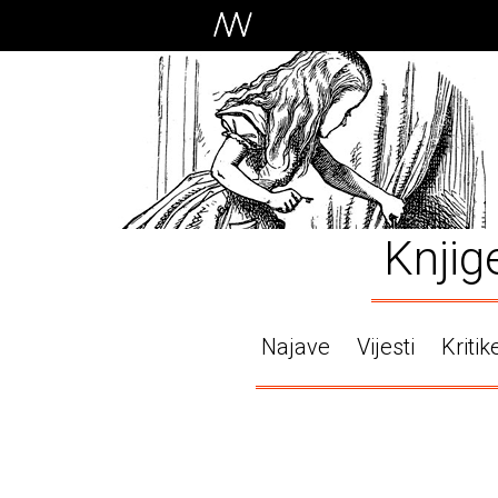
Knjig
Najave
Vijesti
Kritik