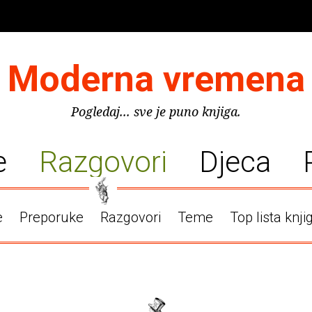
Moderna vremena
Pogledaj... sve je puno knjiga.
e
Razgovori
Djeca
e
Preporuke
Razgovori
Teme
Top lista knji