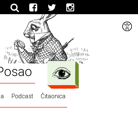
Posao
ga
Podcast
Čitaonica