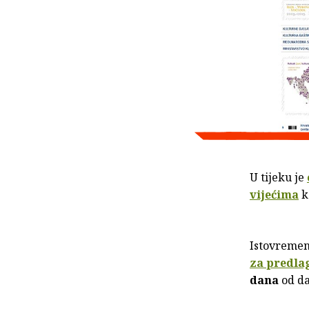
U tijeku je
vijećima
k
Istovreme
za predla
dana
od da