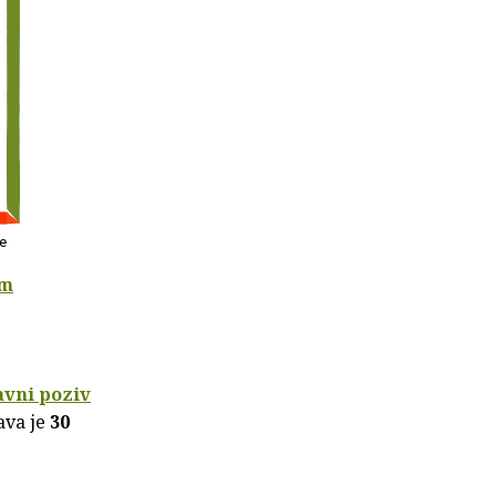
re
im
avni poziv
ava je
30