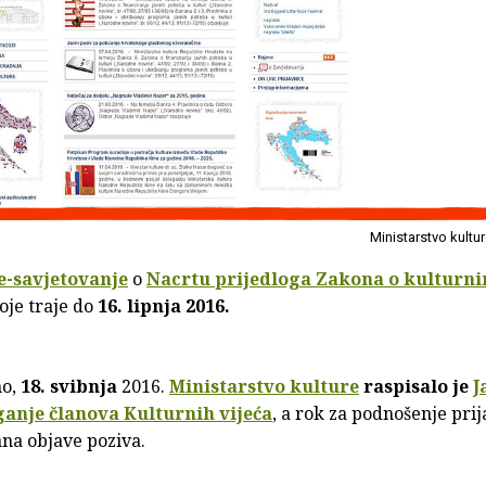
Ministarstvo kultu
e-savjetovanje
o
Nacrtu prijedloga Zakona o kulturn
oje traje do
16. lipnja 2016.
no,
18. svibnja
2016.
Ministarstvo kulture
raspisalo je
J
ganje članova Kulturnih vijeća
, a rok za podnošenje prij
na objave poziva.