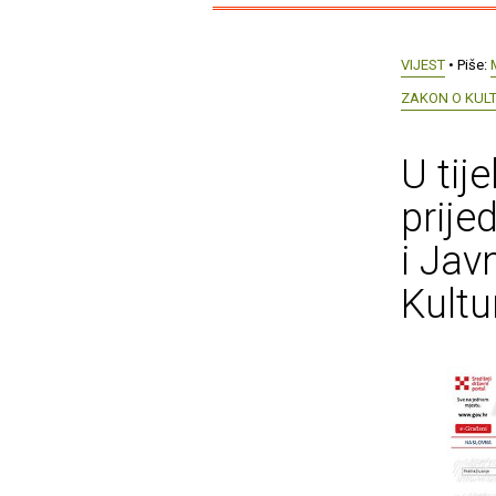
VIJEST
• Piše:
ZAKON O KULT
U tij
prije
i Jav
Kultu