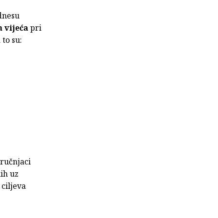
odnesu
 vijeća
pri
to su:
tručnjaci
ih uz
ciljeva