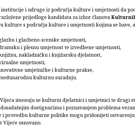
 institucije i udruge iz područja kulture i umjetnosti da p
brazložene prijedloge kandidata za izbor članova
Kulturnih
u kulture s područja kulture i umjetnosti kojima se bave, a 
 glazbu i glazbeno-scenske umjetnosti,
 dramsku i plesnu umjetnost te izvedbene umjetnosti,
 knjižnu, nakladničku i knjižarsku djelatnost,
 vizualne umjetnosti,
 inovativne umjetničke i kulturne prakse,
a međunarodnu kulturnu suradnju.
Vijeća imenuju se kulturni djelatnici i umjetnici te drugi s
m dosadašnjim dostignućima i poznavanjem problema vezan
 i provedbu kulturne politike mogu pridonijeti ostvarenju 
je Vijeće osnovano.