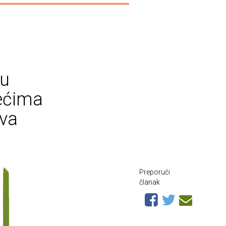
tu
jećima
ova
Preporuči
članak