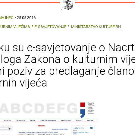
MV INFO
• 25.05.2016.
URNIM VIJEĆIMA
E-SAVJETOVANJE
MINISTARSTVO KULTURE RH
eku su e-savjetovanje o Nacr
dloga Zakona o kulturnim vi
ni poziv za predlaganje član
rnih vijeća