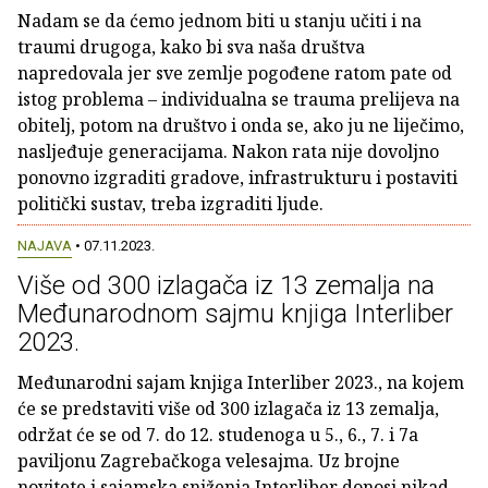
Nadam se da ćemo jednom biti u stanju učiti i na
traumi drugoga, kako bi sva naša društva
napredovala jer sve zemlje pogođene ratom pate od
istog problema – individualna se trauma prelijeva na
obitelj, potom na društvo i onda se, ako ju ne liječimo,
nasljeđuje generacijama. Nakon rata nije dovoljno
ponovno izgraditi gradove, infrastrukturu i postaviti
politički sustav, treba izgraditi ljude.
NAJAVA
• 07.11.2023.
Više od 300 izlagača iz 13 zemalja na
Međunarodnom sajmu knjiga Interliber
2023.
Međunarodni sajam knjiga Interliber 2023., na kojem
će se predstaviti više od 300 izlagača iz 13 zemalja,
održat će se od 7. do 12. studenoga u 5., 6., 7. i 7a
paviljonu Zagrebačkoga velesajma. Uz brojne
novitete i sajamska sniženja Interliber donosi nikad