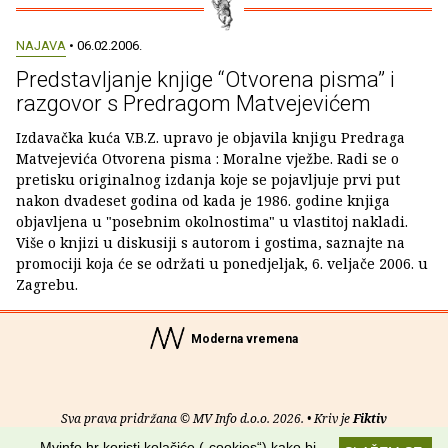
NAJAVA
• 06.02.2006.
Predstavljanje knjige “Otvorena pisma” i
razgovor s Predragom Matvejevićem
Izdavačka kuća V.B.Z. upravo je objavila knjigu Predraga
Matvejevića Otvorena pisma : Moralne vježbe. Radi se o
pretisku originalnog izdanja koje se pojavljuje prvi put
nakon dvadeset godina od kada je 1986. godine knjiga
objavljena u "posebnim okolnostima" u vlastitoj nakladi.
Više o knjizi u diskusiji s autorom i gostima, saznajte na
promociji koja će se održati u ponedjeljak, 6. veljače 2006. u
Zagrebu.
Moderna vremena
Sva prava pridržana © MV Info d.o.o. 2026. • Kriv je
Fiktiv
Mvinfo.hr koristi kolačiće („cookies“) kako bi