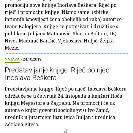
promociju nove knjige Inoslava Beškera 'Riječ po
riječ' i promociju knjige 'Nismo same' (zbirke
intimnih ispovijesti žena oboljelih od raka) autorice
Ivane Kalogjera. Knjige će potpisivati i družiti se s
publikom Julijana Matanović, Sharon Bolton (UK),
Nives Madunić Barišić, Vjekoslava Huljić, Željka
Mezić...
NAJAVA
• 24.10.2019.
Predstavljanje knjige 'Riječ po riječ'
Inoslava Beškera
Predstavljanje knjige 'Riječ po riječ' Inoslava Beškera
održat će se u četvrtak 24. listopada u knjižari Hoću
knjigu Megastore u Zagrebu. Na promociji će uz
autora o knjizi govoriti sociolingvist Ivo Žanić,
urednik u Jutarnjem listu Ivica Buljan i urednica
Adriana Piteša.