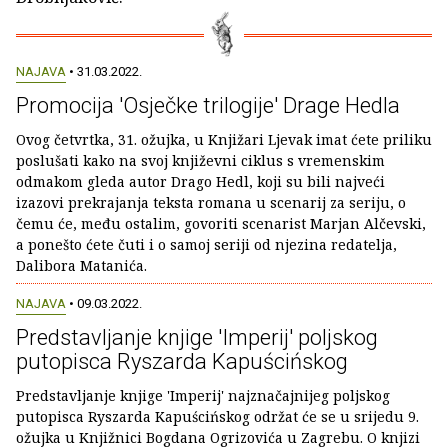
NAJAVA
• 31.03.2022.
Promocija 'Osječke trilogije' Drage Hedla
Ovog četvrtka, 31. ožujka, u Knjižari Ljevak imat ćete priliku
poslušati kako na svoj književni ciklus s vremenskim
odmakom gleda autor Drago Hedl, koji su bili najveći
izazovi prekrajanja teksta romana u scenarij za seriju, o
čemu će, među ostalim, govoriti scenarist Marjan Alčevski,
a ponešto ćete čuti i o samoj seriji od njezina redatelja,
Dalibora Matanića.
NAJAVA
• 09.03.2022.
Predstavljanje knjige 'Imperij' poljskog
putopisca Ryszarda Kapuścińskog
Predstavljanje knjige 'Imperij' najznačajnijeg poljskog
putopisca Ryszarda Kapuścińskog održat će se u srijedu 9.
ožujka u Knjižnici Bogdana Ogrizovića u Zagrebu. O knjizi