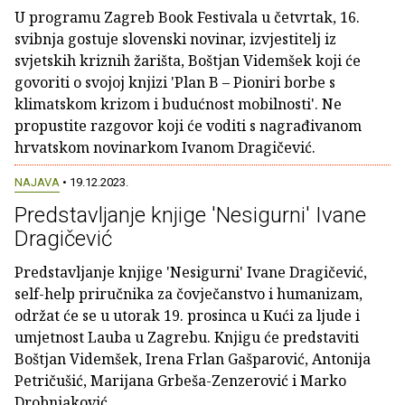
U programu Zagreb Book Festivala u četvrtak, 16.
svibnja gostuje slovenski novinar, izvjestitelj iz
svjetskih kriznih žarišta, Boštjan Videmšek koji će
govoriti o svojoj knjizi 'Plan B – Pioniri borbe s
klimatskom krizom i budućnost mobilnosti'. Ne
propustite razgovor koji će voditi s nagrađivanom
hrvatskom novinarkom Ivanom Dragičević.
NAJAVA
• 19.12.2023.
Predstavljanje knjige 'Nesigurni' Ivane
Dragičević
Predstavljanje knjige 'Nesigurni' Ivane Dragičević,
self-help priručnika za čovječanstvo i humanizam,
održat će se u utorak 19. prosinca u Kući za ljude i
umjetnost Lauba u Zagrebu. Knjigu će predstaviti
Boštjan Videmšek, Irena Frlan Gašparović, Antonija
Petričušić, Marijana Grbeša-Zenzerović i Marko
Drobnjaković.