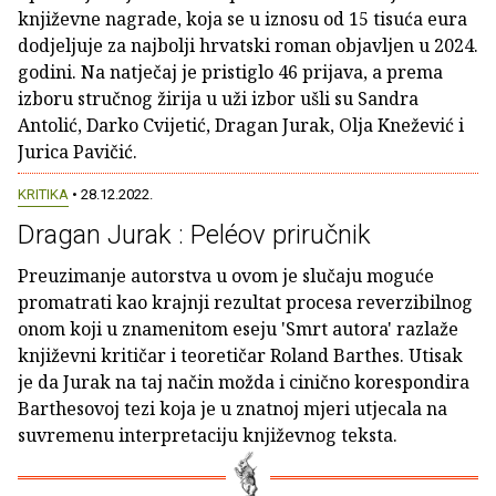
književne nagrade, koja se u iznosu od 15 tisuća eura
dodjeljuje za najbolji hrvatski roman objavljen u 2024.
godini. Na natječaj je pristiglo 46 prijava, a prema
izboru stručnog žirija u uži izbor ušli su Sandra
Antolić, Darko Cvijetić, Dragan Jurak, Olja Knežević i
Jurica Pavičić.
KRITIKA
• 28.12.2022.
Dragan Jurak : Peléov priručnik
Preuzimanje autorstva u ovom je slučaju moguće
promatrati kao krajnji rezultat procesa reverzibilnog
onom koji u znamenitom eseju 'Smrt autora' razlaže
književni kritičar i teoretičar Roland Barthes. Utisak
je da Jurak na taj način možda i cinično korespondira
Barthesovoj tezi koja je u znatnoj mjeri utjecala na
suvremenu interpretaciju književnog teksta.