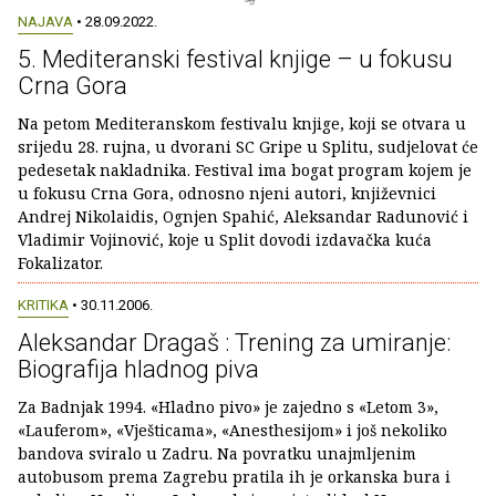
NAJAVA
• 28.09.2022.
5. Mediteranski festival knjige – u fokusu
Crna Gora
Na petom Mediteranskom festivalu knjige, koji se otvara u
srijedu 28. rujna, u dvorani SC Gripe u Splitu, sudjelovat će
pedesetak nakladnika. Festival ima bogat program kojem je
u fokusu Crna Gora, odnosno njeni autori, književnici
Andrej Nikolaidis, Ognjen Spahić, Aleksandar Radunović i
Vladimir Vojinović, koje u Split dovodi izdavačka kuća
Fokalizator.
KRITIKA
• 30.11.2006.
Aleksandar Dragaš : Trening za umiranje:
Biografija hladnog piva
Za Badnjak 1994. «Hladno pivo» je zajedno s «Letom 3»,
«Lauferom», «Vješticama», «Anesthesijom» i još nekoliko
bandova sviralo u Zadru. Na povratku unajmljenim
autobusom prema Zagrebu pratila ih je orkanska bura i