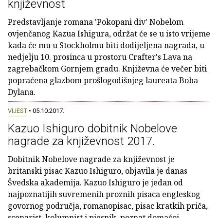
književnost
Predstavljanje romana 'Pokopani div' Nobelom
ovjenčanog Kazua Ishigura, održat će se u isto vrijeme
kada će mu u Stockholmu biti dodijeljena nagrada, u
nedjelju 10. prosinca u prostoru Crafter's Lava na
zagrebačkom Gornjem gradu. Književna će večer biti
popraćena glazbom prošlogodišnjeg laureata Boba
Dylana.
VIJEST
• 05.10.2017.
Kazuo Ishiguro dobitnik Nobelove
nagrade za književnost 2017.
Dobitnik Nobelove nagrade za književnost je
britanski pisac Kazuo Ishiguro, objavila je danas
Švedska akademija. Kazuo Ishiguro je jedan od
najpoznatijih suvremenih proznih pisaca engleskog
govornog područja, romanopisac, pisac kratkih priča,
scenarist, kolumnist i pjesnik, poznat domaćoj