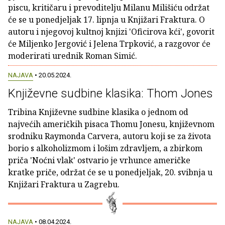
piscu, kritičaru i prevoditelju Milanu Milišiću održat
će se u ponedjeljak 17. lipnja u Knjižari Fraktura. O
autoru i njegovoj kultnoj knjizi 'Oficirova kći', govorit
će Miljenko Jergović i Jelena Trpković, a razgovor će
moderirati urednik Roman Simić.
NAJAVA
• 20.05.2024.
Književne sudbine klasika: Thom Jones
Tribina Književne sudbine klasika o jednom od
najvećih američkih pisaca Thomu Jonesu, književnom
srodniku Raymonda Carvera, autoru koji se za života
borio s alkoholizmom i lošim zdravljem, a zbirkom
priča 'Noćni vlak' ostvario je vrhunce američke
kratke priče, održat će se u ponedjeljak, 20. svibnja u
Knjižari Fraktura u Zagrebu.
NAJAVA
• 08.04.2024.