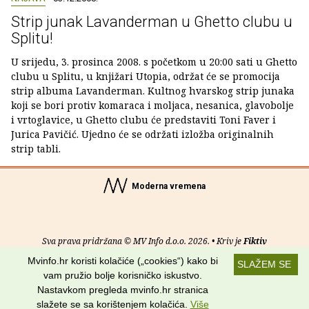
Strip junak Lavanderman u Ghetto clubu u
Splitu!
U srijedu, 3. prosinca 2008. s početkom u 20:00 sati u Ghetto
clubu u Splitu, u knjižari Utopia, održat će se promocija
strip albuma Lavanderman. Kultnog hvarskog strip junaka
koji se bori protiv komaraca i moljaca, nesanica, glavobolje
i vrtoglavice, u Ghetto clubu će predstaviti Toni Faver i
Jurica Pavičić. Ujedno će se održati izložba originalnih
strip tabli.
Moderna vremena
Sva prava pridržana © MV Info d.o.o. 2026. • Kriv je
Fiktiv
Mvinfo.hr koristi kolačiće („cookies“) kako bi
SLAŽEM SE
O nama
•
Pomoć
•
Uvjeti korištenja
•
RSS kanali
vam pružio bolje korisničko iskustvo.
Nastavkom pregleda mvinfo.hr stranica
Potraži nas na:
slažete se sa korištenjem kolačića.
Više