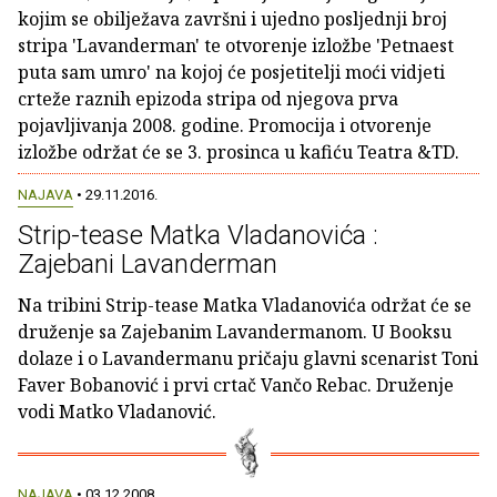
kojim se obilježava završni i ujedno posljednji broj
stripa 'Lavanderman' te otvorenje izložbe 'Petnaest
puta sam umro' na kojoj će posjetitelji moći vidjeti
crteže raznih epizoda stripa od njegova prva
pojavljivanja 2008. godine. Promocija i otvorenje
izložbe održat će se 3. prosinca u kafiću Teatra &TD.
NAJAVA
• 29.11.2016.
Strip-tease Matka Vladanovića :
Zajebani Lavanderman
Na tribini Strip-tease Matka Vladanovića održat će se
druženje sa Zajebanim Lavandermanom. U Booksu
dolaze i o Lavandermanu pričaju glavni scenarist Toni
Faver Bobanović i prvi crtač Vančo Rebac. Druženje
vodi Matko Vladanović.
NAJAVA
• 03.12.2008.