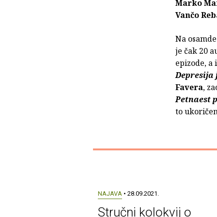
Marko Ma
Vančo Reb
Na osamdese
je čak 20 a
epizode, a
Depresija 
Favera
, z
Petnaest 
to ukoričen
NAJAVA
• 28.09.2021.
Stručni kolokvij o