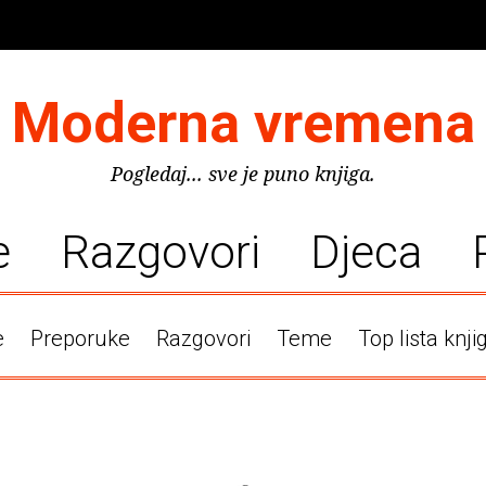
Moderna vremena
Pogledaj... sve je puno knjiga.
e
Razgovori
Djeca
e
Preporuke
Razgovori
Teme
Top lista knji