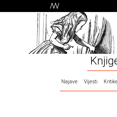
Knjig
Najave
Vijesti
Kritik