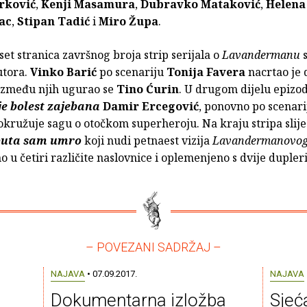
rković
,
Kenji Masamura
,
Dubravko Mataković
,
Helena
ac
,
Stipan Tadić
i
Miro Župa
.
t stranica završnog broja strip serijala o
Lavandermanu
utora.
Vinko Barić
po scenariju
Tonija Favera
nacrtao je 
 između njih ugurao se
Tino Ćurin
. U drugom dijelu epizo
je bolest zajebana
Damir Ercegović
, ponovno po scenar
aokružuje sagu o otočkom superheroju. Na kraju stripa slije
puta sam umro
koji nudi petnaest vizija
Lavandermanovo
o u četiri različite naslovnice i oplemenjeno s dvije dupler
– POVEZANI SADRŽAJ –
NAJAVA
• 07.09.2017.
NAJAVA
Dokumentarna izložba
Sjeć