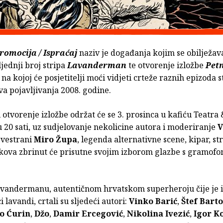
Promocija / Ispraćaj
naziv je događanja kojim se obilježava
jednji broj stripa
Lavanderman
te otvorenje izložbe
Pet
na kojoj će posjetitelji moći vidjeti crteže raznih epizoda s
a pojavljivanja 2008. godine.
 otvorenje izložbe održat će se 3. prosinca u kafiću Teatra
20 sati, uz sudjelovanje nekolicine autora i moderiranje
V
Svestrani
Miro Župa
, legenda alternativne scene, kipar, str
 kova zbrinut će prisutne svojim izborom glazbe s gramofo
Lavandermanu, autentičnom hrvatskom superheroju čije je i
i lavandi, crtali su sljedeći autori:
Vinko Barić
,
Štef Barto
o Ćurin
,
Džo
,
Damir Ercegović
,
Nikolina Ivezić
,
Igor K