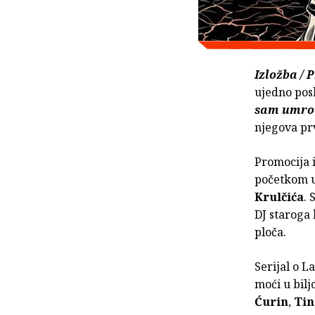
Izložba / 
ujedno posl
sam umro
njegova prv
Promocija i
početkom u 
Krulčića
. 
DJ staroga
ploča.
Serijal o 
moći u biljc
Ćurin
,
Tin