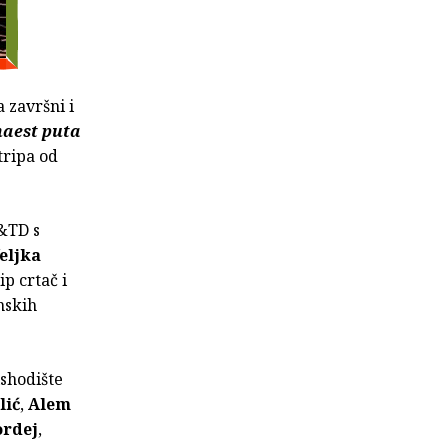
 završni i
naest puta
tripa od
 &TD s
eljka
ip crtač i
nskih
shodište
lić
,
Alem
ordej
,