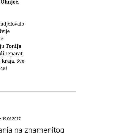
 Ohnjec
,
sudjelovalo
dvije
de
iju
Tonija
di separat
g
kraja. Sve
ice!
• 19.06.2017.
anja na znamenitog