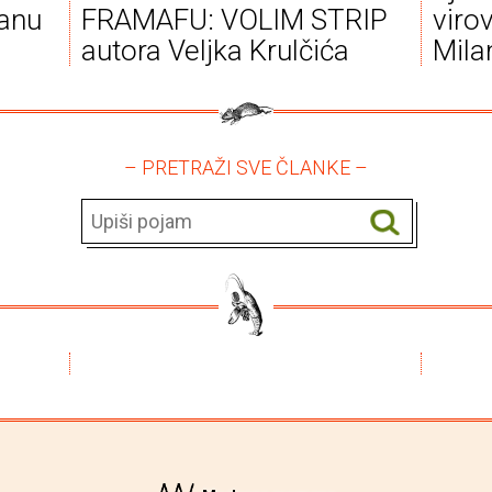
manu
FRAMAFU: VOLIM STRIP
virov
autora Veljka Krulčića
Mila
– PRETRAŽI SVE ČLANKE –