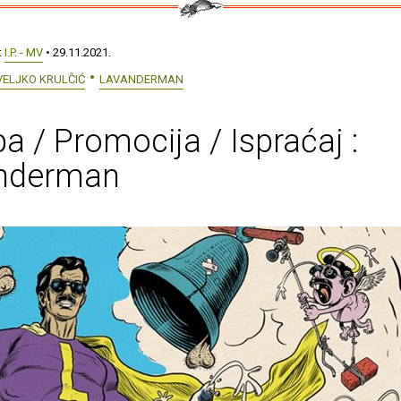
:
I.P. - MV
• 29.11.2021.
VELJKO KRULČIĆ
LAVANDERMAN
ba / Promocija / Ispraćaj :
nderman