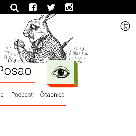
Posao
ga
Podcast
Čitaonica