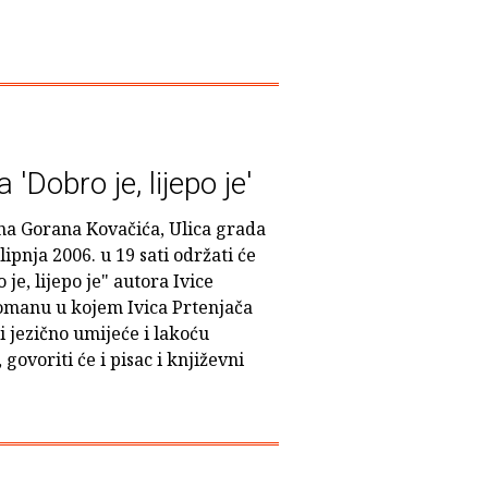
Dobro je, lijepo je'
na Gorana Kovačića, Ulica grada
ipnja 2006. u 19 sati održati će
e, lijepo je" autora Ivice
 romanu u kojem Ivica Prtenjača
i jezično umijeće i lakoću
govoriti će i pisac i književni