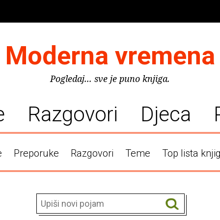
Moderna vremena
Pogledaj... sve je puno knjiga.
e
Razgovori
Djeca
e
Preporuke
Razgovori
Teme
Top lista knji