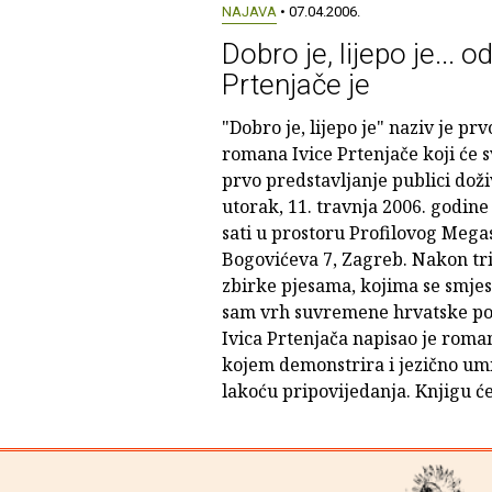
NAJAVA
• 07.04.2006.
Dobro je, lijepo je... o
Prtenjače je
"Dobro je, lijepo je" naziv je pr
romana Ivice Prtenjače koji će s
prvo predstavljanje publici doži
utorak, 11. travnja 2006. godine
sati u prostoru Profilovog Mega
Bogovićeva 7, Zagreb. Nakon tr
zbirke pjesama, kojima se smjes
sam vrh suvremene hrvatske poe
Ivica Prtenjača napisao je roma
kojem demonstrira i jezično umi
lakoću pripovijedanja. Knjigu će.