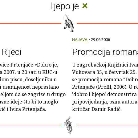
×
lijepo je
NAJAVA
• 29.06.2006.
 Rijeci
Promocija romana '
vice Prtenjače «Dobro je,
U zagrebačkoj Knjižnici Iva
ka 2007. u 20 sati u KUC-u
Vukovara 35, u četvrtak 29. l
dom piscu, doseljeniku u
se promocija romana "Dobro j
 i usamljenost neprestano
Prtenjače (Profil, 2006). O
eljom da se zagrize u drugo
'dobro i lijepo' demonstrira 
sne ideje što bi to moglo
pripovijedanja, osim autora, 
ić i Ivica Prtenjača.
kritičar Damir Radić.