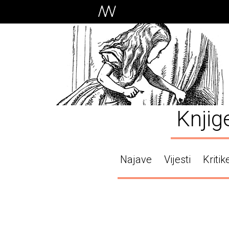
Knjig
Najave
Vijesti
Kritik