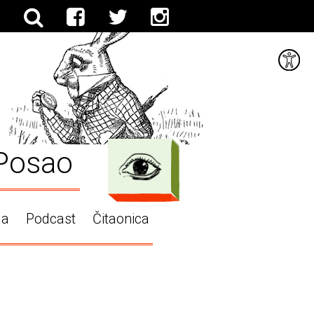
Posao
ga
Podcast
Čitaonica