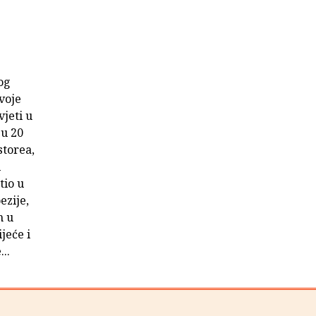
d
vog
voje
vjeti u
 u 20
storea,
i
tio u
zije,
n u
jeće i
..