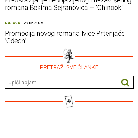
Predstavljanje neobjavljenog i nezavršenog
romana Bekima Sejranovića – 'Chinook'
NAJAVA
• 29.05.2025.
Promocija novog romana Ivice Prtenjače
'Odeon'
– PRETRAŽI SVE ČLANKE –