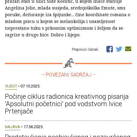
prazan stan u ulici Side Košutić, u kojem inače stanuje
Angelina Jolie, mlada susjeda, srednjoškolka Emute, sms
poruke, dežuranje iza špijunke... čine koordinate romana o
mladom piscu u kojem se melankolija i usamljenost
neprestano tuku s prkosnim optimizmom i željom da se
zagrize u drugo biće. Dobro i lijepo.
Preporuči članak
– POVEZANI SADRŽAJ –
VIJEST
• 07.10.2025.
Počinje ciklus radionica kreativnog pisanja
'Apsolutni početnici' pod vodstvom Ivice
Prtenjače
NAJAVA
• 17.06.2025.