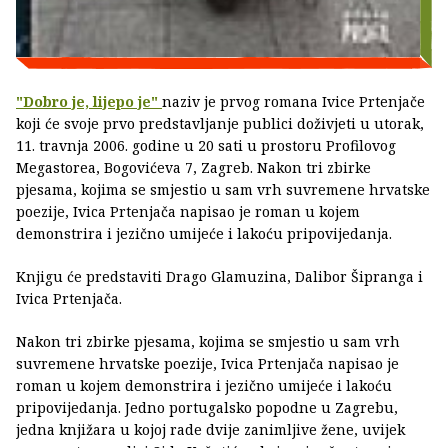
"Dobro je, lijepo je"
naziv je prvog romana Ivice Prtenjače
koji će svoje prvo predstavljanje publici doživjeti u utorak,
11. travnja 2006. godine u 20 sati u prostoru Profilovog
Megastorea, Bogovićeva 7, Zagreb. Nakon tri zbirke
pjesama, kojima se smjestio u sam vrh suvremene hrvatske
poezije, Ivica Prtenjača napisao je roman u kojem
demonstrira i jezično umijeće i lakoću pripovijedanja.
Knjigu će predstaviti Drago Glamuzina, Dalibor Šipranga i
Ivica Prtenjača.
Nakon tri zbirke pjesama, kojima se smjestio u sam vrh
suvremene hrvatske poezije, Ivica Prtenjača napisao je
roman u kojem demonstrira i jezično umijeće i lakoću
pripovijedanja. Jedno portugalsko popodne u Zagrebu,
jedna knjižara u kojoj rade dvije zanimljive žene, uvijek