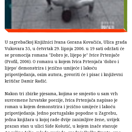
U zagrebačkoj Knjižnici Ivana Gorana Kovačića, Ulica grada
Vukovara 35, u četvrtak 29. lipnja 2006. u 19 sati održati će
se promocija romana "Dobro je, lijepo je" Ivice Prtenjače
(Profil, 2006). O romanu u kojem Ivica Prtenjača 'dobro i
lijepo' demonstrira i jezično umijeće i lakoću
pripovijedanja, osim autora, govoriti će i pisac i književni
kritičar Damir Radić.
Nakon tri zbirke pjesama, kojima se smjestio u sam vrh
suvremene hrvatske poezije, Ivica Prtenjača napisao je
roman u kojem demonstrira i jezično umijeće i lakoću
pripovijedanja. Jedno portugalsko popodne u Zagrebu,
jedna knjižara u kojoj rade dvije zanimljive žene, uvijek
prazan stan u ulici Side Košutić, u kojem inače stanuje