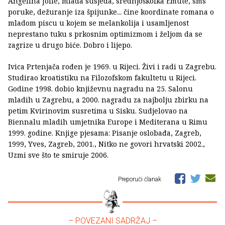
Angelina Jolie, mlada susjeda, srednjoškolka Emute, sms
poruke, dežuranje iza špijunke... čine koordinate romana o
mladom piscu u kojem se melankolija i usamljenost
neprestano tuku s prkosnim optimizmom i željom da se
zagrize u drugo biće. Dobro i lijepo.
Ivica Prtenjača rođen je 1969. u Rijeci. Živi i radi u Zagrebu.
Studirao kroatistiku na Filozofskom fakultetu u Rijeci.
Godine 1998. dobio književnu nagradu na 25. Salonu
mladih u Zagrebu, a 2000. nagradu za najbolju zbirku na
petim Kvirinovim susretima u Sisku. Sudjelovao na
Biennalu mladih umjetnika Europe i Mediterana u Rimu
1999. godine. Knjige pjesama: Pisanje oslobađa, Zagreb,
1999, Yves, Zagreb, 2001., Nitko ne govori hrvatski 2002.,
Uzmi sve što te smiruje 2006.
Preporuči članak
– POVEZANI SADRŽAJ –