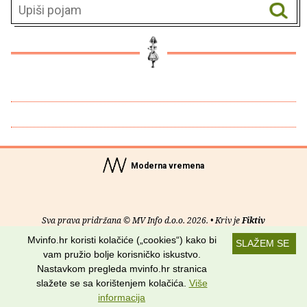
Moderna vremena
Sva prava pridržana © MV Info d.o.o. 2026. • Kriv je
Fiktiv
Mvinfo.hr koristi kolačiće („cookies“) kako bi
SLAŽEM SE
O nama
•
Pomoć
•
Uvjeti korištenja
•
RSS kanali
vam pružio bolje korisničko iskustvo.
Nastavkom pregleda mvinfo.hr stranica
Potraži nas na:
slažete se sa korištenjem kolačića.
Više
informacija