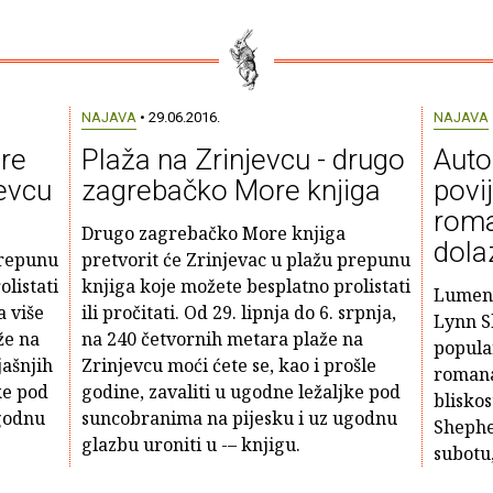
NAJAVA
• 29.06.2016.
NAJAVA
re
Plaža na Zrinjevcu - drugo
Auto
jevcu
zagrebačko More knjiga
povij
roma
Drugo zagrebačko More knjiga
dolaz
prepunu
pretvorit će Zrinjevac u plažu prepunu
listati
knjiga koje možete besplatno prolistati
Lumen 
a više
ili pročitati. Od 29. lipnja do 6. srpnja,
Lynn S
že na
na 240 četvornih metara plaže na
popula
jašnjih
Zrinjevcu moći ćete se, kao i prošle
romana
ke pod
godine, zavaliti u ugodne ležaljke pod
bliskos
godnu
suncobranima na pijesku i uz ugodnu
Shephe
glazbu uroniti u -– knjigu.
subotu,