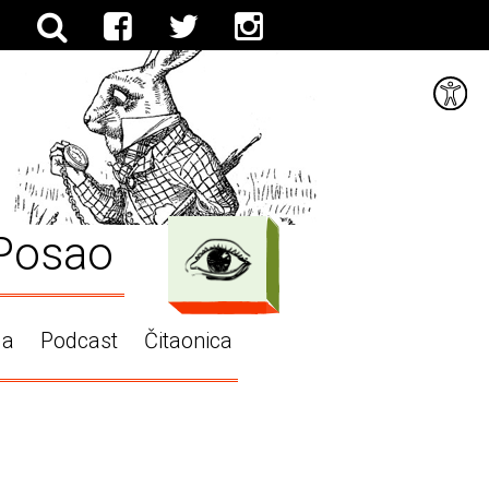
Posao
ga
Podcast
Čitaonica