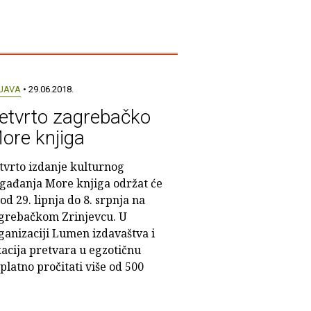
JAVA
• 29.06.2018.
etvrto zagrebačko
ore knjiga
tvrto izdanje kulturnog
gađanja More knjiga održat će
 od 29. lipnja do 8. srpnja na
grebačkom Zrinjevcu. U
ganizaciji Lumen izdavaštva i
acija pretvara u egzotičnu
platno pročitati više od 500