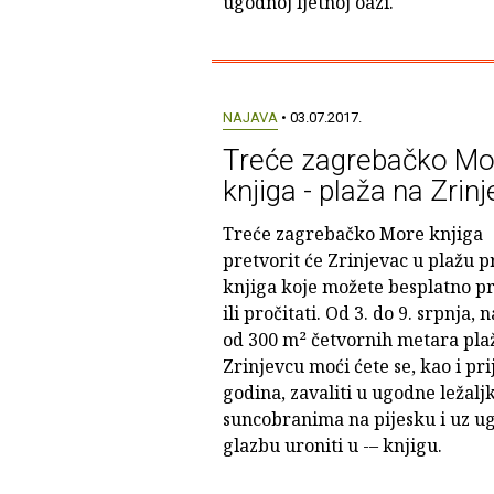
ugodnoj ljetnoj oazi.
NAJAVA
• 03.07.2017.
Treće zagrebačko Mo
knjiga - plaža na Zrin
Treće zagrebačko More knjiga
pretvorit će Zrinjevac u plažu 
knjiga koje možete besplatno pro
ili pročitati. Od 3. do 9. srpnja, n
od 300 m² četvornih metara pla
Zrinjevcu moći ćete se, kao i pri
godina, zavaliti u ugodne ležalj
suncobranima na pijesku i uz u
glazbu uroniti u -– knjigu.