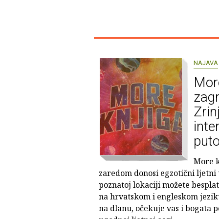
NAJAVA
More
zag
Zrin
inte
puto
More k
zaredom donosi egzotični ljetni
poznatoj lokaciji možete besplat
na hrvatskom i engleskom jezik
na dlanu, očekuje vas i bogata 