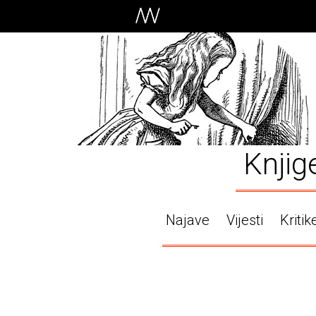
Knjig
Najave
Vijesti
Kritik