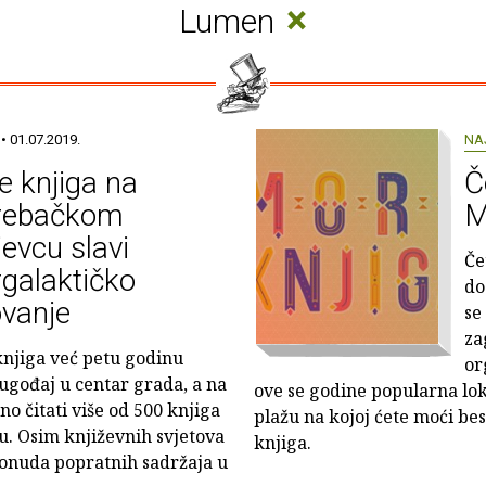
×
Lumen
• 01.07.2019.
NA
 knjiga na
Č
rebačkom
M
jevcu slavi
Če
rgalaktičko
do
vanje
se
za
njiga već petu godinu
or
 ugođaj u centar grada, a na
ove se godine popularna lok
no čitati više od 500 knjiga
plažu na kojoj ćete moći bes
u. Osim književnih svjetova
knjiga.
ponuda popratnih sadržaja u