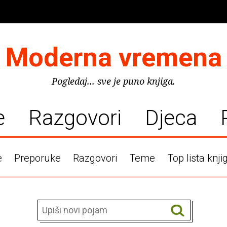
Moderna vremena
Pogledaj... sve je puno knjiga.
e
Razgovori
Djeca
e
Preporuke
Razgovori
Teme
Top lista knji