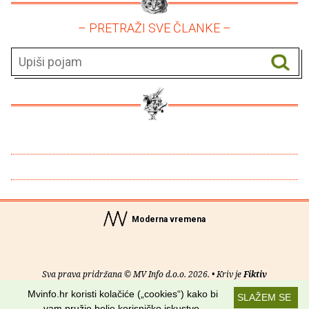
– PRETRAŽI SVE ČLANKE –
Moderna vremena
Sva prava pridržana © MV Info d.o.o. 2026. • Kriv je
Fiktiv
Mvinfo.hr koristi kolačiće („cookies“) kako bi
SLAŽEM SE
O nama
•
Pomoć
•
Uvjeti korištenja
•
RSS kanali
vam pružio bolje korisničko iskustvo.