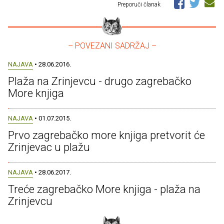
Preporuči članak
– POVEZANI SADRŽAJ –
NAJAVA
• 28.06.2016.
Plaža na Zrinjevcu - drugo zagrebačko
More knjiga
NAJAVA
• 01.07.2015.
Prvo zagrebačko more knjiga pretvorit će
Zrinjevac u plažu
NAJAVA
• 28.06.2017.
Treće zagrebačko More knjiga - plaža na
Zrinjevcu