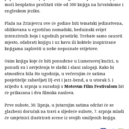
moći besplatno pročitati više od 500 knjiga na hrvatskome i
engleskom jeziku.
Plaža na Zrinjevcu ove će godine biti tematski jedinstvena,
oblikovana u egzotičan nomadski, beduinski svijet
intenzivnih boja i ugodnih prostirki. Trebate samo zauzeti
mjesto, odabrati knjigu i uz kavu ili koktele inspirirane
knjigama zaploviti u neke nepoznate svijetove.
Osim knjiga koje će biti ponuđene u Lumenovoj kućici, u
ponudi su i osvježenja te slatki i slani zalogaji. Kako bi
atmosfera bila što ugodnija, u večernjim će satima
posjetitelje zabavljati DJ-evi i jazz-bend, a u utorak 3. i
srijedu 4. srpnja u suradnji s
Motovun Film Festivalom
bit
će prikazana i dva filmska naslova.
Prve subote, 30. lipnja, u jutarnjim satima održat će se
glazbeni doručak na travi a sljedeće subote, 7. srpnja mladi
će umjetnici ilustrirati scene iz svojih omiljenih knjiga.