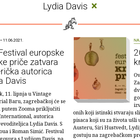
×
Lydia Davis
• 11.06.2021.
NA
Festival europske
2
ke priče zatvara
k
ička autorica
Ov
a Davis
Za
dv
k, 11. lipnja u Vintage
go
rial Baru, zagrebačkoj će se
iz
i putem Zooma priključiti
onih koji istinski stvaraju 
nternational, autorica
pisaca koji su za života ušli
evoditeljica Lydia Davis. S
Austeru, Siri Hustvedt, Lydij
ua i Roman Simić. Festival
gostuju na zagrebačkom pr
govora s Lydijom Davis, na