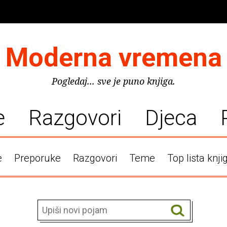
Moderna vremena
Pogledaj... sve je puno knjiga.
e
Razgovori
Djeca
e
Preporuke
Razgovori
Teme
Top lista knji