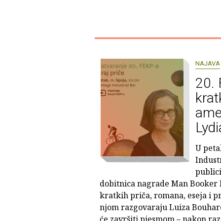
NAJAVA
20. 
krat
amer
Lydi
U peta
Indust
public
dobitnica nagrade Man Booker I
kratkih priča, romana, eseja i pr
njom razgovaraju Luiza Bouharo
će završiti pjesmom – nakon raz