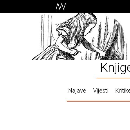
Knjig
Najave
Vijesti
Kritik