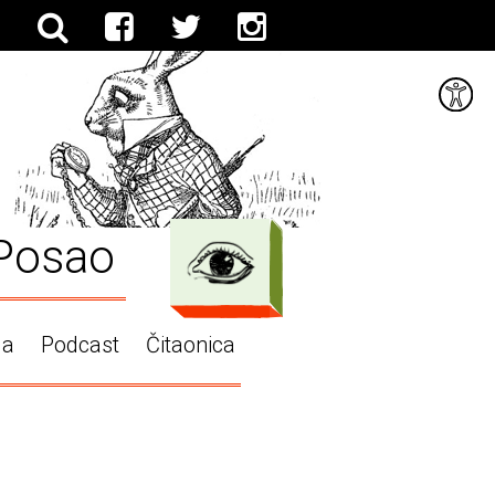
Posao
ga
Podcast
Čitaonica