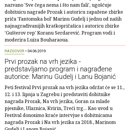
nazvano 'Sve čega nema i što nam fali', ugošćuje
dobitnicu nagrade Prozak i autoricu zapažene zbirke
priča 'Fantomska bol' Marinu Gudelj i jednu od naših
najnagrađivanijih kratkopričašica i autoricu zbirke
'Gušterov rep' Koranu Serdarević. Program vodi i
moderira Luiza Bouharaoua.
RAZGOVOR
• 04.06.2019.
Prvi prozak na vrh jezika -
predstavljamo program i nagrađene
autorice: Marinu Gudelj i Lanu Bojanić
Peti festival Prvi prozak na vrh jezika održat će se 11.,
12. i 13. lipnja u Zagrebu i predstaviti dobitnike
nagrada Prozak, Na vrh jezika, Goran za mlade
pjesnike, Ulaznica, Kvirin, Treći trg... Kao uvod u
Festival donosimo kraće intervjue s dobitnicama
nagrada Prozak i Na vrh jezika za 2018., Marinom
Gudelj i Lanom Bojanić.