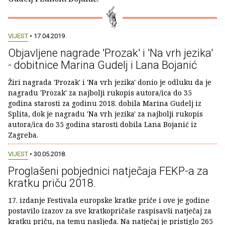
VIJEST
• 17.04.2019.
Objavljene nagrade 'Prozak' i 'Na vrh jezika'
- dobitnice Marina Gudelj i Lana Bojanić
Žiri nagrada 'Prozak' i 'Na vrh jezika' donio je odluku da je
nagradu 'Prozak' za najbolji rukopis autora/ica do 35
godina starosti za godinu 2018. dobila Marina Gudelj iz
Splita, dok je nagradu 'Na vrh jezika' za najbolji rukopis
autora/ica do 35 godina starosti dobila Lana Bojanić iz
Zagreba.
VIJEST
• 30.05.2018.
Proglašeni pobjednici natječaja FEKP-a za
kratku priču 2018.
17. izdanje Festivala europske kratke priče i ove je godine
postavilo izazov za sve kratkopričaše raspisavši natječaj za
kratku priču, na temu nasljeđa. Na natječaj je pristiglo 265