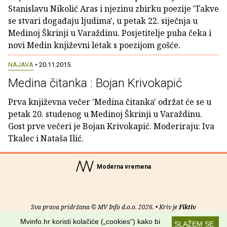
Stanislavu Nikolić Aras i njezinu zbirku poezije 'Takve
se stvari događaju ljudima', u petak 22. siječnja u
Medinoj Škrinji u Varaždinu. Posjetitelje puba čeka i
novi Medin književni letak s poezijom gošće.
NAJAVA
• 20.11.2015.
Medina čitanka : Bojan Krivokapić
Prva književna večer 'Medina čitanka' održat će se u
petak 20. studenog u Medinoj Škrinji u Varaždinu.
Gost prve večeri je Bojan Krivokapić. Moderiraju: Iva
Tkalec i Nataša Ilić.
Moderna vremena
Sva prava pridržana © MV Info d.o.o. 2026. • Kriv je
Fiktiv
Mvinfo.hr koristi kolačiće („cookies“) kako bi
SLAŽEM SE
O nama
•
Pomoć
•
Uvjeti korištenja
•
RSS kanali