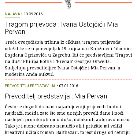
NAJAVA
• 19.09.2016.
Tragom prijevoda : Ivana Ostojčić i Mia
Pervan
Treća ovogodišnja tribina iz ciklusa 'Tragom prijevoda'
održat će se u ponedjeljak 19. rujna u u Knjižnici i čitaonici
Bogdana Ogrizovića u Zagrebu. Bit će predstavljeni 'Tragovi
na duši' Philipa Rotha i 'Predah' Georgea Orwella.
Sudjeluju prevoditeljice Ivana Ostojčić i Mia Pervan, a
moderira Anda Bukvić.
PREVODITELJ PREDSTAVLJA
• 07.01.2016.
Prevoditelj predstavlja : Mia Pervan
Često se dogodi da nam najzahtjevniji prijevodi budu i
najdraži, možda zato što smo uz njih proveli dane i noći
nastojeći proniknuti im u dušu, dotaknuti autorovu misao.
Tako je i mene dobrano namučio ali i priuštio mi veliki
kreativni užitak roman 'Balthazar', to jest druga od četiriju