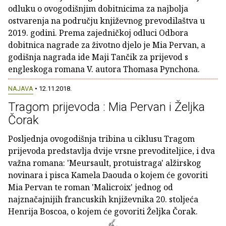
odluku o ovogodišnjim dobitnicima za najbolja
ostvarenja na području književnog prevodilaštva u
2019. godini. Prema zajedničkoj odluci Odbora
dobitnica nagrade za životno djelo je Mia Pervan, a
godišnja nagrada ide Maji Tančik za prijevod s
engleskoga romana V. autora Thomasa Pynchona.
NAJAVA
• 12.11.2018.
Tragom prijevoda : Mia Pervan i Željka
Čorak
Posljednja ovogodišnja tribina u ciklusu Tragom
prijevoda predstavlja dvije vrsne prevoditeljice, i dva
važna romana: 'Meursault, protuistraga' alžirskog
novinara i pisca Kamela Daouda o kojem će govoriti
Mia Pervan te roman 'Malicroix' jednog od
najznačajnijih francuskih književnika 20. stoljeća
Henrija Boscoa, o kojem će govoriti Željka Čorak.