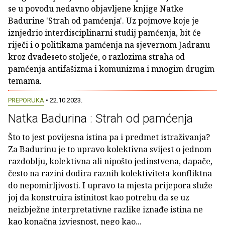
se u povodu nedavno objavljene knjige Natke
Badurine 'Strah od pamćenja'. Uz pojmove koje je
iznjedrio interdisciplinarni studij pamćenja, bit će
riječi i o politikama pamćenja na sjevernom Jadranu
kroz dvadeseto stoljeće, o razlozima straha od
pamćenja antifašizma i komunizma i mnogim drugim
temama.
PREPORUKA
• 22.10.2023.
Natka Badurina : Strah od pamćenja
Što to jest povijesna istina pa i predmet istraživanja?
Za Badurinu je to upravo kolektivna svijest o jednom
razdoblju, kolektivna ali nipošto jedinstvena, dapače,
često na razini dodira raznih kolektiviteta konfliktna
do nepomirljivosti. I upravo ta mjesta prijepora služe
joj da konstruira istinitost kao potrebu da se uz
neizbježne interpretativne razlike iznađe istina ne
kao konačna izvjesnost, nego kao...