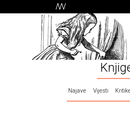
Knjig
Najave
Vijesti
Kritik