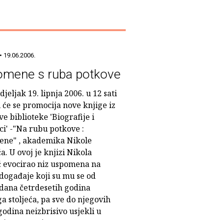
• 19.06.2006.
mene s ruba potkove
jeljak 19. lipnja 2006. u 12 sati
 će se promocija nove knjige iz
ve biblioteke 'Biografije i
ci' -"Na rubu potkove :
ne" , akademika Nikole
a. U ovoj je knjizi Nikola
ć evocirao niz uspomena na
 događaje koji su mu se od
 dana četrdesetih godina
a stoljeća, pa sve do njegovih
godina neizbrisivo usjekli u