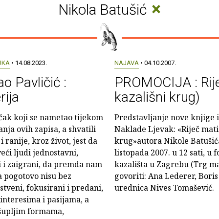
×
Nikola Batušić
UKA
• 14.08.2023.
NAJAVA
• 04.10.2007.
o Pavličić :
PROMOCIJA : Riječ
rija
kazališni krug)
čak koji se nametao tijekom
Predstavljanje nove knjige
anja ovih zapisa, a shvatili
Naklade Ljevak: «Riječ mati 
i ranije, kroz život, jest da
krug»autora Nikole Batušića,
eći ljudi jednostavni,
listopada 2007. u 12 sati, 
i i zaigrani, da premda nam
kazališta u Zagrebu (Trg mar
 a pogotovo nisu bez
govoriti: Ana Lederer, Boris
astveni, fokusirani i predani,
urednica Nives Tomašević.
nteresima i pasijama, a
šupljim formama,