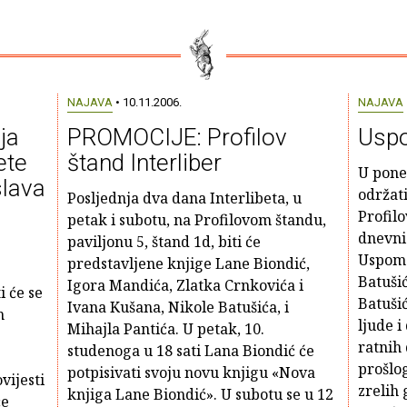
NAJAVA
• 10.11.2006.
NAJAVA
ja
PROMOCIJE: Profilov
Uspo
ete
štand Interliber
U poned
slava
održati
Posljednja dva dana Interlibeta, u
Profilo
petak i subotu, na Profilovom štandu,
dnevni
paviljonu 5, štand 1d, biti će
Uspome
predstavljene knjige Lane Biondić,
Batušić
Igora Mandića, Zlatka Crnkovića i
i će se
Batuši
Ivana Kušana, Nikole Batušića, i
m
ljude i
Mihajla Pantića. U petak, 10.
ratnih
studenoga u 18 sati Lana Biondić će
prošlog
potpisivati svoju novu knjigu «Nova
vijesti
zrelih 
knjiga Lane Biondić». U subotu se u 12
će