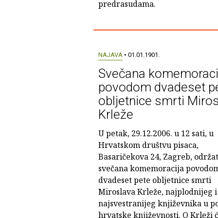
predrasudama.
NAJAVA
• 01.01.1901.
Svečana komemoraci
povodom dvadeset p
obljetnice smrti Miro
Krleže
U petak, 29.12.2006. u 12 sati, u
Hrvatskom društvu pisaca,
Basaričekova 24, Zagreb, održat
svečana komemoracija povodo
dvadeset pete obljetnice smrti
Miroslava Krleže, najplodnijeg i
najsvestranijeg književnika u po
hrvatske književnosti. O Krleži 