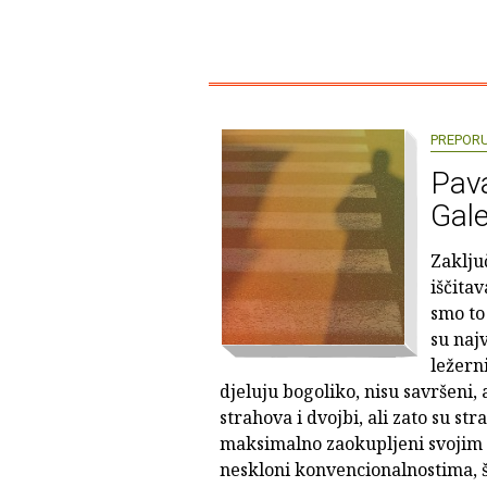
PREPOR
Pava
Gale
Zaklju
iščitav
smo to 
su najv
ležern
djeluju bogoliko, nisu savršeni,
strahova i dvojbi, ali zato su str
maksimalno zaokupljeni svojim i
neskloni konvencionalnostima, 