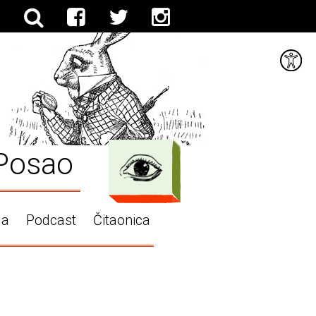
Posao
ga
Podcast
Čitaonica