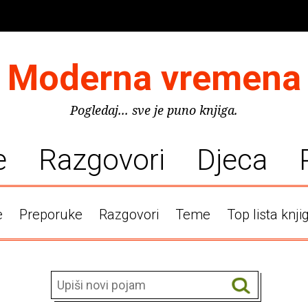
Moderna vremena
Pogledaj... sve je puno knjiga.
e
Razgovori
Djeca
e
Preporuke
Razgovori
Teme
Top lista knji