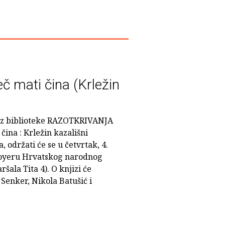
 mati čina (Krležin
 iz biblioteke RAZOTKRIVANJA
čina : Krležin kazališni
 održati će se u četvrtak, 4.
u foyeru Hrvatskog narodnog
šala Tita 4). O knjizi će
 Senker, Nikola Batušić i