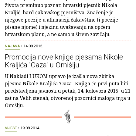
života preminuo poznati hrvatski pjesnik Nikola
Kraljić, bard čakavskog pjesništva. Značenje je
njegove poezije u afirmaciji čakavštine (i poezije
pisane njome) i njezinu uvažavanju na općem
hrvatskom planu, a ne samo u širem zavičaju.
NAJAVA
• 14.08.2015.
Promocija nove knjige pjesama Nikole
Kraljića 'Oaza' u Omišlju
U Nakladi LUKOM upravo je izašla nova zbirka
pjesma Nikole Kraljića 'Oaza'. Knjiga će prvi puta biti
predstavljena javnosti u petak, 14. kolovoza 2015. u 21
sat na Velih stenah, otvorenoj pozornici maloga trga u
Omišlju.
VIJEST
• 19.08.2014.