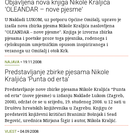
Objavljena nova knjiga Nikole Kraljića
'OLEANDAR – nove pjesme'
U Nakladi LUKOM, uz potporu Općine Omišalj, upravo je
izašla nova zbirka pjesma Nikole Kraljića naslovljena
"OLEANDAR – nove pjesme". Knjiga je izvorna zbirka
pjesama i poetske proze toga pjesnika, rođenoga i
cjelokupnim umjetničkim opusom inspiriranoga i
vezanoga uz Omišalj i otok Krk.
NAJAVA
• 19.11.2008.
Predstavljanje zbirke pjesama Nikole
Kraljića 'Punta od erta'
Predstavljanje nove zbirke pjesama Nikole Kraljića “Punta
od erta” (nove pjesme) u izdanju Naklade Lukom (Zagreb,
2008), održat će se u srijedu, 19. studenog 2008. u 12 sati u
Društvu hrvatskih književnika u Zagrebu. Knjigu će
predstaviti književni kritičari Branimir Bošnjak i Sead
Begović, urednica Mirjana Šigir i autor, Nikola Kraljić.
VIJEST
• 04.09.2008.