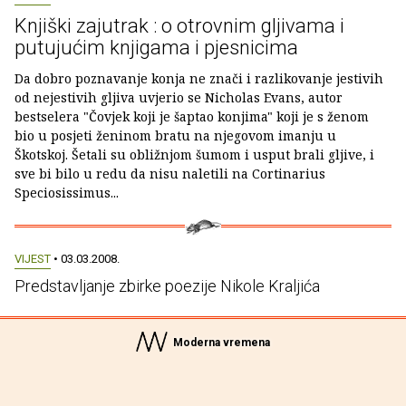
Knjiški zajutrak : o otrovnim gljivama i
putujućim knjigama i pjesnicima
Da dobro poznavanje konja ne znači i razlikovanje jestivih
od nejestivih gljiva uvjerio se Nicholas Evans, autor
bestselera "Čovjek koji je šaptao konjima" koji je s ženom
bio u posjeti ženinom bratu na njegovom imanju u
Škotskoj. Šetali su obližnjom šumom i usput brali gljive, i
sve bi bilo u redu da nisu naletili na Cortinarius
Speciosissimus...
VIJEST
• 03.03.2008.
Predstavljanje zbirke poezije Nikole Kraljića
Moderna vremena