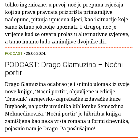
toliko ingeniozne: u prvoj, noć je prepuna osjećaja
koji su prava pravcata prizorišta primamljive
nadopune, pitanja upućena djeci, kao i situacije koje
samo želimo još bolje upoznati. U drugoj, noć je
vrijeme kad se otvara prolaz u alternativne svjetove,
a tamo imamo ludo zanimljive dvojnike ili...
PODCAST
• 28.06.2024.
PODCAST: Drago Glamuzina – Noćni
portir
Drago Glamuzina odabrao je i snimio ulomak iz svoje
nove knjige, 'Noćni portir', objavljene u edicije
'Dnevnik' sarajevsko-zagrebačke izdavačke kuće
Buybook, na poziv urednika biblioteke Semezdina
Mehmedinovića. 'Noćni portir' je hibridna knjiga
zamišljena kao neka vrsta romana u formi dnevnika,
pojasnio nam je Drago. Pa poslušajmo!