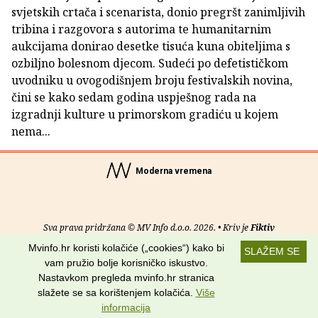
svjetskih crtača i scenarista, donio pregršt zanimljivih
tribina i razgovora s autorima te humanitarnim
aukcijama donirao desetke tisuća kuna obiteljima s
ozbiljno bolesnom djecom. Sudeći po defetističkom
uvodniku u ovogodišnjem broju festivalskih novina,
čini se kako sedam godina uspješnog rada na
izgradnji kulture u primorskom gradiću u kojem
nema...
Moderna vremena
Sva prava pridržana © MV Info d.o.o. 2026. • Kriv je
Fiktiv
Mvinfo.hr koristi kolačiće („cookies“) kako bi
SLAŽEM SE
O nama
•
Pomoć
•
Uvjeti korištenja
•
RSS kanali
vam pružio bolje korisničko iskustvo.
Nastavkom pregleda mvinfo.hr stranica
Potraži nas na:
slažete se sa korištenjem kolačića.
Više
informacija