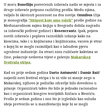
U moru
Bonelliju
posvećenih izdavača našlo se mjesta i za
druge izdavače potpuno različitog profila. Među njima,
valjalo bi skrenuti pozornost na dva novija:
Omnibus
(čija
je monografija
"Stripovi koje smo voleli"
prošle godine na
Međunarodnom sajmu knjiga u Beogradu dobila nagradu
za izdavački pothvat godine) i
Rosencrantz.
Ipak, pojava
novih izdavača i poplava raznolikih izdanja kako na
kioscima, tako i u knjižarama i knjižnicama, varava je stvar
o kojoj bi se moglo razmišljati kao o labuđem pjevu
ugrožene industrije. Da stvari nisu ružičaste kakvima se
čine, pokazuje nedavna vijest o gašenju
Makarskog
festivala stripa
.
Kad su prije sedam godina
Dario Antunović
i
Damir Raič
najavili novi festival stripa i to ni više ni manje nego u
Makarskoj, njihovo je psihičko zdravlje bilo dovedeno u
pitanje. Organizirati takvo što bilo je jednako racionalno
kao i organizirati kongres teorijskih fizičara u Neoriću.
Prošlo je sedam godina i ono što je izgledalo kao suluda
ideja pretvorilo se u manifestaciju koje bi se mogli