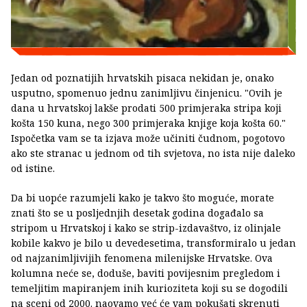
Jedan od poznatijih hrvatskih pisaca nekidan je, onako
usputno, spomenuo jednu zanimljivu činjenicu. "Ovih je
dana u hrvatskoj lakše prodati 500 primjeraka stripa koji
košta 150 kuna, nego 300 primjeraka knjige koja košta 60."
Ispočetka vam se ta izjava može učiniti čudnom, pogotovo
ako ste stranac u jednom od tih svjetova, no ista nije daleko
od istine.
Da bi uopće razumjeli kako je takvo što moguće, morate
znati što se u posljednjih desetak godina događalo sa
stripom u Hrvatskoj i kako se strip-izdavaštvo, iz olinjale
kobile kakvo je bilo u devedesetima, transformiralo u jedan
od najzanimljivijih fenomena milenijske Hrvatske. Ova
kolumna neće se, doduše, baviti povijesnim pregledom i
temeljitim mapiranjem inih kurioziteta koji su se dogodili
na sceni od 2000. naovamo već će vam pokušati skrenuti