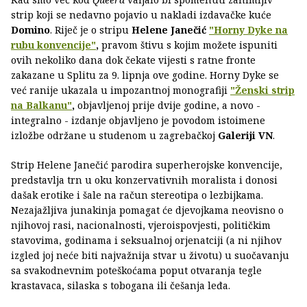
strip koji se nedavno pojavio u nakladi izdavačke kuće
Domino
. Riječ je o stripu
Helene Janečić
"Horny Dyke na
rubu konvencije"
,
pravom štivu s kojim možete ispuniti
ovih nekoliko dana dok čekate vijesti s ratne fronte
zakazane u Splitu za 9. lipnja ove godine. Horny Dyke se
već ranije ukazala u impozantnoj monografiji
"Ženski strip
na Balkanu"
,
objavljenoj prije dvije godine, a novo -
integralno - izdanje objavljeno je povodom istoimene
izložbe održane u studenom u zagrebačkoj
Galeriji VN
.
Strip Helene Janečić parodira superherojske konvencije,
predstavlja trn u oku konzervativnih moralista i donosi
dašak erotike i šale na račun stereotipa o lezbijkama.
Nezajažljiva junakinja pomagat će djevojkama neovisno o
njihovoj rasi, nacionalnosti, vjeroispovjesti, političkim
stavovima, godinama i seksualnoj orjenatciji (a ni njihov
izgled joj neće biti najvažnija stvar u životu) u suočavanju
sa svakodnevnim poteškoćama poput otvaranja tegle
krastavaca, silaska s tobogana ili češanja leđa.