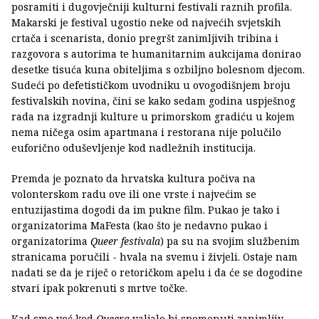
posramiti i dugovječniji kulturni festivali raznih profila.
Makarski je festival ugostio neke od najvećih svjetskih
crtača i scenarista, donio pregršt zanimljivih tribina i
razgovora s autorima te humanitarnim aukcijama donirao
desetke tisuća kuna obiteljima s ozbiljno bolesnom djecom.
Sudeći po defetističkom uvodniku u ovogodišnjem broju
festivalskih novina, čini se kako sedam godina uspješnog
rada na izgradnji kulture u primorskom gradiću u kojem
nema ničega osim apartmana i restorana nije polučilo
euforično oduševljenje kod nadležnih institucija.
Premda je poznato da hrvatska kultura počiva na
volonterskom radu ove ili one vrste i najvećim se
entuzijastima dogodi da im pukne film. Pukao je tako i
organizatorima MaFesta (kao što je nedavno pukao i
organizatorima
Queer festivala
) pa su na svojim službenim
stranicama poručili - hvala na svemu i živjeli. Ostaje nam
nadati se da je riječ o retoričkom apelu i da će se dogodine
stvari ipak pokrenuti s mrtve točke.
Kad smo već kod
Queera
valjalo bi spomenuti zanimljiv