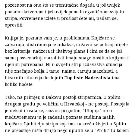
pozornost na ono što se trenutačno događa u još uvijek
pomalo skrivenom i još uvijek pomalo egzotičnom svijetu
stripa. Povremene izlete u prošlost ćete mi, nadam se,
oprostiti.
Knjiga je, poznato vam je, u problemima. Knjižare se
zatvaraju, distribucija je nikakva, državni se poticaji dijele
bez kriterija, nadzora il' ikakvog plana i čini se da se još
samo posvemašnji mazohisti imaju snage nositi s knjigom i
njenim potrebama. Ni u svijetu strip-izdavaštva stuacija
nije značajno bolja. I tamo, naime, caruju mazohisti, a
bizarnih situacija dostojnih
Top liste Nadrealista
ima
koliko hoćete.
Tako, na primjer, u Ðakovu postoji striparnica. U Splitu -
drugom gradu po veličini u Hrvatskoj - ne postoji. Postojala
je nekad i zvala se, sasvim prigodno, "Utopija" no u
međuvremenu ju je zadesila poznata sudbina malih
knjižara. Ljubitelju stripa koji ima nesreću živjeti u Splitu
ne preostaje ništa drugo nego uputiti se u "Profil" (u kojem