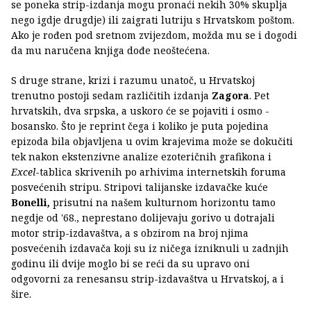
se poneka strip-izdanja mogu pronaći nekih 30% skuplja
nego igdje drugdje) ili zaigrati lutriju s Hrvatskom poštom.
Ako je rođen pod sretnom zvijezdom, možda mu se i dogodi
da mu naručena knjiga dođe neoštećena.
S druge strane, krizi i razumu unatoč, u Hrvatskoj
trenutno postoji sedam različitih izdanja
Zagora
. Pet
hrvatskih, dva srpska, a uskoro će se pojaviti i osmo -
bosansko. Što je reprint čega i koliko je puta pojedina
epizoda bila objavljena u ovim krajevima može se dokučiti
tek nakon ekstenzivne analize ezoteričnih grafikona i
Excel
-tablica skrivenih po arhivima internetskih foruma
posvećenih stripu. Stripovi talijanske izdavačke kuće
Bonelli
,
prisutni na našem kulturnom horizontu tamo
negdje od '68., neprestano dolijevaju gorivo u dotrajali
motor strip-izdavaštva, a s obzirom na broj njima
posvećenih izdavača koji su iz ničega izniknuli u zadnjih
godinu ili dvije moglo bi se reći da su upravo oni
odgovorni za renesansu strip-izdavaštva u Hrvatskoj, a i
šire.