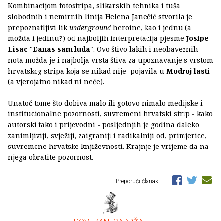
Kombinacijom fotostripa, slikarskih tehnika i tuša
slobodnih i nemirnih linija Helena Janečić stvorila je
prepoznatljivi lik
underground
heroine, kao i jednu (a
možda i jedinu?) od najboljih interpretacija pjesme
Josipe
Lisac
"
Danas sam luda
". Ovo štivo lakih i neobaveznih
nota možda je i najbolja vrsta štiva za upoznavanje s vrstom
hrvatskog stripa koja se nikad nije pojavila u
Modroj lasti
(a vjerojatno nikad ni neće).
Unatoč tome što dobiva malo ili gotovo nimalo medijske i
institucionalne pozornosti, suvremeni hrvatski strip - kako
autorski tako i prijevodni - posljednjih je godina daleko
zanimljiviji, svježiji, zaigraniji i radikalniji od, primjerice,
suvremene hrvatske književnosti. Krajnje je vrijeme da na
njega obratite pozornost.
Preporuči članak