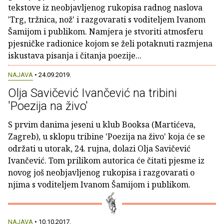
tekstove iz neobjavljenog rukopisa radnog naslova
'Trg, tržnica, nož' i razgovarati s voditeljem Ivanom
Šamijom i publikom. Namjera je stvoriti atmosferu
pjesničke radionice kojom se želi potaknuti razmjena
iskustava pisanja i čitanja poezije...
NAJAVA
• 24.09.2019.
Olja Savičević Ivančević na tribini
'Poezija na živo'
S prvim danima jeseni u klub Booksa (Martićeva,
Zagreb), u sklopu tribine 'Poezija na živo' koja će se
održati u utorak, 24. rujna, dolazi Olja Savičević
Ivančević. Tom prilikom autorica će čitati pjesme iz
novog još neobjavljenog rukopisa i razgovarati o
njima s voditeljem Ivanom Šamijom i publikom.
NAJAVA
• 10.10.2017.