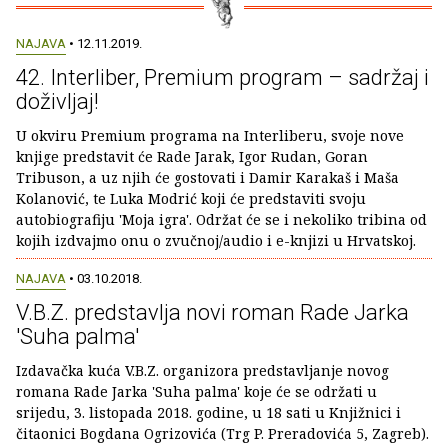
NAJAVA
• 12.11.2019.
42. Interliber, Premium program – sadržaj i
doživljaj!
U okviru Premium programa na Interliberu, svoje nove
knjige predstavit će Rade Jarak, Igor Rudan, Goran
Tribuson, a uz njih će gostovati i Damir Karakaš i Maša
Kolanović, te Luka Modrić koji će predstaviti svoju
autobiografiju 'Moja igra'. Održat će se i nekoliko tribina od
kojih izdvajmo onu o zvučnoj/audio i e-knjizi u Hrvatskoj.
NAJAVA
• 03.10.2018.
V.B.Z. predstavlja novi roman Rade Jarka
'Suha palma'
Izdavačka kuća V.B.Z. organizora predstavljanje novog
romana Rade Jarka 'Suha palma' koje će se održati u
srijedu, 3. listopada 2018. godine, u 18 sati u Knjižnici i
čitaonici Bogdana Ogrizovića (Trg P. Preradovića 5, Zagreb).