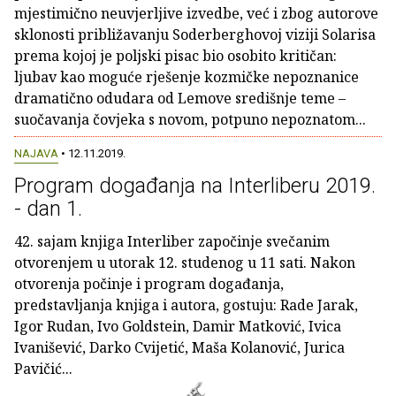
mjestimično neuvjerljive izvedbe, već i zbog autorove
sklonosti približavanju Soderberghovoj viziji Solarisa
prema kojoj je poljski pisac bio osobito kritičan:
ljubav kao moguće rješenje kozmičke nepoznanice
dramatično odudara od Lemove središnje teme –
suočavanja čovjeka s novom, potpuno nepoznatom...
NAJAVA
• 12.11.2019.
Program događanja na Interliberu 2019.
- dan 1.
42. sajam knjiga Interliber započinje svečanim
otvorenjem u utorak 12. studenog u 11 sati. Nakon
otvorenja počinje i program događanja,
predstavljanja knjiga i autora, gostuju: Rade Jarak,
Igor Rudan, Ivo Goldstein, Damir Matković, Ivica
Ivanišević, Darko Cvijetić, Maša Kolanović, Jurica
Pavičić...