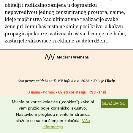
obitelji i radikalno zasijeca u dogmatsku
nepovredivost jednog cenzuriranog prostora, naime,
ideje majčinstva kao ultimativne realizacije svake
žene pri čemu baš ništa ne smije poći krivo, a kakvu
propagiraju konzervativna društva, licemjerne babe,
zastarjele slikovnice i reklame za deterdžent.
Moderna vremena
Sva prava pridržana © MV Info d.o.o. 2026. • Kriv je
Fiktiv
O nama
•
Pomoć
•
Uvjeti korištenja
•
RSS kanali
Mvinfo.hr koristi kolačiće („cookies“) kako bi
SLAŽEM SE
Potraži nas na:
vam pružio bolje korisničko iskustvo.
Nastavkom pregleda mvinfo.hr stranica
slažete se sa korištenjem kolačića.
Više
informacija