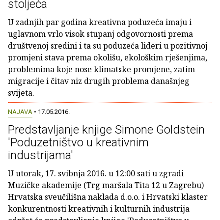
stoljeća
U zadnjih par godina kreativna poduzeća imaju i
uglavnom vrlo visok stupanj odgovornosti prema
društvenoj sredini i ta su poduzeća lideri u pozitivnoj
promjeni stava prema okolišu, ekološkim rješenjima,
problemima koje nose klimatske promjene, zatim
migracije i čitav niz drugih problema današnjeg
svijeta.
NAJAVA
• 17.05.2016.
Predstavljanje knjige Simone Goldstein
'Poduzetništvo u kreativnim
industrijama'
U utorak, 17. svibnja 2016. u 12:00 sati u zgradi
Muzičke akademije (Trg maršala Tita 12 u Zagrebu)
Hrvatska sveučilišna naklada d.o.o. i Hrvatski klaster
konkurentnosti kreativnih i kulturnih industrija