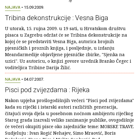
NAJAVA
• 15.09.2009.
Tribina dekonstrukcije : Vesna Biga
U utorak, 15. rujna 2009. u 19 sati, u Hrvatskom društvu
pisaca u Zagrebu održat će se Tribina dekonstrukcije na
kojoj će se predstaviti Vesna Biga, autorica brojnih
pjesničkih i proznih knjiga, i posljednje, u izdanju
Meandarmedije objavljene pjesničke zbirke, "Sjenka na
uzici". Uz autoricu, o knjizi govore urednik Branko Čegec i
voditeljica Tribine Darija Žilić.
NAJAVA
• 04.07.2007.
Pisci pod zvijezdama : Rijeka
Nakon upjeha prošlogodišnjih večeri "Pisci pod zvijezdama"
kada su riječki i istarski autori različitih generacija,
čitajući svoja djela u posebnom noćnom ambijentu riječkog
Starog grada izazvali veliko zanimanje publike, ovogodišnje
će večeri okupiti pisce oko zajedničke teme: MORSKE TRAVE.
Sudjeluju : Ivan Rogić Nehajev, Simo Mraović, Boris