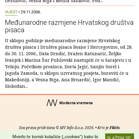
Dežulović, Vesna Biga i Melita Sanković. Pod...
VIJEST
• 29.11.2006.
Međunarodne razmjene Hrvatskog društva
pisaca
U sklopu godišnje međunarodne razmjene Hrvatskog
društva pisaca i Društva pisaca Bosne i Hercegovine, od 28.
do 30. 11. 2006., Daša Drndić, Dražen Katunarić, Željko
Ivanjek i Marina Šur Puhlovski nastupiti će u Sarajevu i u
Tešnju. Početkom prosinca, Dorta Jagić, Sanjin Sorel i
Jagoda Zamoda, u sklopu uzvratnog posjeta, boraviti će u
Makedoniji, a Vesna Biga, Ana Brnardić, Igor Mandić,
Slobodan...
Moderna vremena
Sva prava pridržana © MV Info d.o.o. 2026. • Kriv je
Fiktiv
Mvinfo.hr koristi kolačiće („cookies“) kako bi
SLAŽEM SE