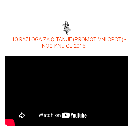
– 10 RAZLOGA ZA ČITANJE (PROMOTIVNI SPOT) -
NOĆ KNJIGE 2015. –