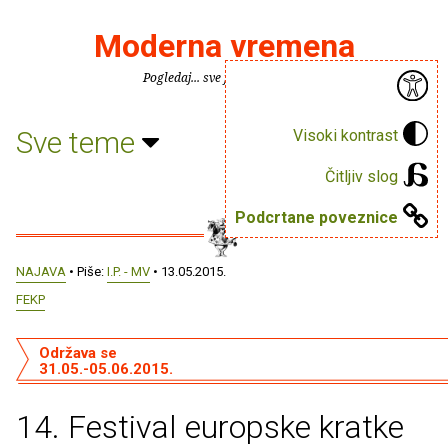
Moderna vremena
Pogledaj... sve je puno knjiga.
Sve teme
Visoki kontrast
Čitljiv slog
Podcrtane poveznice
NAJAVA
• Piše:
I.P. - MV
• 13.05.2015.
FEKP
Održava se
31.05.-05.06.2015.
14. Festival europske kratke