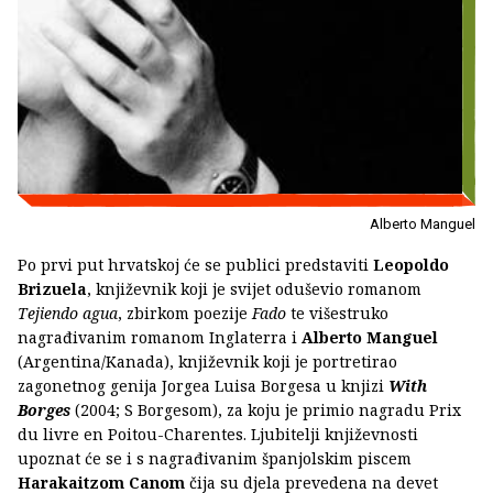
Alberto Manguel
Po prvi put hrvatskoj će se publici predstaviti
Leopoldo
Brizuela
, književnik koji je svijet oduševio romanom
Tejiendo agua
, zbirkom poezije
Fado
te višestruko
nagrađivanim romanom Inglaterra i
Alberto Manguel
(Argentina/Kanada), književnik koji je portretirao
zagonetnog genija Jorgea Luisa Borgesa u knjizi
With
Borges
(2004; S Borgesom), za koju je primio nagradu Prix
du livre en Poitou-Charentes. Ljubitelji književnosti
upoznat će se i s nagrađivanim španjolskim piscem
Harakaitzom Canom
čija su djela prevedena na devet