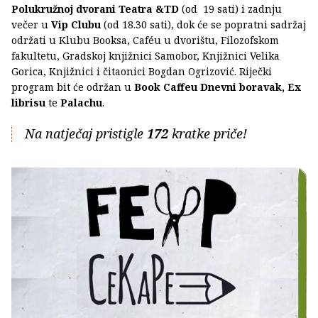
Polukružnoj dvorani Teatra &TD
(od 19 sati) i zadnju
večer u
Vip Clubu
(od 18.30 sati), dok će se popratni sadržaj
održati u Klubu Booksa, Caféu u dvorištu, Filozofskom
fakultetu, Gradskoj knjižnici Samobor, Knjižnici Velika
Gorica, Knjižnici i čitaonici Bogdan Ogrizović. Riječki
program bit će održan u
Book Caffeu Dnevni boravak, Ex
librisu
te
Palachu
.
Na natječaj pristigle
172
kratke priče!