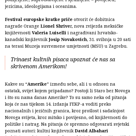
jezicima, ideologijama i oceanima.
Festival europske kratke priče
otvorit će dobitnica
nagrade Orange
Lionel Shrive
r, nova zvijezda meksičke
književnosti
Valeria Luiselli
i nagrađivani hrvatsko-
kanadski književnik
Josip Novakovich
, 31. svibnja u 20 sati
na terasi Muzeja suvremene umjetnosti (MSU) u Zagrebu.
Trinaest kultnih pisaca upoznat će nas sa
skrivenom Amerikom!
Kakve su “
Amerike
” između sebe, ali i u odnosu na
ostatak, svijet kojem pripadamo? Postoji li Staro bez Novoga
i što su nama danas Amerike? To su samo neka od pitanja
koja će nas tijekom 14. izdanja FEKP-a voditi preko
nacionalnih i jezičnih granica, kroz prošlost i sadašnjost
Novoga svijeta, kroz mitsko i povijesno, od književnosti do
politike i natrag. Na pitanja će spremno odgovarati svjetski
poznati autori: kultni književnik
David Albahari