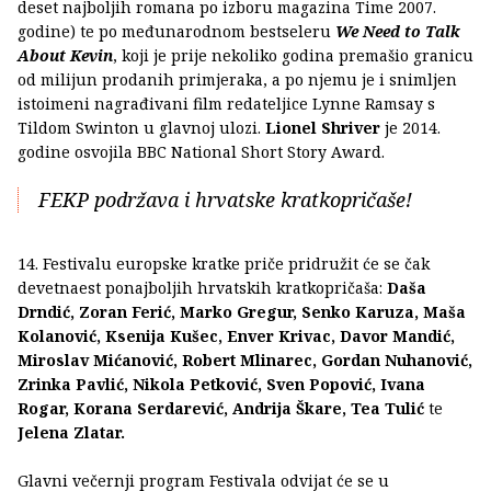
deset najboljih romana po izboru magazina Time 2007.
godine) te po međunarodnom bestseleru
We Need to Talk
About Kevin
, koji je prije nekoliko godina premašio granicu
od milijun prodanih primjeraka, a po njemu je i snimljen
istoimeni nagrađivani film redateljice Lynne Ramsay s
Tildom Swinton u glavnoj ulozi.
Lionel Shriver
je 2014.
godine osvojila BBC National Short Story Award.
FEKP podržava i hrvatske kratkopričaše!
14. Festivalu europske kratke priče pridružit će se čak
devetnaest ponajboljih hrvatskih kratkopričaša:
Daša
Drndić, Zoran Ferić, Marko Gregur, Senko Karuza, Maša
Kolanović, Ksenija Kušec, Enver Krivac, Davor Mandić,
Miroslav Mićanović, Robert Mlinarec, Gordan Nuhanović,
Zrinka Pavlić, Nikola Petković, Sven Popović, Ivana
Rogar, Korana Serdarević, Andrija Škare, Tea Tulić
te
Jelena Zlatar.
Glavni večernji program Festivala odvijat će se u