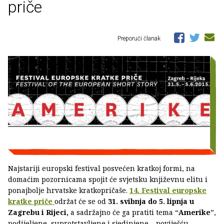
priče
Preporuči članak
Najstariji europski festival posvećen kratkoj formi, na
domaćim pozornicama spojit će svjetsku književnu elitu i
ponajbolje hrvatske kratkopričaše.
14. Festival europske
kratke priče
održat će se od
31. svibnja do 5. lipnja u
Zagrebu i Rijeci,
a sadržajno će ga pratiti tema “
Amerike
”,
podijeljene, suprotstavljene i sjedinjene – poviješću,