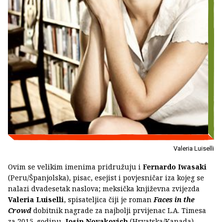
Valeria Luiselli
Ovim se velikim imenima pridružuju i
Fernardo Iwasaki
(Peru/Španjolska), pisac, esejist i povjesničar iza kojeg se
nalazi dvadesetak naslova; meksička književna zvijezda
Valeria Luiselli
, spisateljica čiji je roman
Faces in the
Crowd
dobitnik nagrade za najbolji prvijenac L.A. Timesa
za 2015. godinu,
Josip Novakovich
(Hrvatska/Kanada),