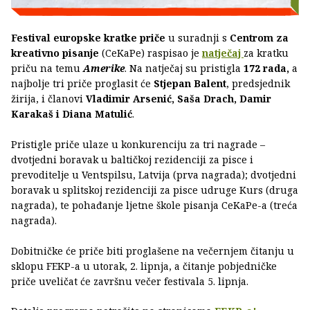
Festival europske kratke priče
u suradnji s
Centrom za
kreativno pisanje
(CeKaPe) raspisao je
natječaj
za kratku
priču na temu
Amerike
. Na natječaj su pristigla
172 rada,
a
najbolje tri priče proglasit će
Stjepan Balent
, predsjednik
žirija, i članovi
Vladimir Arsenić, Saša Drach, Damir
Karakaš i Diana Matulić
.
Pristigle priče ulaze u konkurenciju za tri nagrade –
dvotjedni boravak u baltičkoj rezidenciji za pisce i
prevoditelje u Ventspilsu, Latvija (prva nagrada); dvotjedni
boravak u splitskoj rezidenciji za pisce udruge Kurs (druga
nagrada), te pohađanje ljetne škole pisanja CeKaPe-a (treća
nagrada).
Dobitničke će priče biti proglašene na večernjem čitanju u
sklopu FEKP-a u utorak, 2. lipnja, a čitanje pobjedničke
priče uveličat će završnu večer festivala 5. lipnja.