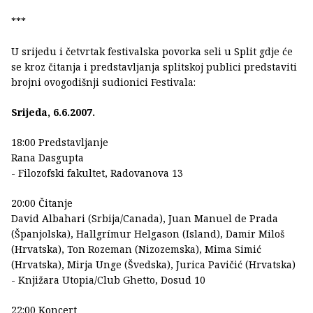
***
U srijedu i četvrtak festivalska povorka seli u Split gdje će
se kroz čitanja i predstavljanja splitskoj publici predstaviti
brojni ovogodišnji sudionici Festivala:
Srijeda, 6.6.2007.
18:00 Predstavljanje
Rana Dasgupta
- Filozofski fakultet, Radovanova 13
20:00 Čitanje
David Albahari (Srbija/Canada), Juan Manuel de Prada
(Španjolska), Hallgrímur Helgason (Island), Damir Miloš
(Hrvatska), Ton Rozeman (Nizozemska), Mima Simić
(Hrvatska), Mirja Unge (Švedska), Jurica Pavičić (Hrvatska)
- Knjižara Utopia/Club Ghetto, Dosud 10
22:00 Koncert