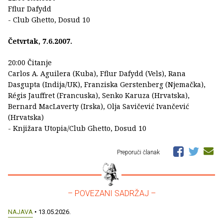
Fflur Dafydd
- Club Ghetto, Dosud 10
Četvrtak, 7.6.2007.
20:00 Čitanje
Carlos A. Aguilera (Kuba), Fflur Dafydd (Vels), Rana
Dasgupta (Indija/UK), Franziska Gerstenberg (Njemačka),
Régis Jauffret (Francuska), Senko Karuza (Hrvatska),
Bernard MacLaverty (Irska), Olja Savičević Ivančević
(Hrvatska)
- Knjižara Utopia/Club Ghetto, Dosud 10
Preporuči članak
– POVEZANI SADRŽAJ –
NAJAVA
• 13.05.2026.