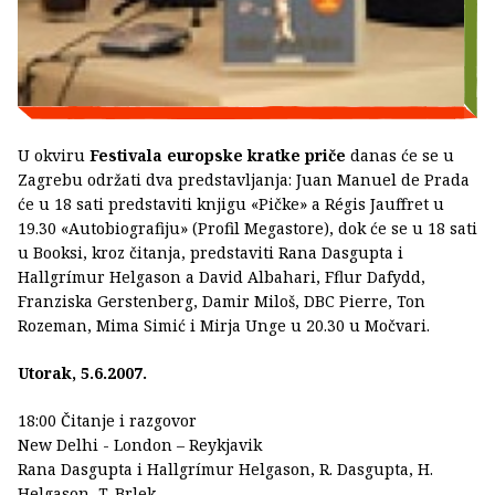
U okviru
Festivala europske kratke priče
danas će se u
Zagrebu održati dva predstavljanja: Juan Manuel de Prada
će u 18 sati predstaviti knjigu «Pičke» a Régis Jauffret u
19.30 «Autobiografiju» (Profil Megastore), dok će se u 18 sati
u Booksi, kroz čitanja, predstaviti Rana Dasgupta i
Hallgrímur Helgason a David Albahari, Fflur Dafydd,
Franziska Gerstenberg, Damir Miloš, DBC Pierre, Ton
Rozeman, Mima Simić i Mirja Unge u 20.30 u Močvari.
Utorak, 5.6.2007.
18:00 Čitanje i razgovor
New Delhi - London – Reykjavik
Rana Dasgupta i Hallgrímur Helgason, R. Dasgupta, H.
Helgason, T. Brlek