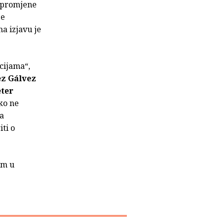
– promjene
je
a izjavu je
cijama“,
ez Gálvez
ter
ako ne
a
iti o
om u