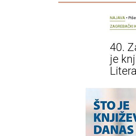
NAJAVA
• Piše
ZAGREBAČKI 
40. Z
je kn
Liter