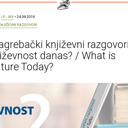
:
I.P. - MV
• 24.09.2019.
KNJIŽEVNI RAZGOVORI
agrebački književni razgovori
jiževnost danas? / What is
ature Today?