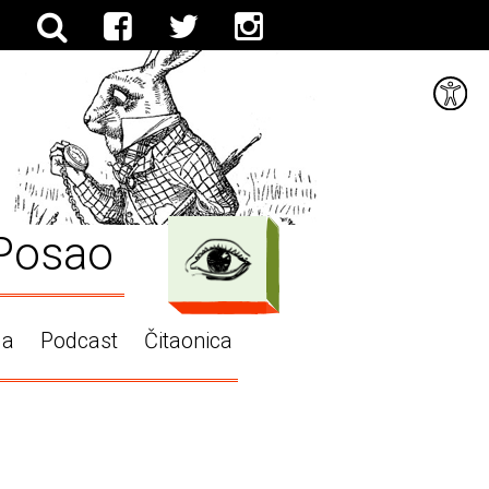
Posao
ga
Podcast
Čitaonica