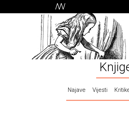
Knjig
Najave
Vijesti
Kritik