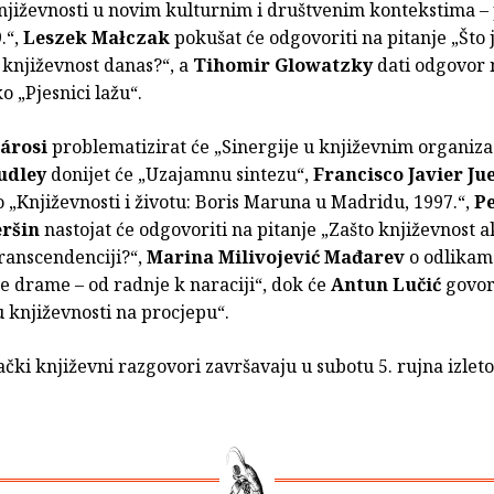
njiževnosti u novim kulturnim i društvenim kontekstima 
.“,
Leszek Małczak
pokušat će odgovoriti na pitanje „Što 
 književnost danas?“, a
Tihomir Glowatzky
dati odgovor n
ko „Pjesnici lažu“.
árosi
problematizirat će „Sinergije u književnim organiza
udley
donijet će „Uzajamnu sintezu“,
Francisco Javier Ju
o „Književnosti i životu: Boris Maruna u Madridu, 1997.“,
Pe
eršin
nastojat će odgovoriti na pitanje „Zašto književnost 
ranscendenciji?“,
Marina Milivojević Mađarev
o odlikam
 drame – od radnje k naraciji“, dok će
Antun Lučić
govor
u književnosti na procjepu“.
čki književni razgovori završavaju u subotu 5. rujna izlet