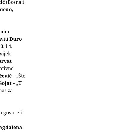
ić
(Bosna i
hiedo,
anim
aviti
Đuro
. i 4.
uvijek
orvat
ativne
čević
– „Što
Šojat
– „U
nas za
a govore i
o
agdalena