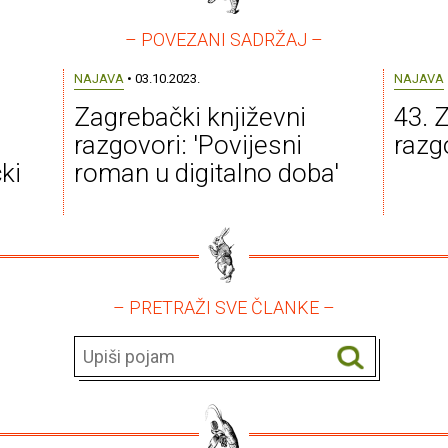
– POVEZANI SADRŽAJ –
NAJAVA
• 03.10.2023.
NAJAVA
Zagrebački književni
43. 
razgovori: 'Povijesni
razg
ki
roman u digitalno doba'
– PRETRAŽI SVE ČLANKE –