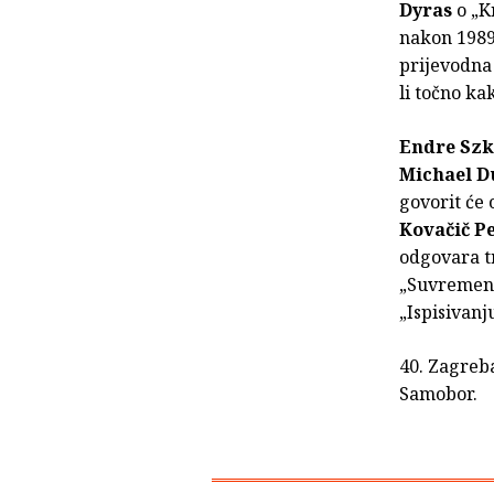
Dyras
o „K
nakon 1989
prijevodna
li točno ka
Endre Szk
Michael D
govorit će 
Kovačič P
odgovara t
„Suvremene
„Ispisivanj
40. Zagreba
Samobor.