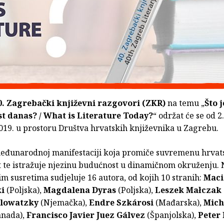
. Zagrebački književni razgovori (ZKR)
na temu „
Što j
t danas? / What is Literature Today?
“ održat će se od 2.
019. u prostoru Društva hrvatskih književnika u Zagrebu.
 međunarodnoj manifestaciji koja promiče suvremenu hrvat
t te istražuje njezinu budućnost u dinamičnom okruženju.
m susretima sudjeluje 16 autora, od kojih 10 stranih:
Maci
i
(Poljska),
Magdalena Dyras
(Poljska),
Leszek Małczak
Glowatzky
(Njemačka),
Endre Szkárosi
(Mađarska),
Mich
nada),
Francisco Javier Juez Gálvez
(Španjolska),
Peter 