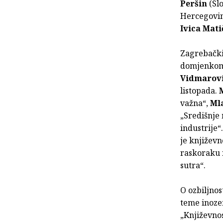
Peršin
(Slo
Hercegovin
Ivica Mati
Zagrebački
domjenkom u
Vidmarov
listopada.
važna“,
Ml
„Središnje
industrije“
je književn
raskoraku 
sutra“.
O ozbiljnos
teme inoze
„Književnos