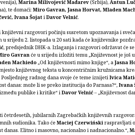
venija),
Marina Milivojević Mađarev
(Srbija),
Antun Luč
a), te domaći:
Miro Gavran, Jasna Horvat, Mladen Mac
čević, Ivana Šojat
i
Davor Velnić
.
 književni razgovori počinju susretom upoznavanja i sveč
 srijedu 2. listopada u 20 sati kada će književnike pozdr
ić
, predsjednik DHK-a. Izlaganja i razgovori održavat će se 3
Miro Gavran
će u srijedu izložiti temu „Književnost je još 
aden Machiedo
„Od književnosti mimo knjige“, a
Jasna H
 mjesto književnog teksta u koncentričnim kružnicama kre
. Posljednjeg radnog dana svoje će teme iznijeti
Ivica Mati
ost danas: može li se preko institucija do Parnasa?“,
Ivana 
između publike i kritike“ i
Davor Velnić
– „Književnost da
ti četrdesetih, jubilarnih Zagrebačkih književnih razgovor
mnih sudionika. Tako će
Maciej Czerwiński
raspravljati 
t danas. Elitno i masovno, nacionalno i nadnacionalno.“,
M