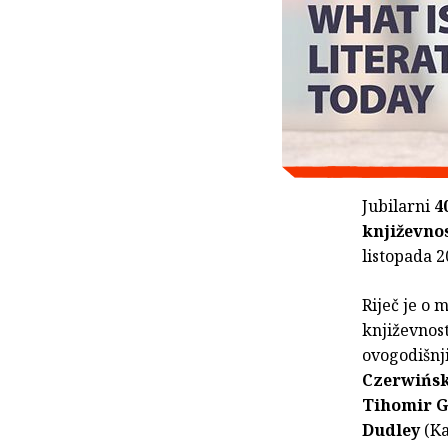
Jubilarni
40
književnos
listopada 2
Riječ je o
književnos
ovogodišnji
Czerwińsk
Tihomir 
Dudley
(Ka