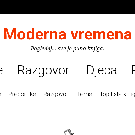
Moderna vremena
Pogledaj... sve je puno knjiga.
e
Razgovori
Djeca
e
Preporuke
Razgovori
Teme
Top lista knji