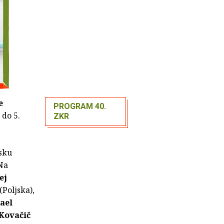
e
PROGRAM 40.
 do 5.
ZKR
sku
 Na
ej
(Poljska),
ael
Kovačič