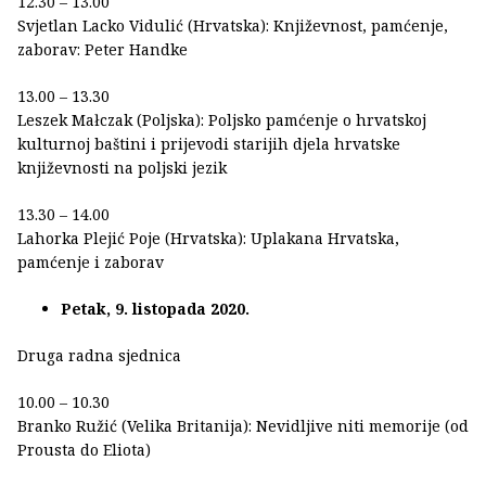
12.30 – 13.00
Svjetlan Lacko Vidulić (Hrvatska): Književnost, pamćenje,
zaborav: Peter Handke
13.00 – 13.30
Leszek Małczak (Poljska): Poljsko pamćenje o hrvatskoj
kulturnoj baštini i prijevodi starijih djela hrvatske
književnosti na poljski jezik
13.30 – 14.00
Lahorka Plejić Poje (Hrvatska): Uplakana Hrvatska,
pamćenje i zaborav
Petak, 9. listopada 2020.
Druga radna sjednica
10.00 – 10.30
Branko Ružić (Velika Britanija): Nevidljive niti memorije (od
Prousta do Eliota)