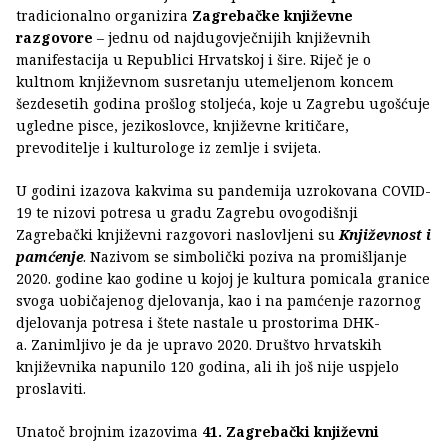
tradicionalno organizira
Zagrebačke književne
razgovore
– jednu od najdugovječnijih književnih
manifestacija u Republici Hrvatskoj i šire. Riječ je o
kultnom književnom susretanju utemeljenom koncem
šezdesetih godina prošlog stoljeća, koje u Zagrebu ugošćuje
ugledne pisce, jezikoslovce, književne kritičare,
prevoditelje i kulturologe iz zemlje i svijeta.
U godini izazova kakvima su pandemija uzrokovana COVID-
19 te nizovi potresa u gradu Zagrebu ovogodišnji
Zagrebački književni razgovori naslovljeni su
Književnost i
pamćenje
. Nazivom se simbolički poziva na promišljanje
2020. godine kao godine u kojoj je kultura pomicala granice
svoga uobičajenog djelovanja, kao i na pamćenje razornog
djelovanja potresa i štete nastale u prostorima DHK-
a. Zanimljivo je da je upravo 2020. Društvo hrvatskih
književnika napunilo 120 godina, ali ih još nije uspjelo
proslaviti.
Unatoč brojnim izazovima
41. Zagrebački književni