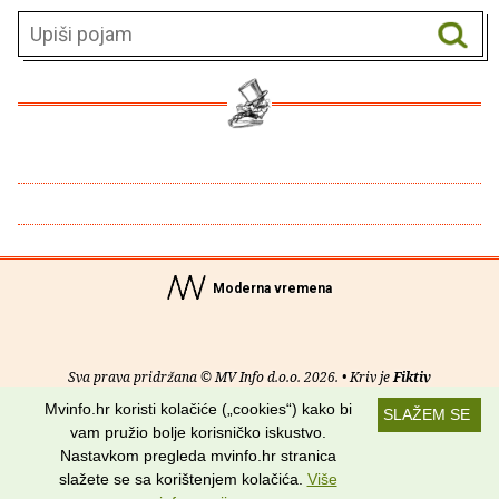
Moderna vremena
Sva prava pridržana © MV Info d.o.o. 2026. • Kriv je
Fiktiv
Mvinfo.hr koristi kolačiće („cookies“) kako bi
SLAŽEM SE
O nama
•
Pomoć
•
Uvjeti korištenja
•
RSS kanali
vam pružio bolje korisničko iskustvo.
Nastavkom pregleda mvinfo.hr stranica
Potraži nas na:
slažete se sa korištenjem kolačića.
Više