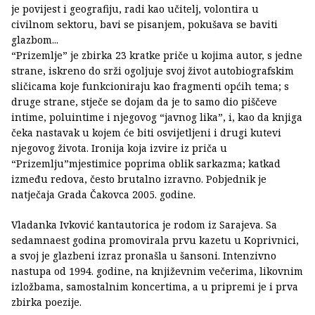
je povijest i geografiju, radi kao učitelj, volontira u
civilnom sektoru, bavi se pisanjem, pokušava se baviti
glazbom...
“Prizemlje” je zbirka 23 kratke priče u kojima autor, s jedne
strane, iskreno do srži ogoljuje svoj život autobiografskim
sličicama koje funkcioniraju kao fragmenti općih tema; s
druge strane, stječe se dojam da je to samo dio piščeve
intime, poluintime i njegovog “javnog lika”, i, kao da knjiga
čeka nastavak u kojem će biti osvijetljeni i drugi kutevi
njegovog života. Ironija koja izvire iz priča u
“Prizemlju”mjestimice poprima oblik sarkazma; katkad
između redova, često brutalno izravno. Pobjednik je
natječaja Grada Čakovca 2005. godine.
Vladanka Ivković kantautorica je rodom iz Sarajeva. Sa
sedamnaest godina promovirala prvu kazetu u Koprivnici,
a svoj je glazbeni izraz pronašla u šansoni. Intenzivno
nastupa od 1994. godine, na književnim večerima, likovnim
izložbama, samostalnim koncertima, a u pripremi je i prva
zbirka poezije.