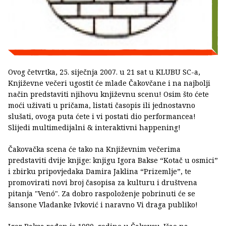
Ovog četvrtka, 25. siječnja 2007. u 21 sat u KLUBU SC-a,
Književne večeri ugostit će mlade Čakovčane i na najbolji
način predstaviti njihovu književnu scenu! Osim što ćete
moći uživati u pričama, listati časopis ili jednostavno
slušati, ovoga puta ćete i vi postati dio performancea!
Slijedi multimedijalni & interaktivni happening!
Čakovačka scena će tako na Književnim večerima
predstaviti dvije knjige: knjigu Igora Bakse “Kotač u osmici”
i zbirku pripovjedaka Damira Jaklina “Prizemlje”, te
promovirati novi broj časopisa za kulturu i društvena
pitanja "Venó". Za dobro raspoloženje pobrinuti će se
šansone Vladanke Ivković i naravno Vi draga publiko!