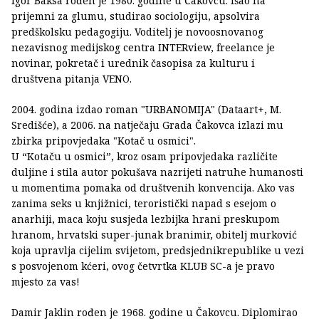
Igor Baksa rođen je 1980. godine u Čakovcu. Išao na
prijemni za glumu, studirao sociologiju, apsolvira
predškolsku pedagogiju. Voditelj je novoosnovanog
nezavisnog medijskog centra INTERview, freelance je
novinar, pokretač i urednik časopisa za kulturu i
društvena pitanja VENO.
2004. godina izdao roman "URBANOMIJA" (Dataart+, M.
Središće), a 2006. na natječaju Grada Čakovca izlazi mu
zbirka pripovjedaka "Kotač u osmici".
U “Kotaču u osmici”, kroz osam pripovjedaka različite
duljine i stila autor pokušava nazrijeti natruhe humanosti
u momentima pomaka od društvenih konvencija. Ako vas
zanima seks u knjižnici, teroristički napad s esejom o
anarhiji, maca koju susjeda lezbijka hrani preskupom
hranom, hrvatski super-junak branimir, obitelj murković
koja upravlja cijelim svijetom, predsjednikrepublike u vezi
s posvojenom kćeri, ovog četvrtka KLUB SC-a je pravo
mjesto za vas!
Damir Jaklin rođen je 1968. godine u Čakovcu. Diplomirao