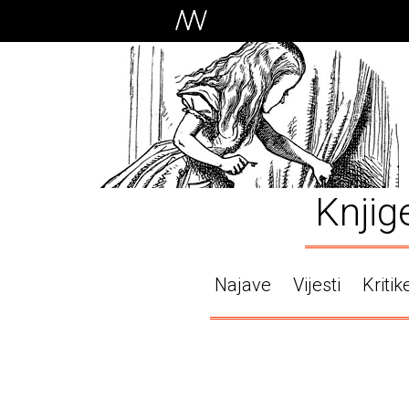
Knjig
Najave
Vijesti
Kritik