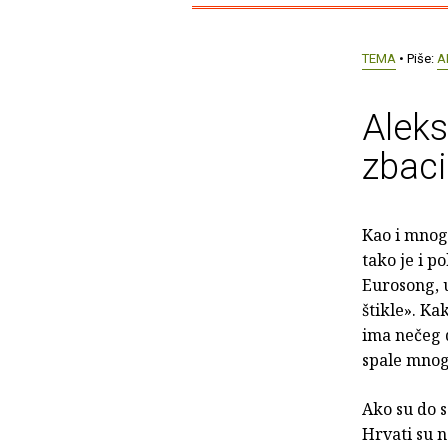
TEMA
• Piše:
A
Aleks
zbac
Kao i mnog
tako je i p
Eurosong, u
štikle». Ka
ima nečeg 
spale mnog
Ako su do s
Hrvati su n