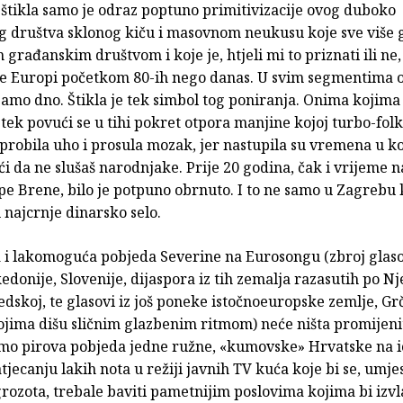
 štikla samo je odraz poptuno primitivizacije ovog duboko
 društva sklonog kiču i masovnom neukusu koje sve više g
 građanskim društvom i koje je, htjeli mi to priznati ili ne,
e Europi početkom 80-ih nego danas. U svim segmentima 
samo dno. Štikla je tek simbol tog poniranja. Onima kojima 
 tek povući se u tihi pokret otpora manjine kojoj turbo-folk 
 probila uho i prosula mozak, jer nastupila su vremena u k
i da ne slušaš narodnjake. Prije 20 godina, čak i vrijeme n
e Brene, bilo je potpuno obrnuto. I to ne samo u Zagrebu k
 najcrnje dinarsko selo.
 i lakomoguća pobjeda Severine na Eurosongu (zbroj glaso
donije, Slovenije, dijaspora iz tih zemalja razasutih po N
vedskoj, te glasovi iz još poneke istočnoeuropske zemlje, Gr
jima dišu sličnim glazbenim ritmom) neće ništa promijeniti
samo pirova pobjeda jedne ružne, «kumovske» Hrvatske na 
jecanju lakih nota u režiji javnih TV kuća koje bi se, umje
rozota, trebale baviti pametnijim poslovima kojima bi izvl