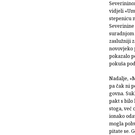
Severininom
vidjeli «Um
stepenicu 
Severinine
suradnjom 
zaslužniji 
novovjeko p
pokazalo p
pokuša podv
Nadalje, «M
pa čak ni p
govna. Sukl
pakt s bil
stoga, već 
ionako odav
mogla pohva
pitate se. 