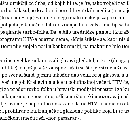
šta drukčiji od Srba, od kojih bi se, jel'te, tako voljeli razl
turbo-folk šuljao kradom i pored hrvatskih medija (mada je
 što su bili Huljićevi puleni nego malo drukčije zapakiran t
 pobjeda je konačno dala do znanja da hrvatski mediji sa
pagiranje turbo-folka. Da je bilo uredničke pameti i kuraže
rogramu HTV-a odavno nema, «Moja štikla» se, kao i niz 
Doru nije smjela naći u konkurenciji, pa makar ne bilo Do
verine uvelike su kumovali glasovi gledatelja Dore (druga 
ublike), no još je više za ispovraćati se što je «stručni žiri
 po svemu šund-pjesmi također dao velik broj glasova, a u 
i veći negoli Kraljevima ulice u polufinalnoj večeri. HTV će, 
ji za prodor turbo-folka u hrvatski medijski prostor i za k
u koju smo, nepovratno, ušli, a na što neki upozoravaju o
alje, ovime je nepobitno dokazano da na HTV-u nema nikak
 i profilirane kultrunjačke i glazbene politike koja bi se u
zičkom smeću reći «non passaran».