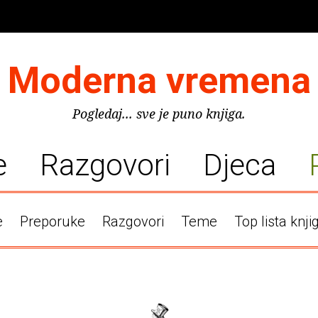
Moderna vremena
Pogledaj... sve je puno knjiga.
e
Razgovori
Djeca
e
Preporuke
Razgovori
Teme
Top lista knji