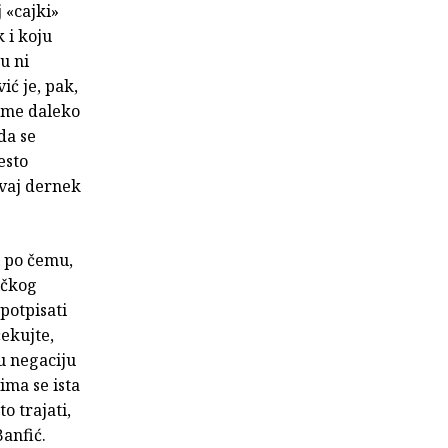
 «cajki»
 i koju
u ni
ć je, pak,
ugme daleko
da se
esto
ovaj dernek
i po čemu,
ičkog
potpisati
ekujte,
nu negaciju
ima se ista
o trajati,
Banfić.