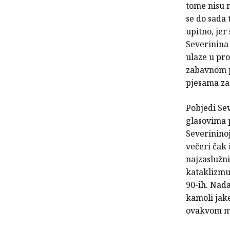
tome nisu ni
se do sada 
upitno, jer
Severinina
ulaze u pro
zabavnom p
pjesama za 
Pobjedi Se
glasovima p
Severininoj
večeri čak 
najzaslužni
kataklizmu 
90-ih. Nad
kamoli jake
ovakvom mu