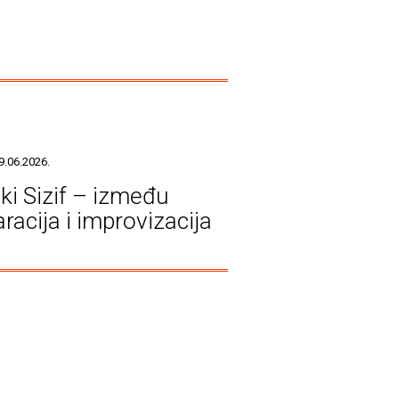
9.06.2026.
ški Sizif – između
racija i improvizacija