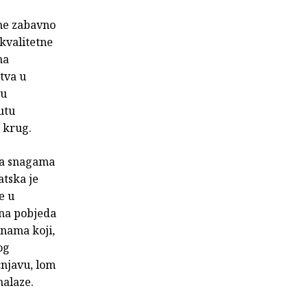
ine zabavno
ekvalitetne
ma
tva u
ku
utu
 krug.
ma snagama
atska je
e u
ina pobjeda
inama koji,
og
cnjavu, lom
nalaze.