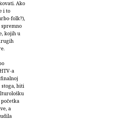
ikovati. Ako
 i to
urbo-folk?),
da spremno
, kojih u
drugih
re.
po
» HTV-a
finalnoj
stoga, biti
ulturološku
d početka
ve, a
sudila