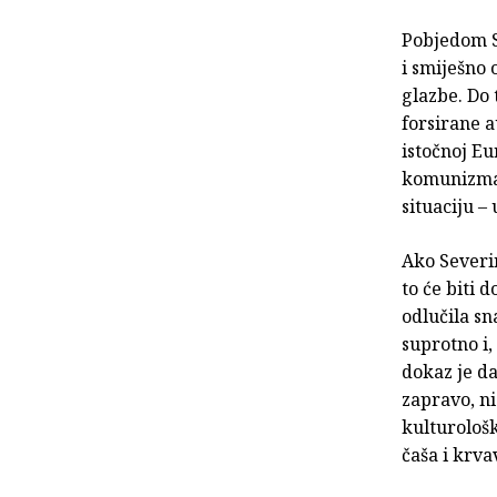
Pobjedom S
i smiješno 
glazbe. Do 
forsirane a
istočnoj E
komunizma»
situaciju –
Ako Severi
to će biti 
odlučila sn
suprotno i,
dokaz je da
zapravo, n
kulturološ
čaša i krva