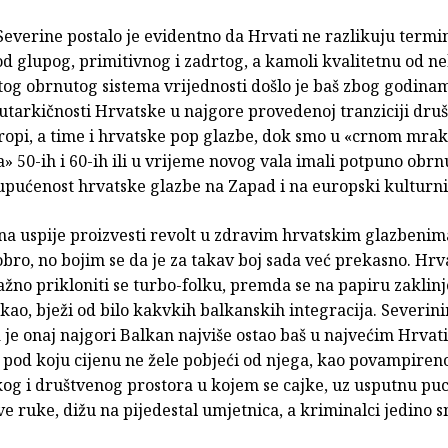
everine postalo je evidentno da Hrvati ne razlikuju term
od glupog, primitivnog i zadrtog, a kamoli kvalitetnu od n
tog obrnutog sistema vrijednosti došlo je baš zbog godina
utarkičnosti Hrvatske u najgore provedenoj tranziciji druš
uropi, a time i hrvatske pop glazbe, dok smo u «crnom mra
 50-ih i 60-ih ili u vrijeme novog vala imali potpuno obrn
 upućenost hrvatske glazbe na Zapad i na europski kulturni
na uspije proizvesti revolt u zdravim hrvatskim glazbeni
dobro, no bojim se da je za takav boj sada već prekasno. Hrv
ažno prikloniti se turbo-folku, premda se na papiru zaklinj
 kao, bježi od bilo kakvkih balkanskih integracija. Severin
 je onaj najgori Balkan najviše ostao baš u najvećim Hrvat
i pod koju cijenu ne žele pobjeći od njega, kao povampiren
kog i društvenog prostora u kojem se cajke, uz usputnu pu
ve ruke, dižu na pijedestal umjetnica, a kriminalci jedino s