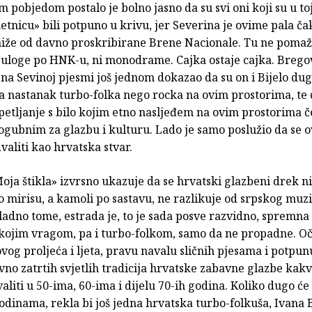
 pobjedom postalo je bolno jasno da su svi oni koji su u toj
etnicu» bili potpuno u krivu, jer Severina je ovime pala čak
niže od davno proskribirane Brene Nacionale. Tu ne pomaž
 uloge po HNK-u, ni monodrame. Cajka ostaje cajka. Bregovi
na Sevinoj pjesmi još jednom dokazao da su on i Bijelo d
za nastanak turbo-folka nego rocka na ovim prostorima, te 
etljanje s bilo kojim etno nasljeđem na ovim prostorima č
ogubnim za glazbu i kulturu. Lado je samo poslužio da se 
aliti kao hrvatska stvar.
oja štikla» izvrsno ukazuje da se hrvatski glazbeni drek n
o mirisu, a kamoli po sastavu, ne razlikuje od srpskog muz
adno tome, estrada je, to je sada posve razvidno, spremna 
o kojim vragom, pa i turbo-folkom, samo da ne propadne. Oč
ovog proljeća i ljeta, pravu navalu sličnih pjesama i potpu
no zatrtih svjetlih tradicija hrvatske zabavne glazbe kakv
liti u 50-ima, 60-ima i dijelu 70-ih godina. Koliko dugo će t
Godinama, rekla bi još jedna hrvatska turbo-folkuša, Ivana 