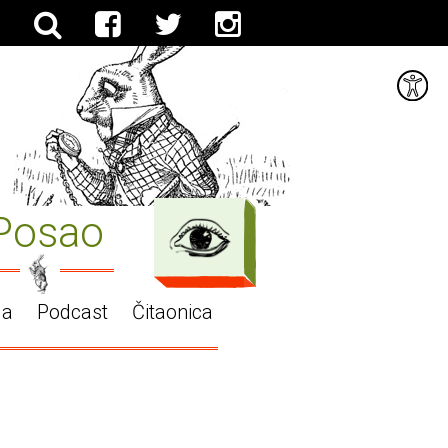
Posao
ga
Podcast
Čitaonica