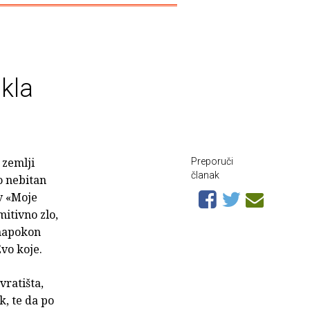
ikla
 zemlji
Preporuči
članak
o nebitan
v «Moje
mitivno zlo,
 napokon
vo koje.
vratišta,
k, te da po