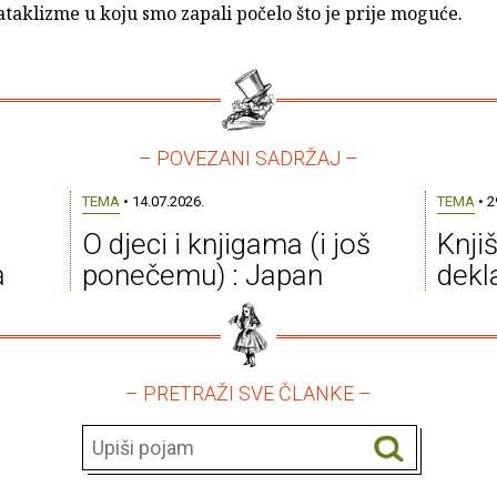
taklizme u koju smo zapali počelo što je prije moguće.
– POVEZANI SADRŽAJ –
TEMA
• 14.07.2026.
TEMA
• 2
O djeci i knjigama (i još
Knji
a
ponečemu) : Japan
dekla
– PRETRAŽI SVE ČLANKE –