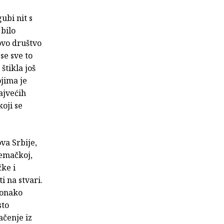
ubi nit s
 bilo
ovo društvo
se sve to
štikla još
ojima je
ajvećih
oji se
va Srbije,
jemačkoj,
čke i
 na stvari.
ionako
sto
ačenje iz