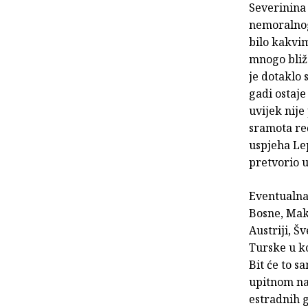
Severinina
nemoralnog
bilo kakvim
mnogo bliž
je dotaklo 
gadi ostaje
uvijek nije
sramota reć
uspjeha Lep
pretvorio u
Eventualna
Bosne, Make
Austriji, Š
Turske u ko
Bit će to 
upitnom nat
estradnih g