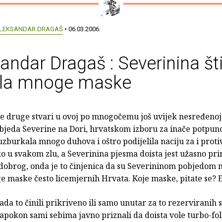
LEKSANDAR DRAGAŠ
• 06.03.2006.
andar Dragaš : Severinina št
ila mnoge maske
e druge stvari u ovoj po mnogočemu još uvijek nesređenoj
objeda Severine na Dori, hrvatskom izboru za inače potpun
zburkala mnogo duhova i oštro podijelila naciju za i proti
ko u svakom zlu, a Severinina pjesma doista jest užasno pri
dobrog, onda je to činjenica da su Severininom pobjedom
e maske često licemjernih Hrvata. Koje maske, pitate se? E
ada to činili prikriveno ili samo unutar za to rezerviranih s
apokon sami sebima javno priznali da doista vole turbo-fol