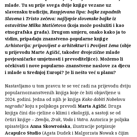
mlade. Tu su prije svega dvije knjige vezane uz
slavensku tradiciju,
Raspjevana lipa: bajke zapadnih
Slavena
i
Tristo zečeva: najljepše slovenske bajke iz
ostavštine Milka Matičetova
(koja može poslužiti i kao
etnografska građa). Drugom smjeru, onako kako ja to
vidim, pripadaju znanstveno-popularne knjige
Arhistorija: pripovijest o arhitekturi
i
Povijest žena
(obje
u prijevodu Marte Agičić, također dvojezične mlade
povjesničarke umjetnosti i prevoditeljice). Možemo li
očekivati i nove popularno-znanstvene naslove za djecu
i mlade u Srednjoj Europi? Je li nešto već u planu?
Nastavljamo u tom pravcu te se već radi na prijevodu dviju
popularnoznanstvenih knjiga koje će biti objavljene u
2024. godini. Jedna od njih je knjiga
Kako dobiti Nobelovu
nagradu?
koju s poljskoga prevodi
Marta Agičić
. Druga
knjiga čini dio cjeline o klimi i ekologiji, a sastoji se od
četiri knjige –
Zemlja
,
Zrak
,
Voda
i
Vatra
. Autorica je poljska
spisateljica
Anna Skowrońska
, ilustracije potpisuje
Acapulco Studio
(Agata Dudek i Malgorzata Nowak s čijim