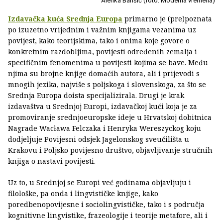
Alenka Barišić (foto: Moderna vremena)
Izdavačka kuća
Srednja Europa
primarno je (pre)poznata
po izuzetno vrijednim i važnim knjigama vezanima uz
povijest, kako teorijskima, tako i onima koje govore o
konkretnim razdobljima, povijesti određenih zemalja i
specifičnim fenomenima u povijesti kojima se bave. Među
njima su brojne knjige domaćih autora, ali i prijevodi s
mnogih jezika, najviše s poljskoga i slovenskoga, za što se
Srednja Europa doista specijalizirala. Drugi je krak
izdavaštva u Srednjoj Europi, izdavačkoj kući koja je za
promoviranje srednjoeuropske ideje u Hrvatskoj dobitnica
Nagrade Wacława Felczaka i Henryka Wereszyckog koju
dodjeljuje Povijesni odsjek Jagelonskog sveučilišta u
Krakovu i Poljsko povijesno društvo, objavljivanje stručnih
knjiga o nastavi povijesti.
Uz to, u Srednjoj se Europi već godinama objavljuju i
filološke, pa onda i lingvističke knjige, kako
poredbenopovijesne i sociolingvističke, tako i s područja
kognitivne lingvistike, frazeologije i teorije metafore, ali i