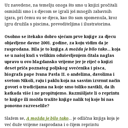
Uz navedene, na temelju onoga što smo u knjizi pročitali
osmislili smo i s djecom se igrali još mnogih zabavnih
igara, pri čemu su se djeca, kao što sam spomenula, kroz
igru družila s piscima, prevoditeljima i ilustratorima.
Osobno se itekako dobro sjećam prve knjige za djecu
objavljene davne 2001. godine, za koju vidim da je
rasprodana. Bila je to knjiga
A možda je bilo tako
... koja
se u našoj kući s velikim oduševljenjem čitala naglas
upravo u ovo blagdansko vrijeme jer je riječ o knjizi
deset priča poznatog poljskog svećenika i pisca,
biografa pape Ivana Pavla II. o anđelima, đavolima i
svetom Nikoli, raju i paklu koja na sasvim izvrnut način
govori o tradicijama na koje smo toliko navikli, da ih
katkada više i ne propitujemo. Razmišljate li o reprintu
te knjige ili možda tražite knjige nalik toj koje bi nas
ponovno razveselile?
Slažem se,
A možda je bilo tako
… je odlična knjiga koja je
već duže vrijeme rasprodana i o čijem reprintu