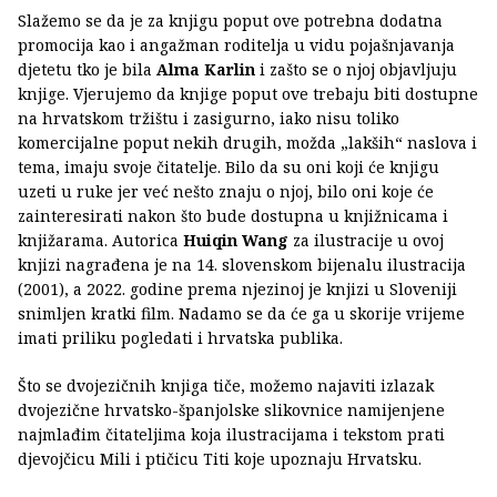
Slažemo se da je za knjigu poput ove potrebna dodatna
promocija kao i angažman roditelja u vidu pojašnjavanja
djetetu tko je bila
Alma Karlin
i zašto se o njoj objavljuju
knjige. Vjerujemo da knjige poput ove trebaju biti dostupne
na hrvatskom tržištu i zasigurno, iako nisu toliko
komercijalne poput nekih drugih, možda „lakših“ naslova i
tema, imaju svoje čitatelje. Bilo da su oni koji će knjigu
uzeti u ruke jer već nešto znaju o njoj, bilo oni koje će
zainteresirati nakon što bude dostupna u knjižnicama i
knjižarama. Autorica
Huiqin Wang
za ilustracije u ovoj
knjizi nagrađena je na 14. slovenskom bijenalu ilustracija
(2001), a 2022. godine prema njezinoj je knjizi u Sloveniji
snimljen kratki film. Nadamo se da će ga u skorije vrijeme
imati priliku pogledati i hrvatska publika.
Što se dvojezičnih knjiga tiče, možemo najaviti izlazak
dvojezične hrvatsko-španjolske slikovnice namijenjene
najmlađim čitateljima koja ilustracijama i tekstom prati
djevojčicu Mili i ptičicu Titi koje upoznaju Hrvatsku.