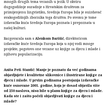
mnogih drugih tema vezanih u jezik. U okviru
dugogodišnje suradnje s Hrvatskim društvom za
primijenjenu lingvistiku, Srednja Europa bila je suizdavač
svakogodišnjih zbornika toga društva. Po svemu je tome
izdavačka kuća Srednja Europa poznata i prepoznata u
našoj kulturi.
Razgovarala sam s
Alenkom Barišić
, direktoricom
izdavačke kuće Srednja Europa koja u njoj vodi mnoge
projekte, pogotovo one vezane uz knjige za djecu i mlade i
njihovu popularizaciju.
Anita Peti-Stantić: Manje je poznato da već godinama
objavljujete i kvalitetne slikovnice i ilustrirane knjige za
djecu i mlade. U prvim godinama postojanja izdavačke
kuće osnovane 2001. godine, koja je dosad objavila više
od 250 naslova, nisu bile u planu knjige za djecu i mlade.
Kada ste i zašto počeli objavljivati knjige za djecu i
mlade?