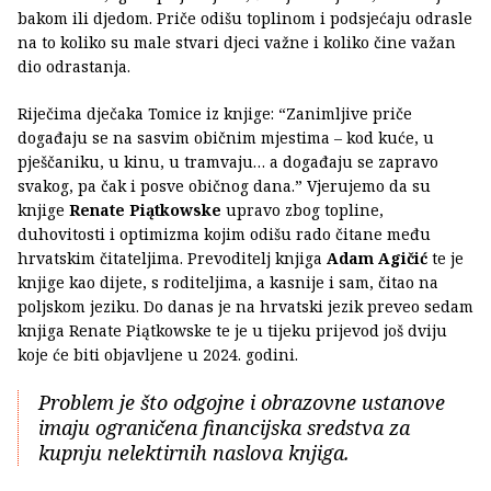
bakom ili djedom. Priče odišu toplinom i podsjećaju odrasle
na to koliko su male stvari djeci važne i koliko čine važan
dio odrastanja.
Riječima dječaka Tomice iz knjige: “Zanimljive priče
događaju se na sasvim običnim mjestima – kod kuće, u
pješčaniku, u kinu, u tramvaju… a događaju se zapravo
svakog, pa čak i posve običnog dana.” Vjerujemo da su
knjige
Renate Piątkowske
upravo zbog topline,
duhovitosti i optimizma kojim odišu rado čitane među
hrvatskim čitateljima. Prevoditelj knjiga
Adam Agičić
te je
knjige kao dijete, s roditeljima, a kasnije i sam, čitao na
poljskom jeziku. Do danas je na hrvatski jezik preveo sedam
knjiga Renate Piątkowske te je u tijeku prijevod još dviju
koje će biti objavljene u 2024. godini.
Problem je što odgojne i obrazovne ustanove
imaju ograničena financijska sredstva za
kupnju nelektirnih naslova knjiga.