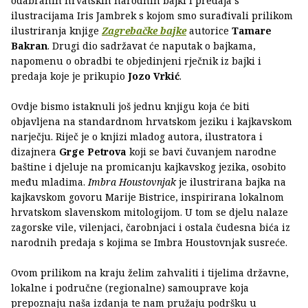
odabranih hrvatskih narodnih bajki i predaja s
ilustracijama Iris Jambrek s kojom smo surađivali prilikom
ilustriranja knjige
Zagrebačke bajke
autorice
Tamare
Bakran
. Drugi dio sadržavat će naputak o bajkama,
napomenu o obradbi te objedinjeni rječnik iz bajki i
predaja koje je prikupio
Jozo Vrkić
.
Ovdje bismo istaknuli još jednu knjigu koja će biti
objavljena na standardnom hrvatskom jeziku i kajkavskom
narječju. Riječ je o knjizi mladog autora, ilustratora i
dizajnera
Grge Petrova
koji se bavi čuvanjem narodne
baštine i djeluje na promicanju kajkavskog jezika, osobito
među mladima.
Imbra Houstovnjak
je ilustrirana bajka na
kajkavskom govoru Marije Bistrice, inspirirana lokalnom
hrvatskom slavenskom mitologijom. U tom se djelu nalaze
zagorske vile, vilenjaci, čarobnjaci i ostala čudesna bića iz
narodnih predaja s kojima se Imbra Houstovnjak susreće.
Ovom prilikom na kraju želim zahvaliti i tijelima državne,
lokalne i područne (regionalne) samouprave koja
prepoznaju naša izdanja te nam pružaju podršku u