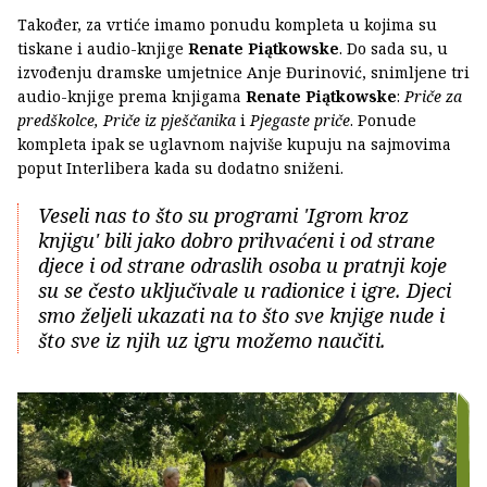
Također, za vrtiće imamo ponudu kompleta u kojima su
tiskane i audio-knjige
Renate Piątkowske
. Do sada su, u
izvođenju dramske umjetnice Anje Đurinović, snimljene tri
audio-knjige prema knjigama
Renate Piątkowske
:
Priče za
predškolce, Priče iz pješčanika
i
Pjegaste priče
. Ponude
kompleta ipak se uglavnom najviše kupuju na sajmovima
poput Interlibera kada su dodatno sniženi.
Veseli nas to što su programi 'Igrom kroz
knjigu' bili jako dobro prihvaćeni i od strane
djece i od strane odraslih osoba u pratnji koje
su se često uključivale u radionice i igre. Djeci
smo željeli ukazati na to što sve knjige nude i
što sve iz njih uz igru možemo naučiti.