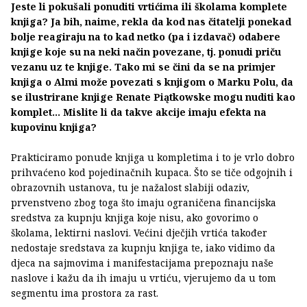
Jeste li pokušali ponuditi vrtićima ili školama komplete
knjiga? Ja bih, naime, rekla da kod nas čitatelji ponekad
bolje reagiraju na to kad netko (pa i izdavač) odabere
knjige koje su na neki način povezane, tj. ponudi priču
vezanu uz te knjige. Tako mi se čini da se na primjer
knjiga o Almi može povezati s knjigom o Marku Polu, da
se ilustrirane knjige Renate Piątkowske mogu nuditi kao
komplet... Mislite li da takve akcije imaju efekta na
kupovinu knjiga?
Prakticiramo ponude knjiga u kompletima i to je vrlo dobro
prihvaćeno kod pojedinačnih kupaca. Što se tiče odgojnih i
obrazovnih ustanova, tu je nažalost slabiji odaziv,
prvenstveno zbog toga što imaju ograničena financijska
sredstva za kupnju knjiga koje nisu, ako govorimo o
školama, lektirni naslovi. Većini dječjih vrtića također
nedostaje sredstava za kupnju knjiga te, iako vidimo da
djeca na sajmovima i manifestacijama prepoznaju naše
naslove i kažu da ih imaju u vrtiću, vjerujemo da u tom
segmentu ima prostora za rast.