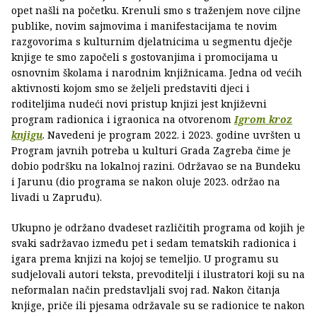
opet našli na početku. Krenuli smo s traženjem nove ciljne
publike, novim sajmovima i manifestacijama te novim
razgovorima s kulturnim djelatnicima u segmentu dječje
knjige te smo započeli s gostovanjima i promocijama u
osnovnim školama i narodnim knjižnicama. Jedna od većih
aktivnosti kojom smo se željeli predstaviti djeci i
roditeljima nudeći novi pristup knjizi jest književni
program radionica i igraonica na otvorenom
Igrom kroz
knjigu
. Navedeni je program 2022. i 2023. godine uvršten u
Program javnih potreba u kulturi Grada Zagreba čime je
dobio podršku na lokalnoj razini. Održavao se na Bundeku
i Jarunu (dio programa se nakon oluje 2023. održao na
livadi u Zapruđu).
Ukupno je održano dvadeset različitih programa od kojih je
svaki sadržavao između pet i sedam tematskih radionica i
igara prema knjizi na kojoj se temeljio. U programu su
sudjelovali autori teksta, prevoditelji i ilustratori koji su na
neformalan način predstavljali svoj rad. Nakon čitanja
knjige, priče ili pjesama održavale su se radionice te nakon