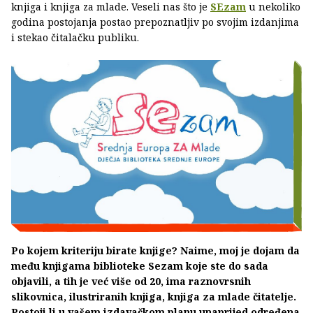
knjiga i knjiga za mlade. Veseli nas što je
SEzam
u nekoliko
godina postojanja postao prepoznatljiv po svojim izdanjima
i stekao čitalačku publiku.
Po kojem kriteriju birate knjige? Naime, moj je dojam da
među knjigama biblioteke Sezam koje ste do sada
objavili, a tih je već više od 20, ima raznovrsnih
slikovnica, ilustriranih knjiga, knjiga za mlade čitatelje.
Postoji li u vašem izdavačkom planu unaprijed određena