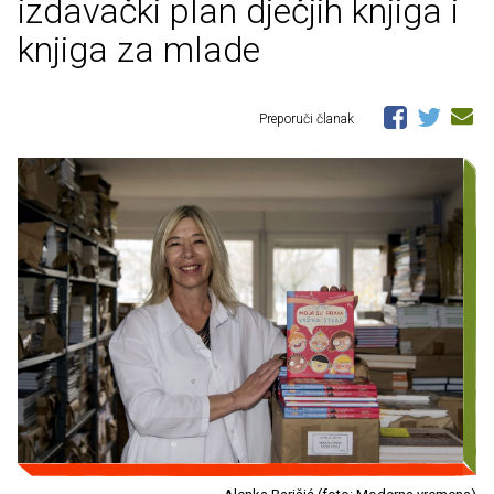
izdavački plan dječjih knjiga i
knjiga za mlade
Preporuči članak