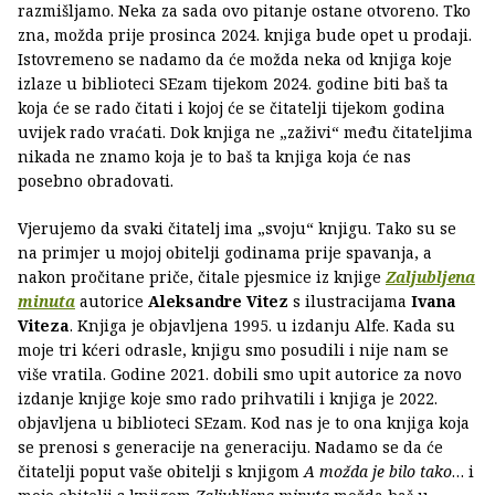
razmišljamo. Neka za sada ovo pitanje ostane otvoreno. Tko
zna, možda prije prosinca 2024. knjiga bude opet u prodaji.
Istovremeno se nadamo da će možda neka od knjiga koje
izlaze u biblioteci SEzam tijekom 2024. godine biti baš ta
koja će se rado čitati i kojoj će se čitatelji tijekom godina
uvijek rado vraćati. Dok knjiga ne „zaživi“ među čitateljima
nikada ne znamo koja je to baš ta knjiga koja će nas
posebno obradovati.
Vjerujemo da svaki čitatelj ima „svoju“ knjigu. Tako su se
na primjer u mojoj obitelji godinama prije spavanja, a
nakon pročitane priče, čitale pjesmice iz knjige
Zaljubljena
minuta
autorice
Aleksandre Vitez
s ilustracijama
Ivana
Viteza
. Knjiga je objavljena 1995. u izdanju Alfe. Kada su
moje tri kćeri odrasle, knjigu smo posudili i nije nam se
više vratila. Godine 2021. dobili smo upit autorice za novo
izdanje knjige koje smo rado prihvatili i knjiga je 2022.
objavljena u biblioteci SEzam. Kod nas je to ona knjiga koja
se prenosi s generacije na generaciju. Nadamo se da će
čitatelji poput vaše obitelji s knjigom
A možda je bilo tako
… i