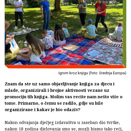
Igrom kroz knjigu (foto: Srednja Europa)
Znam da ste uz samo objavljivanje knjiga za djecu i
mlade, organizirali i brojne aktivnosti vezane uz
promociju tih knjiga. Molim vas recite nam nešto više o
tome. Primarno, o čemu se radilo, gdje su bile
organizirane i kakav je bio odaziv?
Nakon odvajanja dječjeg izdavaštva u zaseban dio tvrtke,
nakon 18 godina djelovanja smo se, mogli bismo tako reći,