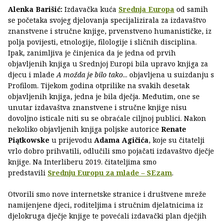
Alenka Barišić:
Izdavačka kuća
Srednja Europa
od samih
se početaka svojeg djelovanja specijalizirala za izdavaštvo
znanstvene i stručne knjige, prvenstveno humanističke, iz
polja povijesti, etnologije, filologije i sličnih disciplina.
Ipak, zanimljiva je činjenica da je jedna od prvih
objavljenih knjiga u Srednjoj Europi bila upravo knjiga za
djecu i mlade
A možda je bilo tako
... objavljena u suizdanju s
Profilom. Tijekom godina otprilike na svakih desetak
objavljenih knjiga, jedna je bila dječja. Međutim, one se
unutar izdavaštva znanstvene i stručne knjige nisu
dovoljno isticale niti su se obraćale ciljnoj publici. Nakon
nekoliko objavljenih knjiga poljske autorice
Renate
Piątkowske
u prijevodu
Adama Agičića
, koje su čitatelji
vrlo dobro prihvatili, odlučili smo pojačati izdavaštvo dječje
knjige. Na Interliberu 2019. čitateljima smo
predstavili
Srednju Europu za mlade – SEzam
.
Otvorili smo nove internetske stranice i društvene mreže
namijenjene djeci, roditeljima i stručnim djelatnicima iz
djelokruga dječje knjige te povećali izdavački plan dječjih