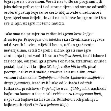
toga igre na otvorenom. Veseli nas to što su programi bili
jako dobro prihvaćeni i od strane djece i od strane odraslih
osoba u pratnji koje su se često uključivale u radionice i
igre. Djeci smo željeli ukazati na to što sve knjige nude i što
sve iz njih uz igru možemo naučiti.
Tako smo na primjer na radionici
Igrom kroz knjigu:
Arhistorija. Pripovijest o arhitekturi
izrađivali kuće i zgrade
od drvenih letvica, miješali beton, učili o građevnim
materijalima, crtali Zagreb i slično. Igrali smo igre
zanimanja i proizvodili hranu (
Povijest žena
), imali izbore i
zasjedanje, odigrali igru prava i obaveza, izrađivali krune i
postali kraljevi i kraljice (
Kako je teško biti kralj
), pisali
poeziju, oslikavali staklo, izrađivali slanu sliku, crtali
vunom i slamkama (
Zaljubljena minuta, Ljubavice suzljivice i
druge pjesmice
), izrađivali lutke od kuhača i održali
lutkarsku predstavu (
Smjehuljice u zemlji Mrguda
), naslikali
bajku na kamenu i ispričali
Priču u nizu
(
Raspjevana lipa
),
napravili kajkavsku livadu na Bundeku i odigrali igru
kajkavskih riječi (
Priča o jednom Kaju
).