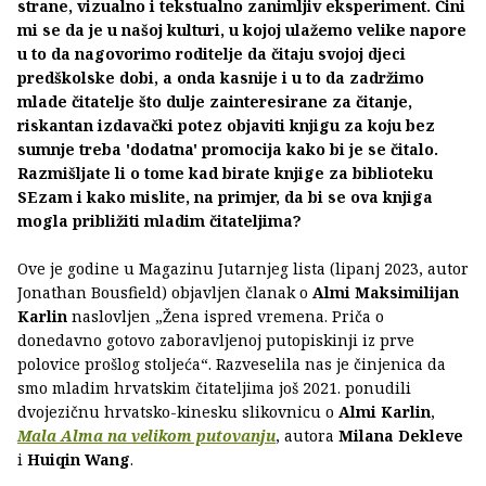
strane, vizualno i tekstualno zanimljiv eksperiment. Čini
mi se da je u našoj kulturi, u kojoj ulažemo velike napore
u to da nagovorimo roditelje da čitaju svojoj djeci
predškolske dobi, a onda kasnije i u to da zadržimo
mlade čitatelje što dulje zainteresirane za čitanje,
riskantan izdavački potez objaviti knjigu za koju bez
sumnje treba 'dodatna' promocija kako bi je se čitalo.
Razmišljate li o tome kad birate knjige za biblioteku
SEzam i kako mislite, na primjer, da bi se ova knjiga
mogla približiti mladim čitateljima?
Ove je godine u Magazinu Jutarnjeg lista (lipanj 2023, autor
Jonathan Bousfield) objavljen članak o
Almi Maksimilijan
Karlin
naslovljen „Žena ispred vremena. Priča o
donedavno gotovo zaboravljenoj putopiskinji iz prve
polovice prošlog stoljeća“. Razveselila nas je činjenica da
smo mladim hrvatskim čitateljima još 2021. ponudili
dvojezičnu hrvatsko-kinesku slikovnicu o
Almi Karlin
,
Mala Alma na velikom putovanju
, autora
Milana Dekleve
i
Huiqin Wang
.