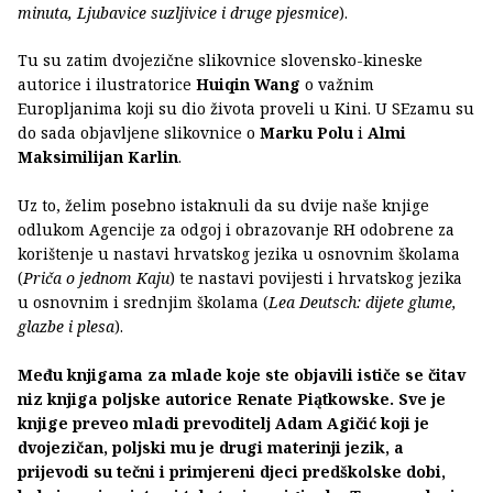
minuta, Ljubavice suzljivice i druge pjesmice
).
Tu su zatim dvojezične slikovnice slovensko-kineske
autorice i ilustratorice
Huiqin Wang
o važnim
Europljanima koji su dio života proveli u Kini. U SEzamu su
do sada objavljene slikovnice o
Marku Polu
i
Almi
Maksimilijan Karlin
.
Uz to, želim posebno istaknuli da su dvije naše knjige
odlukom Agencije za odgoj i obrazovanje RH odobrene za
korištenje u nastavi hrvatskog jezika u osnovnim školama
(
Priča o jednom Kaju
) te nastavi povijesti i hrvatskog jezika
u osnovnim i srednjim školama (
Lea Deutsch: dijete glume,
glazbe i plesa
).
Među knjigama za mlade koje ste objavili ističe se čitav
niz knjiga poljske autorice Renate Piątkowske. Sve je
knjige preveo mladi prevoditelj Adam Agičić koji je
dvojezičan, poljski mu je drugi materinji jezik, a
prijevodi su tečni i primjereni djeci predškolske dobi,