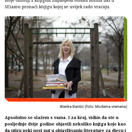
moje obitelji s knjigom
Zaljubljena minuta
možda baš u
SEzamu pronaći knjigu kojoj se uvijek rado vraćaju.
Alenka Barišić (foto: Moderna vremena)
Apsolutno se slažem s vama. I za kraj, vidim da ste u
posljednje dvije godine objavili nekoliko knjiga koje kao
da utiru neki novi put u objavljivanju literature za djecu i