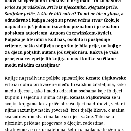
kakvi su vjerojatno i tekstovi u originalu. To su naslovi
Priče za predškolce
,
Priče iz pješčanika
,
Pjegaste priče
,
Smiješne priče
,
A što će biti sutra? To mi ne ide u glavu
, a
odnedavno i knjiga
Moja su prava važna stvar
(koju je
napisala s još jednom izuzetno poznatom i priznatom
poljskom autoricom, Annom Czerwińskom-Rydel).
Poljska je literatura kod nas, osobito u posljednje
vrijeme, nešto vidljivija nego što je bila prije, no knjige
za djecu poljskih autora još uvijek nisu. Kakva je vaša
procjena recepcije tih knjiga u nas i koliko su čitane
među mladim čitateljima?
Knjige nagrađivane poljske spisateljice
Renate Piątkowske
vrlo su dobro prihvaćene među hrvatskim čitateljima, kako
među djecom, tako i među odraslim osobama koje ih djeci
kupuju i zajedno s njima čitaju.
Renata Piątkowska
se u
svojim knjigama kroz priče obraća djeci na duhovit, vedar i
njima razumljiv način govoreći, kroz dječje likove, o malim
svakodnevnim stvarima koje su djeci važne. Tako se u
njezinim pričama progovara o dječjim radostima,
strahovima, igri s prijateljima, šetnji s majkom, druženju s