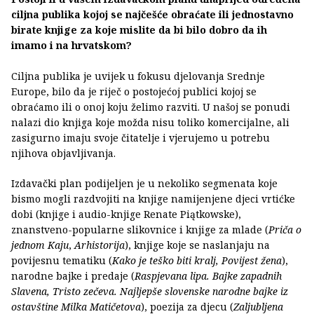
ciljna publika kojoj se najčešće obraćate ili jednostavno
birate knjige za koje mislite da bi bilo dobro da ih
imamo i na hrvatskom?
Ciljna publika je uvijek u fokusu djelovanja Srednje
Europe, bilo da je riječ o postojećoj publici kojoj se
obraćamo ili o onoj koju želimo razviti. U našoj se ponudi
nalazi dio knjiga koje možda nisu toliko komercijalne, ali
zasigurno imaju svoje čitatelje i vjerujemo u potrebu
njihova objavljivanja.
Izdavački plan podijeljen je u nekoliko segmenata koje
bismo mogli razdvojiti na knjige namijenjene djeci vrtićke
dobi (knjige i audio-knjige Renate Piątkowske),
znanstveno-popularne slikovnice i knjige za mlade (
Priča o
jednom Kaju
,
Arhistorija
), knjige koje se naslanjaju na
povijesnu tematiku (
Kako je teško biti kralj, Povijest žena
),
narodne bajke i predaje (
Raspjevana lipa. Bajke zapadnih
Slavena, Tristo zečeva. Najljepše slovenske narodne bajke iz
ostavštine Milka Matičetova
), poezija za djecu (
Zaljubljena