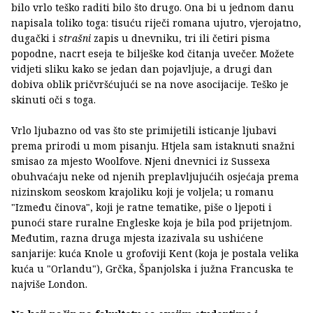
bilo vrlo teško raditi bilo što drugo. Ona bi u jednom danu
napisala toliko toga: tisuću riječi romana ujutro, vjerojatno,
dugački i
strašni
zapis u dnevniku, tri ili četiri pisma
popodne, nacrt eseja te bilješke kod čitanja uvečer. Možete
vidjeti sliku kako se jedan dan pojavljuje, a drugi dan
dobiva oblik pričvršćujući se na nove asocijacije. Teško je
skinuti oči s toga.
Vrlo ljubazno od vas što ste primijetili isticanje ljubavi
prema prirodi u mom pisanju. Htjela sam istaknuti snažni
smisao za mjesto Woolfove. Njeni dnevnici iz Sussexa
obuhvaćaju neke od njenih preplavljujućih osjećaja prema
nizinskom seoskom krajoliku koji je voljela; u romanu
"Između činova", koji je ratne tematike, piše o ljepoti i
punoći stare ruralne Engleske koja je bila pod prijetnjom.
Međutim, razna druga mjesta izazivala su ushićene
sanjarije: kuća Knole u grofoviji Kent (koja je postala velika
kuća u "Orlandu"), Grčka, Španjolska i južna Francuska te
najviše London.