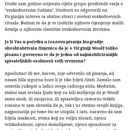
Prošle sam godine ocijenila cijelu grupu predivnih eseja o
"svakodnevnim čudima". Studenti su odgovorili na
Virginijin interes za obične stvari i svetost svakodnevnih
rituala. Nadam se da je to izoštrilo njihovo cijenjenje malih
detalja u njihovim vlastitim svakodnevnim životima.
Je li Vas u početku u izazovu pisanja biografije
obeshrabrivala činjenica da je o Virginiji Woolf toliko
pisano i govoreno te da je jedna od najmistificiranijih
spisateljskih osobnosti svih vremena?
Apsolutno! Ili me, barem, nije odvratilo od pisanja, ali
nisam bila sigurna hoće li je itko htjeti čitati. Zamalo sam
ostavila rukopis u ladici svoga radnoga stola. Međutim,
stalno sam sretala ljude koji su bili mišljenja da je Woolf
samo snob, ili sanjarica, ili spisateljica zamorno teških
romana te sam shvatila da je, čak i uz stotine svojih knjiga,
najpoznatija po tome što se utopila. I zato, naravno da sam
htjela istaknuti, svima koji su voljni slušati, njenu
velikodušnost, njenu domišljatost, njenu sposobnost za