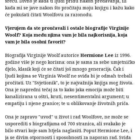
sreću. Divno je kada ti ljudi priđu nakon predavanja, ili
kada mi se jave nakon što pročitaju moju knjigu i kažu kako
će pokušati čitati Woolfovu za razonodu.
Vjerujem da ste proučavali i ostale biografije Virginije
Woolf? Koja među njima vam je bila najkorisnija, koja
vam je bila osobni favorit?
Biografija Virginije Woolf autorice
Hermione Lee
iz 1996.
godine više je nego korisna: ona je sama za sebe umjetničko
djelo, klasik koji će se čitati još mnogo generacija. Čak i
ljudi kojima se Virginia Woolf ne sviđa bi je odmah trebali
pročitati. Uz "Svjetionik", to je najvažnija knjiga mog života.
Ona je napredni tečaj za to kako jaka emocija može biti
kanalizirana u oštri, kruti, nesentimentalni argument; u
empatiju i njene granice; te u oblikovanje životnih priča.
Ona je zapravo "uvod" u život i rad Woolfove, ne može se
usporediti s biografijama od 700 stranica, ali svakako je
bilo stvari koje sam htjela naglasiti. Poput Hermione Lee, i
ja se divim otpornosti i sposobnosti za naporan rad. Sviđa