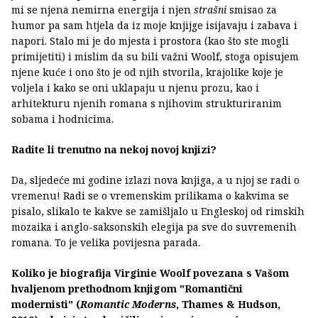
mi se njena nemirna energija i njen
strašni
smisao za
humor pa sam htjela da iz moje knjijge isijavaju i zabava i
napori. Stalo mi je do mjesta i prostora (kao što ste mogli
primijetiti) i mislim da su bili važni Woolf, stoga opisujem
njene kuće i ono što je od njih stvorila, krajolike koje je
voljela i kako se oni uklapaju u njenu prozu, kao i
arhitekturu njenih romana s njihovim strukturiranim
sobama i hodnicima.
Radite li trenutno na nekoj novoj knjizi?
Da, sljedeće mi godine izlazi nova knjiga, a u njoj se radi o
vremenu! Radi se o vremenskim prilikama o kakvima se
pisalo, slikalo te kakve se zamišljalo u Engleskoj od rimskih
mozaika i anglo-saksonskih elegija pa sve do suvremenih
romana. To je velika povijesna parada.
Koliko je biografija Virginie Woolf povezana s Vašom
hvaljenom prethodnom knjigom "Romantični
modernisti" (
Romantic Moderns
, Thames & Hudson,