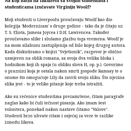
Na koji način na fakultetu sa svojim studentima i
studenticama izučavate Virginiju Woolf?
Moji studenti u Liverpoolu proučavaju Woolf kao dio
kolegija 'Modernizam' s druge godine - tako da je čitaju uz
T. S. Eliota, Jamesa Joycea i D.H. Lawrencea. Također
proučavamo slike i slušamo glazbu toga vremena. Woolf je
na mom silabusu zastupljenija od bilo kojeg drugog autora.
Kada diskutiramo o knjizi "Svjetionik", razgovor je obično
usmjeren na oblik romana, sa svoja dva velika bloka i
hodnikom koji ih spaja (u obliku slova H, op. p.). Govorimo
o praznini koja je ostala nakon smrti gospođe Ramsay te o
onome što omogućuje Lily da završi svoju sliku. Što njezina
slika jest - to je veliko pitanje koje treba istražiti.
Ako su rečenice studentima prezamršene, čitam paragrafe
naglas kako bi čuli tečnost pisanja. Ako imam šest
volontera, ponekad nakon nastave čitamo "Valove".
Studenti brzo uhvate ritam i osjećaj za veze te razlike
između likova.