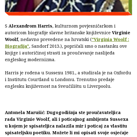
S
Alexandrom Harris
, kulturnom povjesničarkom i
autoricom biografije slavne britanske književnice
Virginie
Woolf
, nedavno prevedene na hrvatski (
"Virginia Woolf :
Biografija"
, Sandorf 2013.), popričali smo o nastanku ove
knjige i autoričinoj strasti za proučavanje naslijeđa
engleskog modernizma.
Harris je rođena u Sussexu 1981., a studirala je na Oxfordu
i Institutu Courtland u Londonu. Trenutno predaje
englesku književnost na Sveučilištu u Liverpoolu.
Antonela Marušić: Dugogodišnja ste proučavateljica
rada Virginie Woolf, ali i poticajnog ambijenta Sussexa
u kojem je spisateljica nalazila mir i poticaj za vlastitu
spisateljsku poetiku. Možete li mi opisati svoje osjećaje