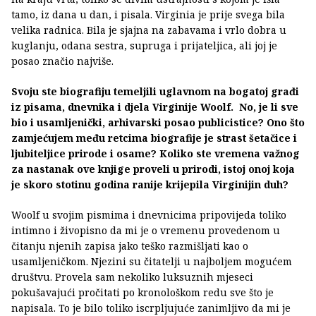
tamo, iz dana u dan, i pisala. Virginia je prije svega bila
velika radnica. Bila je sjajna na zabavama i vrlo dobra u
kuglanju, odana sestra, supruga i prijateljica, ali joj je
posao značio najviše.
Svoju ste biografiju temeljili uglavnom na bogatoj građi
iz pisama, dnevnika i djela Virginije Woolf. No, je li sve
bio i usamljenički, arhivarski posao publicistice? Ono što
zamjećujem među retcima biografije je strast šetačice i
ljubiteljice prirode i osame? Koliko ste vremena važnog
za nastanak ove knjige proveli u prirodi, istoj onoj koja
je skoro stotinu godina ranije krijepila Virginijin duh?
Woolf u svojim pismima i dnevnicima pripovijeda toliko
intimno i živopisno da mi je o vremenu provedenom u
čitanju njenih zapisa jako teško razmišljati kao o
usamljeničkom. Njezini su čitatelji u najboljem mogućem
društvu. Provela sam nekoliko luksuznih mjeseci
pokušavajući pročitati po kronološkom redu sve što je
napisala. To je bilo toliko iscrpljujuće zanimljivo da mi je