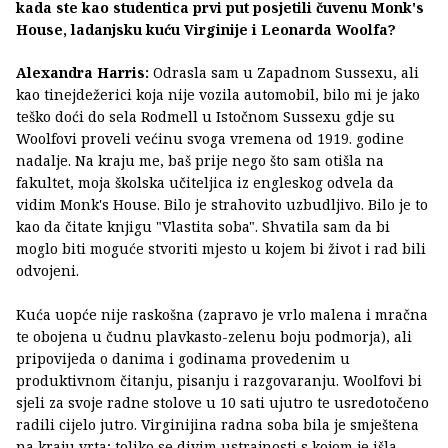
kada ste kao studentica prvi put posjetili čuvenu Monk's
House, ladanjsku kuću Virginije i Leonarda Woolfa?
Alexandra Harris:
Odrasla sam u Zapadnom Sussexu, ali
kao tinejdežerici koja nije vozila automobil, bilo mi je jako
teško doći do sela Rodmell u Istočnom Sussexu gdje su
Woolfovi proveli većinu svoga vremena od 1919. godine
nadalje. Na kraju me, baš prije nego što sam otišla na
fakultet, moja školska učiteljica iz engleskog odvela da
vidim Monk's House. Bilo je strahovito uzbudljivo. Bilo je to
kao da čitate knjigu "Vlastita soba". Shvatila sam da bi
moglo biti moguće stvoriti mjesto u kojem bi život i rad bili
odvojeni.
Kuća uopće nije raskošna (zapravo je vrlo malena i mračna
te obojena u čudnu plavkasto-zelenu boju podmorja), ali
pripovijeda o danima i godinama provedenim u
produktivnom čitanju, pisanju i razgovaranju. Woolfovi bi
sjeli za svoje radne stolove u 10 sati ujutro te usredotočeno
radili cijelo jutro. Virginijina radna soba bila je smještena
na kraju vrta; toliko se divim ustrajnosti s kojom je išla