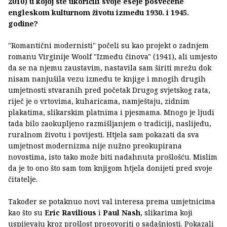
2010) u kojoj ste ukoričili svoje eseje posvećene
engleskom kulturnom životu između 1930. i 1945.
godine?
"Romantični modernisti" počeli su kao projekt o zadnjem
romanu Virginije Woolf "Između činova" (1941), ali umjesto
da se na njemu zaustavim, nastavila sam širiti mrežu dok
nisam nanjušila vezu između te knjige i mnogih drugih
umjetnosti stvaranih pred početak Drugog svjetskog rata,
riječ je o vrtovima, kuharicama, namještaju, zidnim
plakatima, slikarskim platnima i pjesmama. Mnogo je ljudi
tada bilo zaokupljeno razmišljanjem o tradiciji, naslijeđu,
ruralnom životu i povijesti. Htjela sam pokazati da sva
umjetnost modernizma nije nužno preokupirana
novostima, isto tako može biti nadahnuta prošlošću. Mislim
da je to ono što sam tom knjigom htjela donijeti pred svoje
čitatelje.
Također se potaknuo novi val interesa prema umjetnicima
kao što su
Eric Ravilious
i
Paul Nash
, slikarima koji
uspijevaju kroz prošlost progovoriti o sadašnjosti. Pokazali