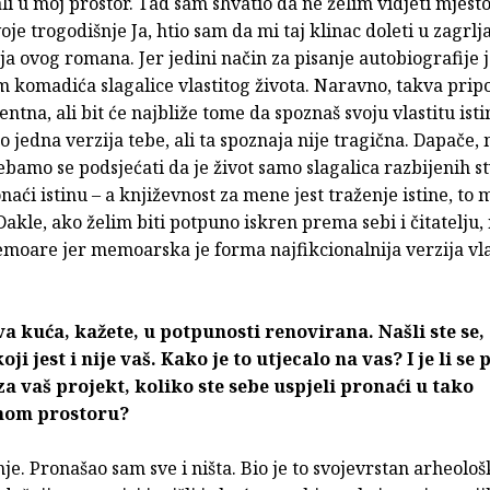
li u moj prostor. Tad sam shvatio da ne želim vidjeti mjest
oje trogodišnje Ja, htio sam da mi taj klinac doleti u zagrlja
eja ovog romana. Jer jedini način za pisanje autobiografije 
 komadića slagalice vlastitog života. Naravno, takva pripo
tentna, ali bit će najbliže tome da spoznaš svoju vlastitu ist
o jedna verzija tebe, ali ta spoznaja nije tragična. Dapače, 
ebamo se podsjećati da je život samo slagalica razbijenih stv
onaći istinu – a književnost za mene jest traženje istine, t
 Dakle, ako želim biti potpuno iskren prema sebi i čitatelju
emoare jer memoarska je forma najfikcionalnija verzija vla
va kuća, kažete, u potpunosti renovirana. Našli ste se,
ji jest i nije vaš. Kako je to utjecalo na vas? I je li se
a vaš projekt, koliko ste sebe uspjeli pronaći u tako
nom prostoru?
je. Pronašao sam sve i ništa. Bio je to svojevrstan arheološ