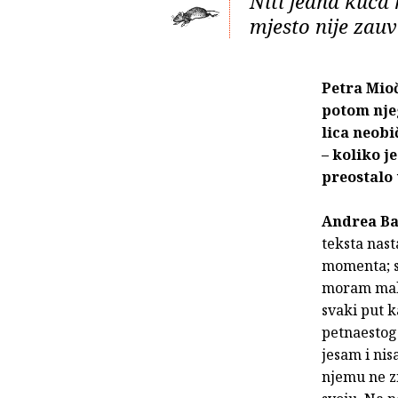
Niti jedna kuća n
mjesto nije zauv
Petra Mioč
potom nje
lica neobi
– koliko j
preostalo
Andrea Ba
teksta nast
momenta; sv
moram malo 
svaki put k
petnaestogo
jesam i ni
njemu ne zn