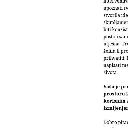
intervenira
upoznati sv
stvorila id
skupljanjem
biti konzis
postoji sam
utješna. Tr
želim li pr
prihvatiti.
napisati m
života.
Vaša je pr
prostoru ko
korisnim z
izmijenje
Dobro pitan