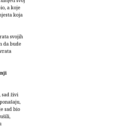
zumjeti svoj
io, a koje
jesta koja
rata svojih
im da bude
 vrata
nji
 sad živi
 ponašaju,
je sad bio
šili,
u