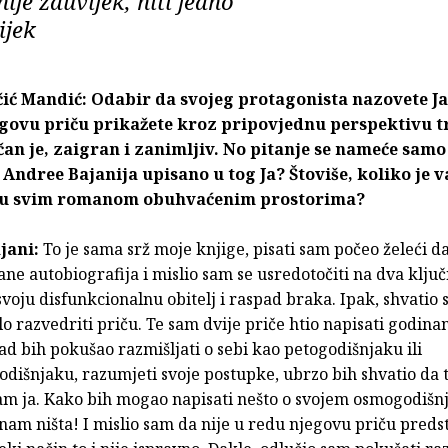
ije zauvijek, niti jedno
ijek
ić Mandić: Odabir da svojeg protagonista nazovete Ja
govu priču prikažete kroz pripovjednu perspektivu t
čan je, zaigran i zanimljiv. No pitanje se nameće samo
e Andree Bajanija upisano u tog Ja? Štoviše, koliko je v
 u svim romanom obuhvaćenim prostorima?
jani:
To je sama srž moje knjige, pisati sam počeo želeći da
ane autobiografija i mislio sam se usredotočiti na dva klju
oju disfunkcionalnu obitelj i raspad braka. Ipak, shvatio
razvedriti priču. Te sam dvije priče htio napisati godina
ad bih pokušao razmišljati o sebi kao petogodišnjaku ili
dišnjaku, razumjeti svoje postupke, ubrzo bih shvatio da ta
sam ja. Kako bih mogao napisati nešto o svojem osmogodišn
am ništa! I mislio sam da nije u redu njegovu priču predst