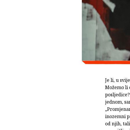
Je li, u sv
Možemo li d
posljedice?
jednom, sa
„Promjenama
inozemni pi
od njih, ta