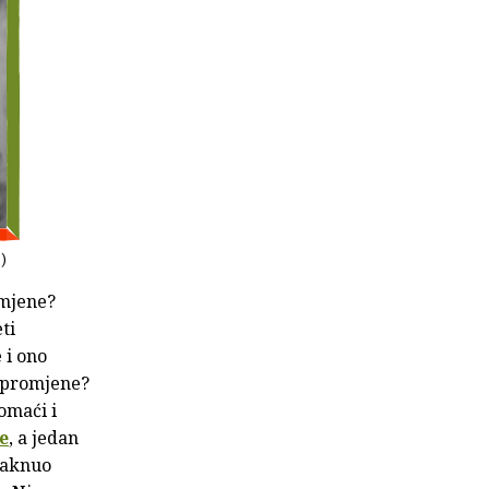
o)
omjene?
ti
 i ono
e promjene?
omaći i
e
, a jedan
taknuo