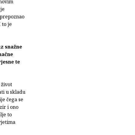
jihovim
je
o prepoznao
 to je
uz snažne
načne
jesne te
 život
ti u skladu
ije čega se
ir i ono
lje to
vjetima