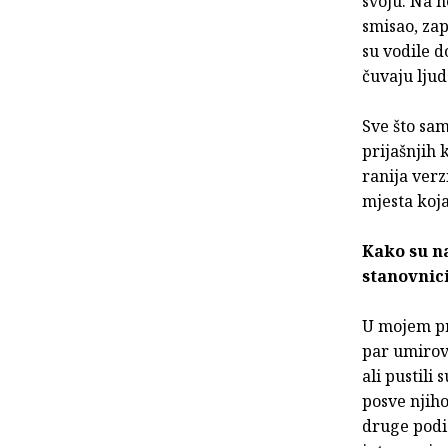
svoju. Na n
smisao, zap
su vodile 
čuvaju ljud
Sve što sam
prijašnjih 
ranija verz
mjesta koja
Kako su na
stanovnic
U mojem pr
par umirovl
ali pustili 
posve njiho
druge podig