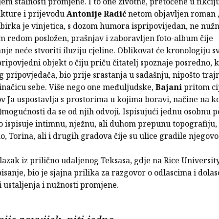
em stalnosti promjene. I to one životne, pretočene u fikcij
akture i prijevodu
Antonije Radić
netom objavljen roman 
zbirka je vinjetica, s dozom humora ispripovijedan, ne nuž
m redom posložen, prašnjav i zaboravljen foto-album čije
je neće stvoriti iluziju cjeline. Oblikovat će kronologiju sv
pripovjedni objekt o čiju priču čitatelj spoznaje posredno, 
 pripovjedača, bio prije srastanja u sadašnju, nipošto trajn
 inačicu sebe. Više nego one međuljudske,
Bajani
pritom ci
ov Ja uspostavlja s prostorima u kojima boravi, načine na k
e)mogućnosti da se od njih odvoji. Ispisujući jednu osobnu po
o ispisuje intimnu, nježnu, ali duhom prepunu topografiju,
, Torina, ali i drugih gradova čije su ulice gradile njegovo
azak iz prilično udaljenog Teksasa, gdje na Rice Universit
isanje, bio je sjajna prilika za razgovor o odlascima i dola
 ustaljenja i nužnosti promjene.