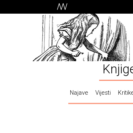
Knjig
Najave
Vijesti
Kritik