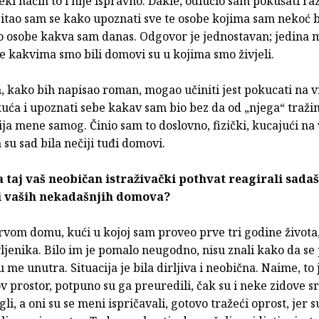
eki način to i nije ispravno. Dakle, odlučio sam pokušati ra
itao sam se kako upoznati sve te osobe kojima sam nekoć b
do osobe kakva sam danas. Odgovor je jednostavan; jedina m
e kakvima smo bili domovi su u kojima smo živjeli.
, kako bih napisao roman, mogao učiniti jest pokucati na v
kuća i upoznati sebe kakav sam bio bez da od „njega“ traž
ija mene samog. Činio sam to doslovno, fizički, kucajući na
 su sad bila nečiji tuđi domovi.
 taj vaš neobičan istraživački pothvat reagirali sadaš
i vaših nekadašnjih domova?
vom domu, kući u kojoj sam proveo prve tri godine života,
jenika. Bilo im je pomalo neugodno, nisu znali kako da se
su me unutra. Situacija je bila dirljiva i neobična. Naime, to 
v prostor, potpuno su ga preuredili, čak su i neke zidove sru
li, a oni su se meni ispričavali, gotovo tražeći oprost, jer s