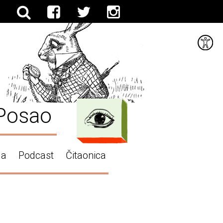
Posao
ga
Podcast
Čitaonica