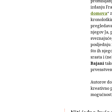
promišljanj
izdanju Fr
domova
“ 
kronološki
pregledavan
njegov Ja, 
sveznajućeg
posljednju
što ih njeg
srasta i (n
Bajani
tak
prvenstveno
Autorov dol
kreativno p
mogućnosti