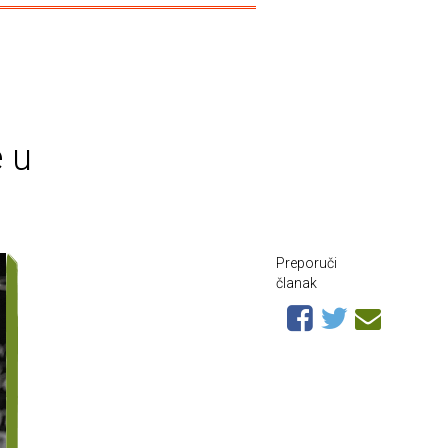
 u
Preporuči
članak