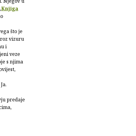
u. Njegov u
„
Knjiga
no
ega što je
kroz vizuru
u i
jeni veze
oje s njima
vijest,
 Ja.
yju predaje
scima,