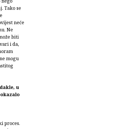
o nego
j. Tako se
je
vijest neće
inu. Ne
može biti
ari i da,
o moram
, ne mogu
stitog
 dakle, u
 pokazalo
ki proces.