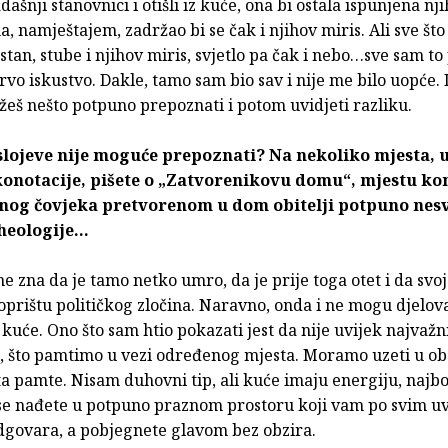
adašnji stanovnici i otišli iz kuće, ona bi ostala ispunjena n
 namještajem, zadržao bi se čak i njihov miris. Ali sve što 
stan, stube i njihov miris, svjetlo pa čak i nebo…sve sam t
rvo iskustvo. Dakle, tamo sam bio sav i nije me bilo uopće. I
žeš nešto potpuno prepoznati i potom uvidjeti razliku.
slojeve nije moguće prepoznati? Na nekoliko mjesta, 
 konotacije, pišete o „Zatvorenikovu domu“, mjestu ko
dnog čovjeka pretvorenom u dom obitelji potpuno nesv
heologije…
 ne zna da je tamo netko umro, da je prije toga otet i da svoj
prištu političkog zločina. Naravno, onda i ne mogu djelova
 kuće. Ono što sam htio pokazati jest da nije uvijek najvažn
, što pamtimo u vezi određenog mjesta. Moramo uzeti u obz
ta pamte. Nisam duhovni tip, ali kuće imaju energiju, najbo
 se nađete u potpuno praznom prostoru koji vam po svim u
dgovara, a pobjegnete glavom bez obzira.