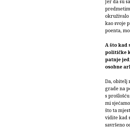
Jer da su s
predmetima,
okruživalo 
kao svoje p
poenta, mo
A što kad 
političke
patnje je
osobne ar
Da, obitelj
grade na po
s prošlošću
mi sjećamo
što ta mjes
vidite kad
savršeno o