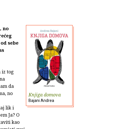
, no
rećeg
 od sebe
as
 iz tog
čna
 sam da
ma, no
Knjiga domova
Bajani Andrea
j lik i
jem Ja? O
aviti kao