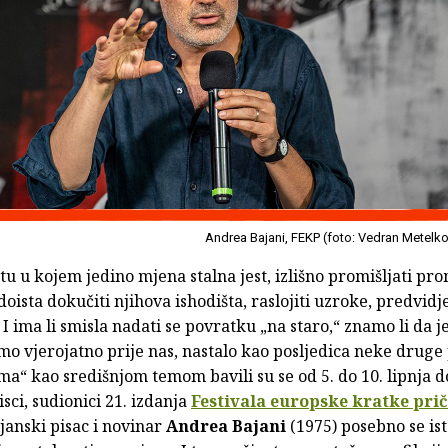
Andrea Bajani, FEKP (foto: Vedran Metelk
ijetu u kojem jedino mjena stalna jest, izlišno promišljati pr
oista dokučiti njihova ishodišta, raslojiti uzroke, predvidje
 I ima li smisla nadati se povratku „na staro,“ znamo li da je
mo vjerojatno prije nas, nastalo kao posljedica neke drug
“ kao središnjom temom bavili su se od 5. do 10. lipnja d
sci, sudionici 21. izdanja
Festivala europske kratke prič
lijanski pisac i novinar
Andrea Bajani
(1975) posebno se is