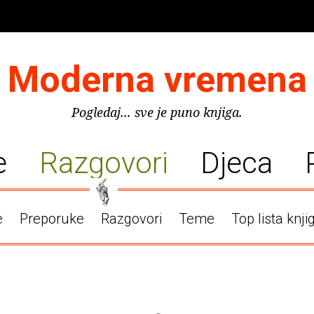
Moderna vremena
Pogledaj... sve je puno knjiga.
e
Razgovori
Djeca
e
Preporuke
Razgovori
Teme
Top lista knji