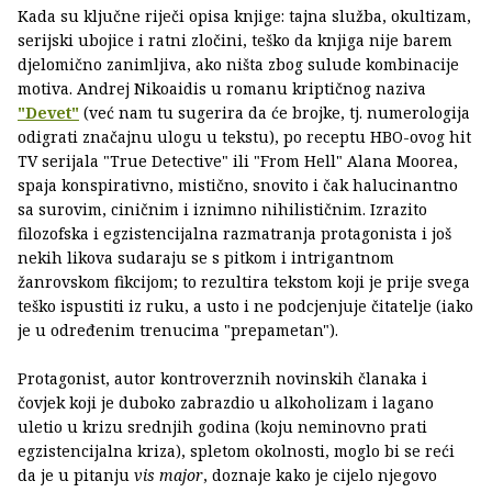
Kada su ključne riječi opisa knjige: tajna služba, okultizam,
serijski ubojice i ratni zločini, teško da knjiga nije barem
djelomično zanimljiva, ako ništa zbog sulude kombinacije
motiva. Andrej Nikoaidis u romanu kriptičnog naziva
"Devet"
(već nam tu sugerira da će brojke, tj. numerologija
odigrati značajnu ulogu u tekstu), po receptu HBO-ovog hit
TV serijala "True Detective" ili "From Hell" Alana Moorea,
spaja konspirativno, mistično, snovito i čak halucinantno
sa surovim, ciničnim i iznimno nihilističnim. Izrazito
filozofska i egzistencijalna razmatranja protagonista i još
nekih likova sudaraju se s pitkom i intrigantnom
žanrovskom fikcijom; to rezultira tekstom koji je prije svega
teško ispustiti iz ruku, a usto i ne podcjenjuje čitatelje (iako
je u određenim trenucima "prepametan").
Protagonist, autor kontroverznih novinskih članaka i
čovjek koji je duboko zabrazdio u alkoholizam i lagano
uletio u krizu srednjih godina (koju neminovno prati
egzistencijalna kriza), spletom okolnosti, moglo bi se reći
da je u pitanju
vis major
, doznaje kako je cijelo njegovo