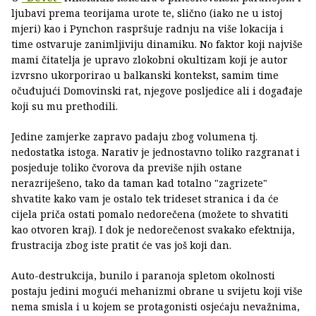
ljubavi prema teorijama urote te, slično (iako ne u istoj
mjeri) kao i Pynchon raspršuje radnju na više lokacija i
time ostvaruje zanimljiviju dinamiku. No faktor koji najviše
mami čitatelja je upravo zlokobni okultizam koji je autor
izvrsno ukorporirao u balkanski kontekst, samim time
očuđujući Domovinski rat, njegove posljedice ali i događaje
koji su mu prethodili.
Jedine zamjerke zapravo padaju zbog volumena tj.
nedostatka istoga. Narativ je jednostavno toliko razgranat i
posjeduje toliko čvorova da previše njih ostane
nerazriješeno, tako da taman kad totalno "zagrizete"
shvatite kako vam je ostalo tek trideset stranica i da će
cijela priča ostati pomalo nedorečena (možete to shvatiti
kao otvoren kraj). I dok je nedorečenost svakako efektnija,
frustracija zbog iste pratit će vas još koji dan.
Auto-destrukcija, bunilo i paranoja spletom okolnosti
postaju jedini mogući mehanizmi obrane u svijetu koji više
nema smisla i u kojem se protagonisti osjećaju nevažnima,