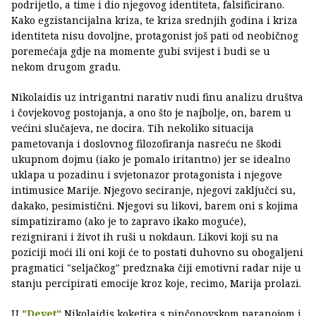
podrijetlo, a time i dio njegovog identiteta, falsificirano.
Kako egzistancijalna kriza, te kriza srednjih godina i kriza
identiteta nisu dovoljne, protagonist još pati od neobičnog
poremećaja gdje na momente gubi svijest i budi se u
nekom drugom gradu.
Nikolaidis uz intrigantni narativ nudi finu analizu društva
i čovjekovog postojanja, a ono što je najbolje, on, barem u
većini slučajeva, ne docira. Tih nekoliko situacija
pametovanja i doslovnog filozofiranja nasreću ne škodi
ukupnom dojmu (iako je pomalo iritantno) jer se idealno
uklapa u pozadinu i svjetonazor protagonista i njegove
intimusice Marije. Njegovo seciranje, njegovi zaključci su,
dakako, pesimistični. Njegovi su likovi, barem oni s kojima
simpatiziramo (ako je to zapravo ikako moguće),
rezignirani i život ih ruši u nokdaun. Likovi koji su na
poziciji moći ili oni koji će to postati duhovno su obogaljeni
pragmatici "seljačkog" predznaka čiji emotivni radar nije u
stanju percipirati emocije kroz koje, recimo, Marija prolazi.
U
"Devet"
Nikolaidis koketira s pinčonovskom paranojom i