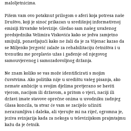
maloljetnicima.
Pišem vam ovo potaknut prilogom o aferi koja potresa naše
Društvo, koji je sinoć prikazan u središnjoj informativnoj
emisiji Hrvatske televizije. Gledao sam našeg uvaženog
predsjednika Velimira Viskovića kako se jedva zamjetno
smijulji, ponavljajući kako ne žali da je za Vijenac kazao da
se Miljenko Jergović zalaže za rehabilitaciju četništva i u
trenutku me preplavio užas i gađenje od njegovog
samouvjerenog i samozadovoljnog držanja.
Ne znam koliko se vas može identificirati s mojim
čuvstvima. Ako politika nije u središtu vašeg pisanja, ako
nemate ambicije u svojim djelima pretjerano se baviti
vjerom, nacijom ili državom, a pritom o vjeri, naciji ili
državi imate stavove oprečne onima u uvodniku zadnjeg
Glasa koncila, ta stvar će vam se zacijelo učiniti
nerazumljiva i daleka, ali vjerujte mi na riječ, ogromna je,
jeziva svinjarija kada za nekoga u televizijskom prajmtajmu
kažu da je četnik.