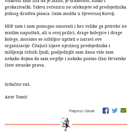
Visković sam zna da je lažno, je sramotno, nisko i
prokazivački. Takvu rečenicu ne očekujete od predsjednika
jednog društva pisaca. Osim možda u Sjevernoj Koreji.
HDP sam i sam pomogao osnovati i bez velike ga potrebe ne
mislim napuštati, ali u ovoj prilici, drage kolegice i drage
kolege, moramo se ozbiljno upitati o naravi ove
organizacije. Čitajući izjave njezinog predsjednika i
mišljenja čelnih ljudi, posljednjih sam dana više sam
nekako dojma da sam negdje i nekako postao član Hrvatske
čiste stranke prava.
Srdačno vaš,
Ante Tomić
Preporuči članak