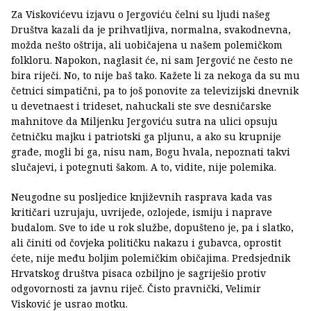
Za Viskovićevu izjavu o Jergoviću čelni su ljudi našeg
Društva kazali da je prihvatljiva, normalna, svakodnevna,
možda nešto oštrija, ali uobičajena u našem polemičkom
folkloru. Napokon, naglasit će, ni sam Jergović ne često ne
bira riječi. No, to nije baš tako. Kažete li za nekoga da su mu
četnici simpatični, pa to još ponovite za televizijski dnevnik
u devetnaest i trideset, nahuckali ste sve desničarske
mahnitove da Miljenku Jergoviću sutra na ulici opsuju
četničku majku i patriotski ga pljunu, a ako su krupnije
građe, mogli bi ga, nisu nam, Bogu hvala, nepoznati takvi
slučajevi, i potegnuti šakom. A to, vidite, nije polemika.
Neugodne su posljedice književnih rasprava kada vas
kritičari uzrujaju, uvrijede, ozlojede, ismiju i naprave
budalom. Sve to ide u rok službe, dopušteno je, pa i slatko,
ali činiti od čovjeka političku nakazu i gubavca, oprostit
ćete, nije među boljim polemičkim običajima. Predsjednik
Hrvatskog društva pisaca ozbiljno je sagriješio protiv
odgovornosti za javnu riječ. Čisto pravnički, Velimir
Visković je usrao motku.