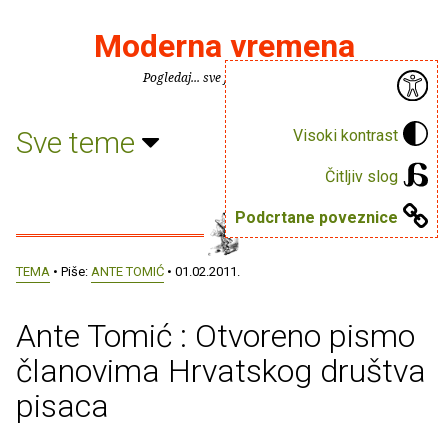
Moderna vremena
Pogledaj... sve je puno knjiga.
Sve teme
Visoki kontrast
Čitljiv slog
Podcrtane poveznice
TEMA
• Piše:
ANTE TOMIĆ
• 01.02.2011.
Ante Tomić : Otvoreno pismo
članovima Hrvatskog društva
pisaca