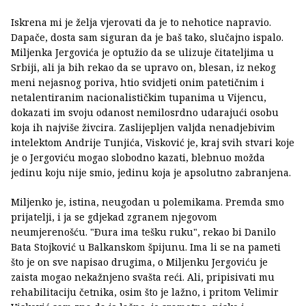
Iskrena mi je želja vjerovati da je to nehotice napravio.
Dapače, dosta sam siguran da je baš tako, slučajno ispalo.
Miljenka Jergovića je optužio da se ulizuje čitateljima u
Srbiji, ali ja bih rekao da se upravo on, blesan, iz nekog
meni nejasnog poriva, htio svidjeti onim patetičnim i
netalentiranim nacionalističkim tupanima u Vijencu,
dokazati im svoju odanost nemilosrdno udarajući osobu
koja ih najviše živcira. Zaslijepljen valjda nenadjebivim
intelektom Andrije Tunjića, Visković je, kraj svih stvari koje
je o Jergoviću mogao slobodno kazati, blebnuo možda
jedinu koju nije smio, jedinu koja je apsolutno zabranjena.
Miljenko je, istina, neugodan u polemikama. Premda smo
prijatelji, i ja se gdjekad zgranem njegovom
neumjerenošću. "Ðura ima tešku ruku", rekao bi Danilo
Bata Stojković u Balkanskom špijunu. Ima li se na pameti
što je on sve napisao drugima, o Miljenku Jergoviću je
zaista mogao nekažnjeno svašta reći. Ali, pripisivati mu
rehabilitaciju četnika, osim što je lažno, i pritom Velimir