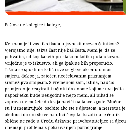
Poštovane kolegice i kolege,
Ne znam je li vas itko ikada u javnosti nazvao četnikom?
Vjerojatno nije, takva čast nije baš česta. Meni je, da se
pohvalim, od kojekakvih prostaka nekoliko puta ukazana.
Vrijedno je to iskustvo, ali ga ipak ne bih preporučio.
Tišina se spusti na kafić i sve se glave okrenu u mom
smjeru, dok se ja, zatečen neočekivanim priznanjem,
sramežljivo smiješim. S vremenom sam, istina, naučio
primjerenije reagirati i učiniti da onome koji me uvrijedio
naposljetku bude neugodnije nego meni, ali nikad se
zapravo ne možete do kraja navići na takve zgode. Mučne
su i uznemirujuće, osobito ako ste s djetetom, a nesretna je
okolnost da oni što će na ulici čovjeku kazati da je četnik
obično ne rade u Uredu državne pravobraniteljice za djecu
i nemaju problema s pokazivanjem pornografije