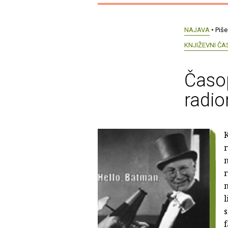
NAJAVA
• Piše
KNJIŽEVNI ČA
Časop
radio
K
r
n
r
n
l
s