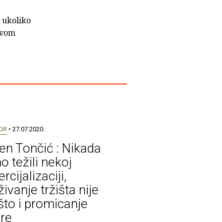
, ukoliko
prvom
OR
• 27.07.2020.
en Tončić : Nikada
o težili nekoj
cijalizaciji,
živanje tržišta nije
 što i promicanje
ure