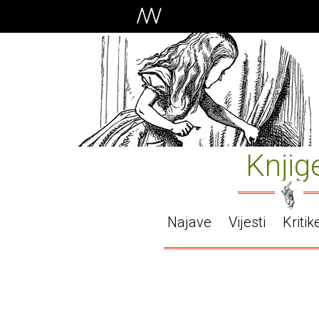
Knjig
Najave
Vijesti
Kritik