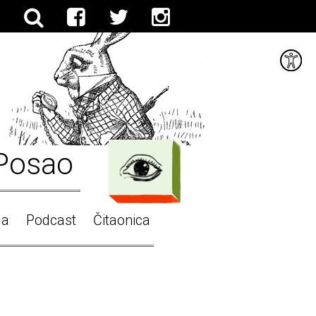
Posao
ga
Podcast
Čitaonica