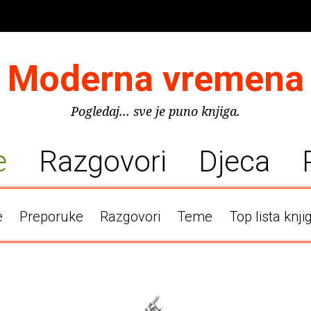
Moderna vremena
Pogledaj... sve je puno knjiga.
e
Razgovori
Djeca
e
Preporuke
Razgovori
Teme
Top lista knji