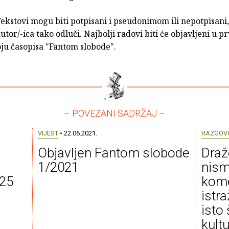
ekstovi mogu biti potpisani i pseudonimom ili nepotpisani
utor/-ica tako odluči. Najbolji radovi biti će objavljeni u 
ju časopisa "Fantom slobode".
– POVEZANI SADRŽAJ –
VIJEST
• 22.06.2021.
RAZGOV
Objavljen Fantom slobode
Draž
1/2021
nism
25
komer
istra
isto
kult