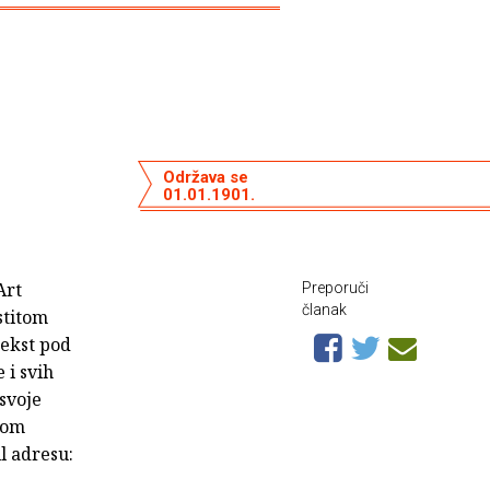
Održava se
01.01.1901.
Art
Preporuči
članak
stitom
tekst pod
 i svih
 svoje
ntom
l adresu: