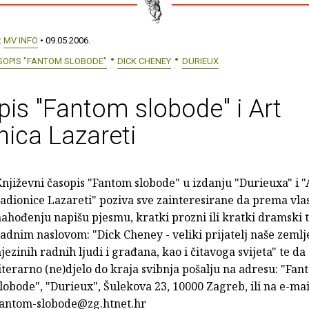
:
MV INFO
• 09.05.2006.
SOPIS "FANTOM SLOBODE"
DICK CHENEY
DURIEUX
is "Fantom slobode" i Art
nica Lazareti
njiževni časopis "Fantom slobode" u izdanju "Durieuxa" i "
adionice Lazareti" poziva sve zainteresirane da prema vla
ahođenju napišu pjesmu, kratki prozni ili kratki dramski 
adnim naslovom: "Dick Cheney - veliki prijatelj naše zemlje
jezinih radnih ljudi i građana, kao i čitavoga svijeta" te da
iterarno (ne)djelo do kraja svibnja pošalju na adresu: "Fa
lobode", "Durieux", Šulekova 23, 10000 Zagreb, ili na e-mai
fantom-slobode@zg.htnet.hr