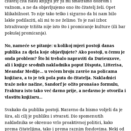
čitatelj čita našu knjigu jer ju mi smatramo dobrom i
važnom, a ne da objavljujemo ono što čitatelj želi. Opet
klikabilnost. To nije tako teško i sigurno da bi nam bilo
lakše podilaziti, ali mi to ne želimo. To je naš izbor.
Istraživanje tržišta nije isto što i promicanje kulture (ili bar
pokušaj promicanja).
No, nameće se pitanje: u kolikoj mjeri postoji danas
publika za djela koje objavljujete? Ako postoji, u čemu je
onda problem? Što bi trebalo napraviti da Durieuxove,
ali i knjige srodnih nakladnika poput Disputa, Litterisa,
Meandar Medije... u većem broju završe na policama
knjižara, a to je tek pola puta do čitatelja. Nakladnici
traže neke načine, Sandorf je očito pronašao formulu,
Fraktura isto tako već davno prije, a nedavno je otvorila i
vlastitu knjižaru...
Svakako da publika postoji. Naravno da bismo voljeli da je
šira, ali cilj je publiku i stvarati. Dio spomenutih
nakladnika se okrenuo vrlo proaktivnoj politici, kako
prema čitateljima, tako i prema raznim fondovima. Neki od