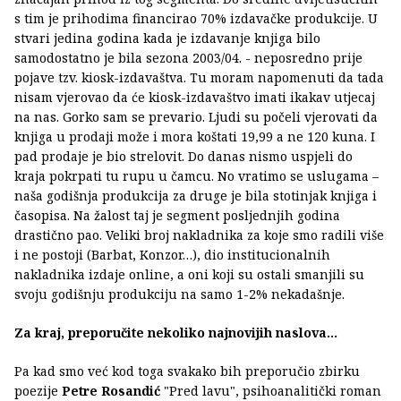
s tim je prihodima financirao 70% izdavačke produkcije. U
stvari jedina godina kada je izdavanje knjiga bilo
samodostatno je bila sezona 2003/04. - neposredno prije
pojave tzv. kiosk-izdavaštva. Tu moram napomenuti da tada
nisam vjerovao da će kiosk-izdavaštvo imati ikakav utjecaj
na nas. Gorko sam se prevario. Ljudi su počeli vjerovati da
knjiga u prodaji može i mora koštati 19,99 a ne 120 kuna. I
pad prodaje je bio strelovit. Do danas nismo uspjeli do
kraja pokrpati tu rupu u čamcu. No vratimo se uslugama –
naša godišnja produkcija za druge je bila stotinjak knjiga i
časopisa. Na žalost taj je segment posljednjih godina
drastično pao. Veliki broj nakladnika za koje smo radili više
i ne postoji (Barbat, Konzor…), dio institucionalnih
nakladnika izdaje online, a oni koji su ostali smanjili su
svoju godišnju produkciju na samo 1-2% nekadašnje.
Za kraj, preporučite nekoliko najnovijih naslova...
Pa kad smo već kod toga svakako bih preporučio zbirku
poezije
Petre Rosandić
"Pred lavu", psihoanalitički roman