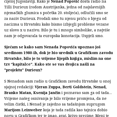
cijeloj Jugoslaviji. Kako je
Nenad Popović
dosta radio na
Tilli Durieux (rodom Austrijanka, jedna od najslavnijih
njemačkih glumica s početka 20. stoljeća), odlučili smo se
za naziv Durieux. Prodali smo tu njenu priču o bjegu od
nacizma u Hrvatsku kako bismo izbjegli probleme vezane
uz slovo x u nazivu. Bilo je tu i mnogo simbolike, a najviše
nam je odgovarala ta europska konotacija. Uspjeli smo.
Sjećam se kako sam Nenada Popovića upoznao još
sredinom 1980-ih, dok je bio urednik u Grafičkom zavodu
Hrvatske, bilo je to vrijeme lijepih knjiga, mislim na one
tzv “kapitalce”. Kako ste se vas dvojica našli na
"projektu" Durieux?
S Nenadom sam radio u Grafičkom zavodu Hrvatske u onoj
sjajnoj redakciji:
Vjeran Zuppa, Berti Goldstein, Nenad,
Branko Matan, Ksenija Jančin
i poznavao sam ga od tada…
Vrijeme našeg osnivanja je bilo vrijeme promjena, da ne
velim čistki, i Nenad je zajedno sa tadašnjom suprugom
Marijom Leinweber
koja je tada radila kao tajnica dobio
nogu u Grafičkom jer je imao, avaj, krivo prezime. Meni je