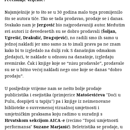
Najsmješnije je to što se u 30 godina malo toga promijenilo
što se autora tiče. Tko se tada prodavao, prodaje se i danas.
Svakako nam je
Jergović
bio najprodavaniji autor. Međutim
svi autori iz devedesetih su se dobro prodavali (
Šoljan,
Ugrešić, Drakulić, Dragojević
), no radili smo ih samo u
jednoj nakladi jer smo samo za to imali prava pa ne znam
kako bi to izgledalo na dulji rok. S današnjim odmakom
gledajući, te naklade u odnosu na današnje, izgledaju
svemirske. Čak i knjige koje se “nisu prodavale”, prodavale
su se u bitno većoj nakladi nego one koje se danas “dobro
prodaju”.
U posljednje vrijeme nam se nešto bolje prodaje
publicistika i esejistika (primjerice
Matoševićeva
"Doći u
Pulu, dospijeti u tapiju") pa i knjige iz neimenovane
biblioteke o suvremenoj vizualnoj umjetnosti i
umjetničkim praksama koju radimo u suradnji s
Hrvatskom sekcijom AICA-e
(recimo "Topoi umjetnosti
performansa"
Suzane Marjanić
). Beletristika se prodaje, u