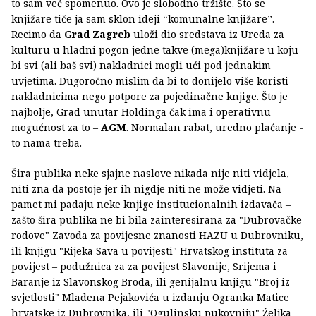
to sam već spomenuo. Ovo je slobodno tržište. Što se
knjižare tiče ja sam sklon ideji “komunalne knjižare”.
Recimo da
Grad Zagreb
uloži dio sredstava iz Ureda za
kulturu u hladni pogon jedne takve (mega)knjižare u koju
bi svi (ali baš svi) nakladnici mogli ući pod jednakim
uvjetima. Dugoročno mislim da bi to donijelo više koristi
nakladnicima nego potpore za pojedinačne knjige. Što je
najbolje, Grad unutar Holdinga čak ima i operativnu
mogućnost za to –
AGM
. Normalan rabat, uredno plaćanje -
to nama treba.
Šira publika neke sjajne naslove nikada nije niti vidjela,
niti zna da postoje jer ih nigdje niti ne može vidjeti. Na
pamet mi padaju neke knjige institucionalnih izdavača –
zašto šira publika ne bi bila zainteresirana za "Dubrovačke
rodove" Zavoda za povijesne znanosti HAZU u Dubrovniku,
ili knjigu "Rijeka Sava u povijesti" Hrvatskog instituta za
povijest – podužnica za za povijest Slavonije, Srijema i
Baranje iz Slavonskog Broda, ili genijalnu knjigu "Broj iz
svjetlosti" Mladena Pejakovića u izdanju Ogranka Matice
hrvatske iz Dubrovnika, ili "Ogulinsku pukovniju" Željka