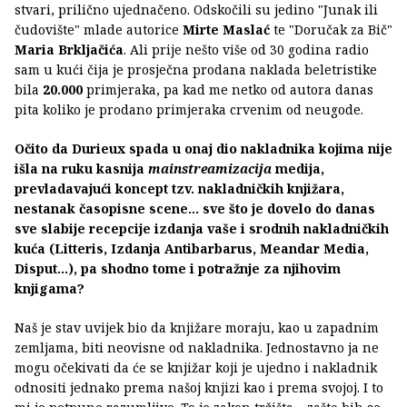
stvari, prilično ujednačeno. Odskočili su jedino "Junak ili
čudovište" mlade autorice
Mirte Maslać
te "Doručak za Bič"
Maria Brkljačića
. Ali prije nešto više od 30 godina radio
sam u kući čija je prosječna prodana naklada beletristike
bila
20.000
primjeraka, pa kad me netko od autora danas
pita koliko je prodano primjeraka crvenim od neugode.
Očito da Durieux spada u onaj dio nakladnika kojima nije
išla na ruku kasnija
mainstreamizacija
medija,
prevladavajući koncept tzv. nakladničkih knjižara,
nestanak časopisne scene... sve što je dovelo do danas
sve slabije recepcije izdanja vaše i srodnih nakladničkih
kuća (Litteris, Izdanja Antibarbarus, Meandar Media,
Disput...), pa shodno tome i potražnje za njihovim
knjigama?
Naš je stav uvijek bio da knjižare moraju, kao u zapadnim
zemljama, biti neovisne od nakladnika. Jednostavno ja ne
mogu očekivati da će se knjižar koji je ujedno i nakladnik
odnositi jednako prema našoj knjizi kao i prema svojoj. I to