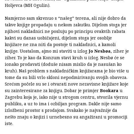
Holjevca (MH Ogulin).
Namjerno sam skrenuo s “našeg” terena, ali nije dobro da
takve knjige propadaju u nekom zakutku. Dijelom stoga jer
njihovi nakladnici ne posluju po principu ovakvih rabata
kakvi su danas uobičajeni, dijelom stoga jer osoblje
knjižare ne zna niti da postoje ti nakladnici, a kamoli
knjige. Uostalom, ajmo mi staviti u izlog
Jo Nesbøa
, ziher je
ziher. To je kao da Konzum stavi kruh u izlog. Nesbø će se
ionako prodavati (doduše nisam mislio da je nasušan ko
kruh). Naš problem s nakladničkim knjižarama je bio više u
tome da su bili vrlo skloni nepodmirivanju svojih obaveza.
Srećom počele su se i otvarati nove nezavisne knjižare koje
su zainteresirane za knjigu. Dobar je primjer
Bookara
u
Zagrebu koja je, iako nije u strogom centru, stvorila vjernu
publiku, a uz to ima i ozbiljan program. Dakle nije samo
izložbeni prostor s prodajom. Svakako je najvažnije da
nešto znaju o knjizi i urnebesno su angažirani u promociji
iste.