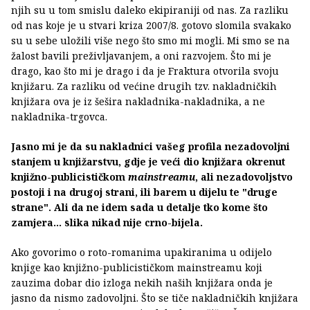
njih su u tom smislu daleko ekipiraniji od nas. Za razliku
od nas koje je u stvari kriza 2007/8. gotovo slomila svakako
su u sebe uložili više nego što smo mi mogli. Mi smo se na
žalost bavili preživljavanjem, a oni razvojem. Što mi je
drago, kao što mi je drago i da je Fraktura otvorila svoju
knjižaru. Za razliku od većine drugih tzv. nakladničkih
knjižara ova je iz šešira nakladnika-nakladnika, a ne
nakladnika-trgovca.
Jasno mi je da su nakladnici vašeg profila nezadovoljni
stanjem u knjižarstvu, gdje je veći dio knjižara okrenut
knjižno-publicističkom
mainstreamu
, ali nezadovoljstvo
postoji i na drugoj strani, ili barem u dijelu te "druge
strane". Ali da ne idem sada u detalje tko kome što
zamjera... slika nikad nije crno-bijela.
Ako govorimo o roto-romanima upakiranima u odijelo
knjige kao knjižno-publicističkom mainstreamu koji
zauzima dobar dio izloga nekih naših knjižara onda je
jasno da nismo zadovoljni. Što se tiče nakladničkih knjižara