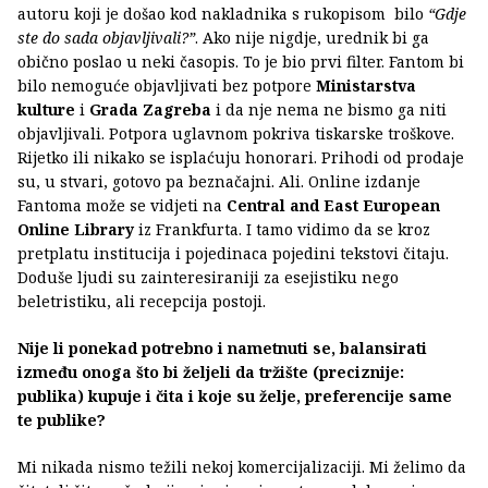
autoru koji je došao kod nakladnika s rukopisom bilo
“Gdje
ste do sada objavljivali?”
. Ako nije nigdje, urednik bi ga
obično poslao u neki časopis. To je bio prvi filter. Fantom bi
bilo nemoguće objavljivati bez potpore
Ministarstva
kulture
i
Grada Zagreba
i da nje nema ne bismo ga niti
objavljivali. Potpora uglavnom pokriva tiskarske troškove.
Rijetko ili nikako se isplaćuju honorari. Prihodi od prodaje
su, u stvari, gotovo pa beznačajni. Ali. Online izdanje
Fantoma može se vidjeti na
Central and East European
Online Library
iz Frankfurta. I tamo vidimo da se kroz
pretplatu institucija i pojedinaca pojedini tekstovi čitaju.
Doduše ljudi su zainteresiraniji za esejistiku nego
beletristiku, ali recepcija postoji.
Nije li ponekad potrebno i nametnuti se, balansirati
između onoga što bi željeli da tržište (preciznije:
publika) kupuje i čita i koje su želje, preferencije same
te publike?
Mi nikada nismo težili nekoj komercijalizaciji. Mi želimo da