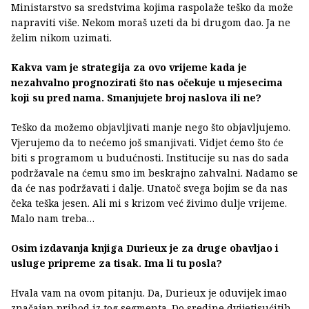
Ministarstvo sa sredstvima kojima raspolaže teško da može
napraviti više. Nekom moraš uzeti da bi drugom dao. Ja ne
želim nikom uzimati.
Kakva vam je strategija za ovo vrijeme kada je
nezahvalno prognozirati što nas očekuje u mjesecima
koji su pred nama. Smanjujete broj naslova ili ne?
Teško da možemo objavljivati manje nego što objavljujemo.
Vjerujemo da to nećemo još smanjivati. Vidjet ćemo što će
biti s programom u budućnosti. Institucije su nas do sada
podržavale na ćemu smo im beskrajno zahvalni. Nadamo se
da će nas podržavati i dalje. Unatoč svega bojim se da nas
čeka teška jesen. Ali mi s krizom već živimo dulje vrijeme.
Malo nam treba…
Osim izdavanja knjiga Durieux je za druge obavljao i
usluge pripreme za tisak. Ima li tu posla?
Hvala vam na ovom pitanju. Da, Durieux je oduvijek imao
značajan prihod iz tog segmenta. Do sredine dvijetisućitih