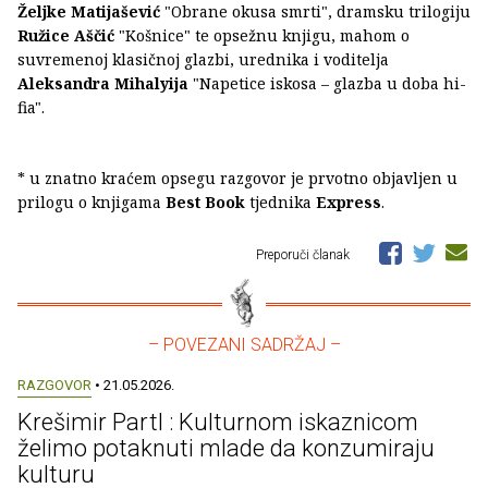
Željke Matijašević
"Obrane okusa smrti", dramsku trilogiju
Ružice Aščić
"Košnice" te opsežnu knjigu, mahom o
suvremenoj klasičnoj glazbi, urednika i voditelja
Aleksandra Mihalyija
"Napetice iskosa – glazba u doba hi-
fia".
* u znatno kraćem opsegu razgovor je prvotno objavljen u
prilogu o knjigama
Best Book
tjednika
Express
.
Preporuči članak
– POVEZANI SADRŽAJ –
RAZGOVOR
• 21.05.2026.
Krešimir Partl : Kulturnom iskaznicom
želimo potaknuti mlade da konzumiraju
kulturu