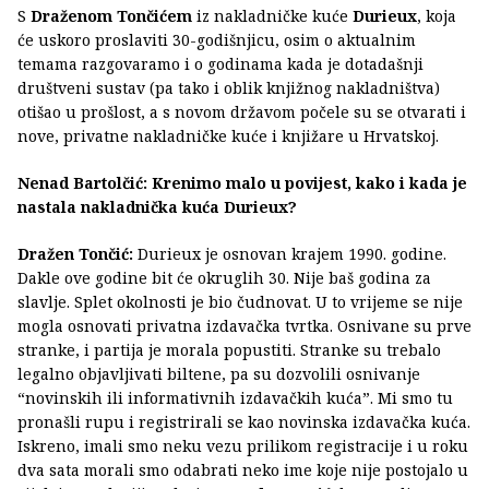
S
Draženom Tončićem
iz nakladničke kuće
Durieux
, koja
će uskoro proslaviti 30-godišnjicu, osim o aktualnim
temama razgovaramo i o godinama kada je dotadašnji
društveni sustav (pa tako i oblik knjižnog nakladništva)
otišao u prošlost, a s novom državom počele su se otvarati i
nove, privatne nakladničke kuće i knjižare u Hrvatskoj.
Nenad Bartolčić: Krenimo malo u povijest, kako i kada je
nastala nakladnička kuća Durieux?
Dražen Tončić:
Durieux je osnovan krajem 1990. godine.
Dakle ove godine bit će okruglih 30. Nije baš godina za
slavlje. Splet okolnosti je bio čudnovat. U to vrijeme se nije
mogla osnovati privatna izdavačka tvrtka. Osnivane su prve
stranke, i partija je morala popustiti. Stranke su trebalo
legalno objavljivati biltene, pa su dozvolili osnivanje
“novinskih ili informativnih izdavačkih kuća”. Mi smo tu
pronašli rupu i registrirali se kao novinska izdavačka kuća.
Iskreno, imali smo neku vezu prilikom registracije i u roku
dva sata morali smo odabrati neko ime koje nije postojalo u