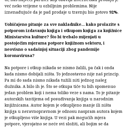
već neko vrijeme u ozbiljnim problemima. Nije
iznenađujuće da je pad prodaje u travnju bio gotovo
92%
.
Uobičajeno pitanje za sve nakladnike... kako prolazite s
potporom izdavanju knjiga i otkupom knjiga za knjižnice
Ministarstva kulture? Što bi trebalo mijenjati u
postojećim mjerama potpore knjižnom sektoru, i
neovisno o sadašnjoj situaciji zbog pandemije
koronavirusa?
Na potpore i otkup nikada se nismo žalili, pa čak i onda
kada nismo dobijali ništa. To jednostavno nije naš princip.
Pa mi do sada nismo nikada tužili niti jednog našeg
dužnika. A bilo ih je. Što se otkupa tiče tu bih spomenuo
jedan problem koji i nema toliko veze s nama. To je pitanje
autorskih tantijema od posuđivanja knjiga u narodnim
knjižnicama. Autor kojem je otkupljeno manje ili ništa
knjiga u neravnopravnom je odnosu naspram autora kojem
je otkupljeno više knjiga. U vezi pak mogućih mjera
potpore, vjerojatno se neće svi složiti, ali bojim se da