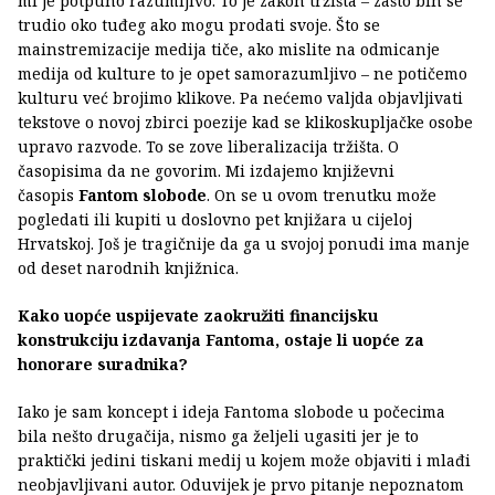
mi je potpuno razumljivo. To je zakon tržišta – zašto bih se
trudio oko tuđeg ako mogu prodati svoje. Što se
mainstremizacije medija tiče, ako mislite na odmicanje
medija od kulture to je opet samorazumljivo – ne potičemo
kulturu već brojimo klikove. Pa nećemo valjda objavljivati
tekstove o novoj zbirci poezije kad se klikoskupljačke osobe
upravo razvode. To se zove liberalizacija tržišta. O
časopisima da ne govorim. Mi izdajemo književni
časopis
Fantom slobode
. On se u ovom trenutku može
pogledati ili kupiti u doslovno pet knjižara u cijeloj
Hrvatskoj. Još je tragičnije da ga u svojoj ponudi ima manje
od deset narodnih knjižnica.
Kako uopće uspijevate zaokružiti financijsku
konstrukciju izdavanja Fantoma, ostaje li uopće za
honorare suradnika?
Iako je sam koncept i ideja Fantoma slobode u počecima
bila nešto drugačija, nismo ga željeli ugasiti jer je to
praktički jedini tiskani medij u kojem može objaviti i mlađi
neobjavljivani autor. Oduvijek je prvo pitanje nepoznatom