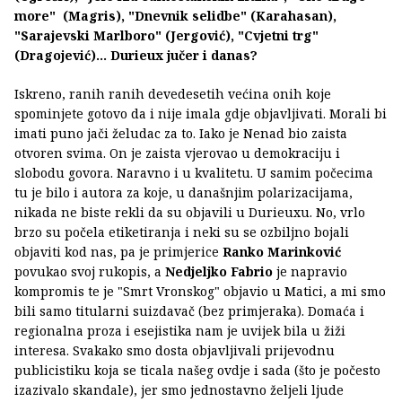
more" (Magris), "Dnevnik selidbe" (Karahasan),
"Sarajevski Marlboro" (Jergović), "Cvjetni trg"
(Dragojević)... Durieux jučer i danas?
Iskreno, ranih ranih devedesetih većina onih koje
spominjete gotovo da i nije imala gdje objavljivati. Morali bi
imati puno jači želudac za to. Iako je Nenad bio zaista
otvoren svima. On je zaista vjerovao u demokraciju i
slobodu govora. Naravno i u kvalitetu. U samim počecima
tu je bilo i autora za koje, u današnjim polarizacijama,
nikada ne biste rekli da su objavili u Durieuxu. No, vrlo
brzo su počela etiketiranja i neki su se ozbiljno bojali
objaviti kod nas, pa je primjerice
Ranko Marinković
povukao svoj rukopis, a
Nedjeljko Fabrio
je napravio
kompromis te je "Smrt Vronskog" objavio u Matici, a mi smo
bili samo titularni suizdavač (bez primjeraka). Domaća i
regionalna proza i esejistika nam je uvijek bila u žiži
interesa. Svakako smo dosta objavljivali prijevodnu
publicistiku koja se ticala našeg ovdje i sada (što je počesto
izazivalo skandale), jer smo jednostavno željeli ljude