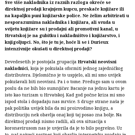
Sve više nakladnika iz raznih razloga okreće se
direktnoj prodaji krajnjem kupcu, preskače knjižare ili
na kapaljku puni knjižarske police. Ne želim arbitrirati u
nesporazumima nakladnika i knjižara, ali svuda u
svijetu knjižare su i prodajni ali promotivni kanal, u
Hrvatskoj je na gubitku i nakladništvo i knjižarstvo, i
knjigoljupci. No, što je tu je, hoće li se i Durieux
intenzivnije okušati u direktnoj prodaji?
Devedesetih je postojala grupacija
Hrvatski neovisni
nakladnici
, koja je pokušala oformiti jednog zajedničkog
distributera. Djelomično je to uspjelo, ali mi smo uvijek
pokušavali biti neovisni. Pa i o tome. Predugo sam u ovom
poslu da ne bih bio sumnjičav. Bacanje na jednu kartu je
isto kao turizam u Hrvatskoj. Kad god počne kriza mi smo
ispod stola i dopadaju nas mrvice. S druge strane naša je
pak politika uvijek bila da mi proizvodimo knjigu, a
distribuciju nek obavlja onaj koji taj posao zna bolje. Na
direktnoj prodaji nismo radili, ali ova situacija s
koronavirusom nas je uvjerila da je to bilo pogrešno. Uz
to, naš najveći partner koji obavlja internetsku prodaju je