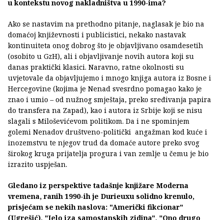
u kontekstu novog nakladništva u 1990-ima?
Ako se nastavim na prethodno pitanje, naglasak je bio na
domaćoj književnosti i publicistici, nekako nastavak
kontinuiteta onog dobrog što je objavljivano osamdesetih
(osobito u GzH), ali i objavljivanje novih autora koji su
danas praktički klasici. Naravno, ratne okolnosti su
uvjetovale da objavljujemo i mnogo knjiga autora iz Bosne i
Hercegovine (kojima je Nenad svesrdno pomagao kako je
znao i umio – od nužnog smještaja, preko sređivanja papira
do transfera na Zapad), kao i autora iz Srbije koji se nisu
slagali s Miloševićevom politikom. Da i ne spominjem
golemi Nenadov društveno-politički angažman kod kuće i
inozemstvu te njegov trud da domaće autore preko svog
širokog kruga prijatelja progura i van zemlje u čemu je bio
izrazito uspješan.
Gledano iz perspektive tadašnje knjižare Moderna
vremena, ranih 1990-ih je Durieuxu solidno krenulo,
prisjećam se nekih naslova: "Američki fikcionar"
(Ugrešić), "Jelo iza samostanskih zidina", "Ono drugo