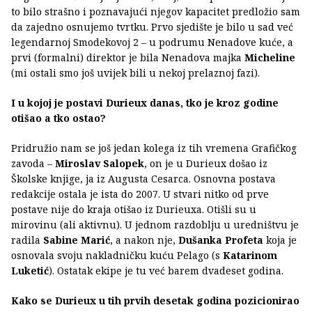
to bilo strašno i poznavajući njegov kapacitet predložio sam
da zajedno osnujemo tvrtku. Prvo sjedište je bilo u sad već
legendarnoj Smodekovoj 2 – u podrumu Nenadove kuće, a
prvi (formalni) direktor je bila Nenadova majka
Micheline
(mi ostali smo još uvijek bili u nekoj prelaznoj fazi).
I u kojoj je postavi Durieux danas, tko je kroz godine
otišao a tko ostao?
Pridružio nam se još jedan kolega iz tih vremena Grafičkog
zavoda –
Miroslav Salopek
, on je u Durieux došao iz
Školske knjige, ja iz Augusta Cesarca. Osnovna postava
redakcije ostala je ista do 2007. U stvari nitko od prve
postave nije do kraja otišao iz Durieuxa. Otišli su u
mirovinu (ali aktivnu). U jednom razdoblju u uredništvu je
radila
Sabine Marić
, a nakon nje,
Dušanka Profeta
koja je
osnovala svoju nakladničku kuću Pelago (s
Katarinom
Luketić
). Ostatak ekipe je tu već barem dvadeset godina.
Kako se Durieux u tih prvih desetak godina pozicionirao