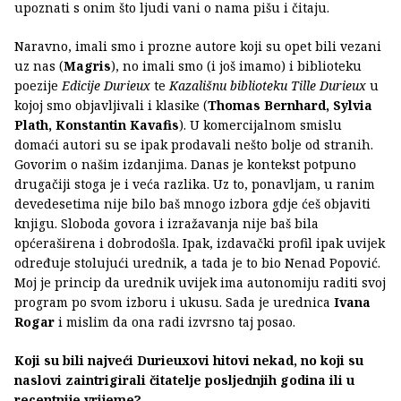
upoznati s onim što ljudi vani o nama pišu i čitaju.
Naravno, imali smo i prozne autore koji su opet bili vezani
uz nas (
Magris
), no imali smo (i još imamo) i biblioteku
poezije
Edicije Durieux
te
Kazališnu biblioteku Tille Durieux
u
kojoj smo objavljivali i klasike (
Thomas Bernhard, Sylvia
Plath, Konstantin Kavafis
). U komercijalnom smislu
domaći autori su se ipak prodavali nešto bolje od stranih.
Govorim o našim izdanjima. Danas je kontekst potpuno
drugačiji stoga je i veća razlika. Uz to, ponavljam, u ranim
devedesetima nije bilo baš mnogo izbora gdje ćeš objaviti
knjigu. Sloboda govora i izražavanja nije baš bila
općeraširena i dobrodošla. Ipak, izdavački profil ipak uvijek
određuje stolujući urednik, a tada je to bio Nenad Popović.
Moj je princip da urednik uvijek ima autonomiju raditi svoj
program po svom izboru i ukusu. Sada je urednica
Ivana
Rogar
i mislim da ona radi izvrsno taj posao.
Koji su bili najveći Durieuxovi hitovi nekad, no koji su
naslovi zaintrigirali čitatelje posljednjih godina ili u
recentnije vrijeme?